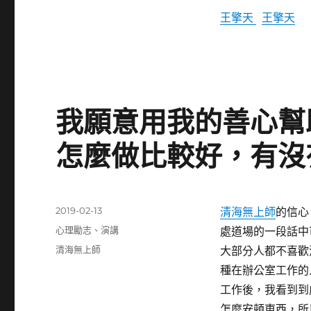
王擎天
王擎天
我願意用我的善心幫
怎麼做比較好，有沒
發
2019-02-13
清海無上師
的信心
佈
分
心理勵志
、
演講
處道場的一段話中
日
類
標
清海無上師
大部分人都不喜歡
期:
籤
種在辦公室工作的
工作後，我看到到
怎麼安頓東西，所