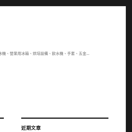
冰機、營業用冰箱、烘培設備、飲水機、手套、五金…
近期文章