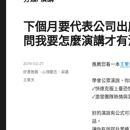
下個月要代表公司出
問我要怎麼演講才有
發
2019-02-27
推薦您看一本
王擎
佈
分
好書推薦
、
心理勵志
、
演講
日
類
標
王擎天
學會公眾演說，你
期:
籤
✓快速克服上臺恐
✓激發團隊熱情與
好的演說有公式可
話。
讓你有效提升業績