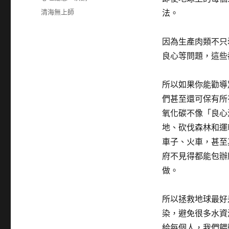
日
類
標
清海無上師
法。
期:
籤
因為生產肉類不只
良心等問題，這些
所以如果你能勸導
們甚至還可保有所
氧化碳不像「良心
地、砍伐森林和運
車子、火車，甚至
府不見得都能包辦
做。
所以拯救地球最好
染，避免很多水資
給每個人，我們餵