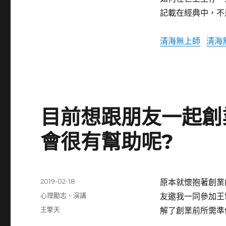
記載在經典中，不
清海無上師
清海
目前想跟朋友一起創
會很有幫助呢?
發
2019-02-18
原本就懷抱著創業
佈
分
心理勵志
、
演講
友邀我一同參加王
日
類
標
王擎天
解了創業前所需準
期:
籤