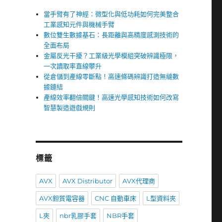
當手臂有了神經：微型化與低功耗如何完美整合
工業感知元件與機械手臂
數位雙生數據基石：長距離與高精度感測技術的
全面布局
金屬反光干擾？工業級光學模組突破辨識極限，
一次讀取率直線攀升
從倉儲到產線零斷點！高速條碼辨識打造無縫數
據鏈結
產線效率翻倍關鍵！高速光學感知技術如何改寫
智慧製造遊戲規則
標籤
AVX
AVX Distributor
AVX代理商
AVX鉭質電容器
CNC 自動車床
L型資料夾
L夾
nbr乳膠手套
NBR手套