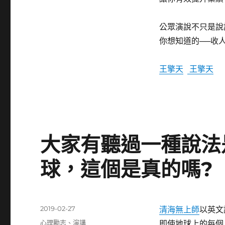
公眾演說不只是說
你想知道的──收
王擎天
王擎天
大家有聽過一種說法
球，這個是真的嗎?
發
2019-02-27
清海無上師
以英文講
佈
分
心理勵志
、
演講
即使地球上的每個