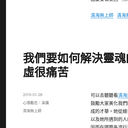
清海無上師
清海
我們要如何解決靈魂
虛很痛苦
發
2019-01-28
可以去聽聽看
清海
佈
分
心理勵志
、
演講
鼓勵大家美化我們
日
類
標
清海無上師
成的才華。她從繪
期:
籤
以及她所遇到的人
因而在國際各流行