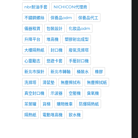
nbr耐油手套
NICHICON代理商
不鏽鋼螺絲
保養品odm
保養品代工
儀器租賃
包裝設計
化妝品odm
升降平台
堆高機
塑膠射出成型
大樓隔熱紙
封口機
廢氣洗滌塔
心靈勵志
悠遊卡套
手壓封口機
新北市探針
新北市轉軸
桶裝水
橡膠
洗滌塔
滑鼠墊
無塵擦拭布
無塵擦拭紙
真空封口機
示波器
空壓機
臭氧機
茶葉罐
貨梯
購物推車
防爆隔熱紙
隔熱紙
電動堆高機
飲水機