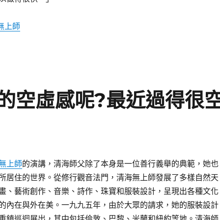
無上師
的空虛感呢?最近過得很
無上師
的演講，清海師父除了本身是一位善行義舉的典範，她也
所居住的世界。從修行觀音法門，清海無上師發展了多樣自然天
畫、藝術創作、音樂、詩作、珠寶和服裝設計，呈現出各種文化
的內在與外在美。一九九五年，由於大眾的請求，她的服裝設計
重鎮巡迴展出，其中包括倫敦、巴黎、米蘭和紐約等地。清海師