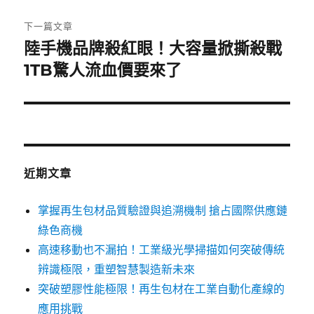
文
章:
下一篇文章
陸手機品牌殺紅眼！大容量掀撕殺戰
下
一
1TB驚人流血價要來了
篇
文
章:
近期文章
掌握再生包材品質驗證與追溯機制 搶占國際供應鏈
綠色商機
高速移動也不漏拍！工業級光學掃描如何突破傳統
辨識極限，重塑智慧製造新未來
突破塑膠性能極限！再生包材在工業自動化產線的
應用挑戰