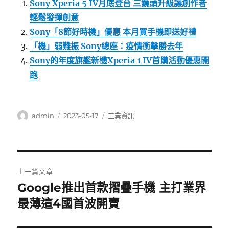
Sony Xperia 5 IV月底登台 三鏡頭升級讓創作者
輕鬆發揮創意
Sony「8節好時機」優惠 本月買手機即送好禮
「機」弱難振 Sony總座：疫情衝擊勝去年
Sony的年度旗艦新機Xperia 1 IV首購活動優惠開
跑
作
發
分
admin
2023-05-17
工業資訊
者
佈
類
日
期:
文
上一篇文章
章
Google推出首款摺疊手機 主打業界
上
一
最薄這4國首波開賣
導
篇
覽