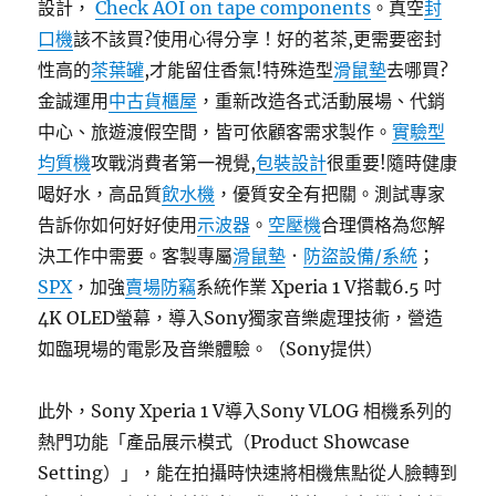
設計，
Check AOI on tape components
。真空
封
口機
該不該買?使用心得分享！好的茗茶,更需要密封
性高的
茶葉罐
,才能留住香氣!特殊造型
滑鼠墊
去哪買?
金誠運用
中古貨櫃屋
，重新改造各式活動展場、代銷
中心、旅遊渡假空間，皆可依顧客需求製作。
實驗型
均質機
攻戰消費者第一視覺,
包裝設計
很重要!隨時健康
喝好水，高品質
飲水機
，優質安全有把關。測試專家
告訴你如何好好使用
示波器
。
空壓機
合理價格為您解
決工作中需要。客製專屬
滑鼠墊
．
防盜設備/系統
；
SPX
，加強
賣場防竊
系統作業 Xperia 1 V搭載6.5 吋
4K OLED螢幕，導入Sony獨家音樂處理技術，營造
如臨現場的電影及音樂體驗。（Sony提供）
此外，Sony Xperia 1 V導入Sony VLOG 相機系列的
熱門功能「產品展示模式（Product Showcase
Setting）」，能在拍攝時快速將相機焦點從人臉轉到