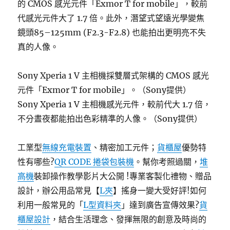
的 CMOS 感光元件「Exmor T for mobile」，較前
代感光元件大了 1.7 倍。此外，潛望式望遠光學變焦
鏡頭85–125mm (F2.3-F2.8) 也能拍出更明亮不失
真的人像。
Sony Xperia 1 V 主相機採雙層式架構的 CMOS 感光
元件「Exmor T for mobile」。（Sony提供）
Sony Xperia 1 V 主相機感光元件，較前代大 1.7 倍，
不分晝夜都能拍出色彩精準的人像。（Sony提供）
工業型
無線充電裝置
、精密加工元件；
貨櫃屋
優勢特
性有哪些?
QR CODE 捲袋包裝機
。幫你考照過關，
堆
高機
裝卸操作教學影片大公開 !專業客製化禮物、贈品
設計，辦公用品常見【
L夾
】搖身一變大受好評!如何
利用一般常見的「
L型資料夾
」達到廣告宣傳效果?
貨
櫃屋設計
，結合生活理念、發揮無限的創意及時尚的