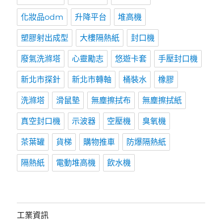
化妝品odm
升降平台
堆高機
塑膠射出成型
大樓隔熱紙
封口機
廢氣洗滌塔
心靈勵志
悠遊卡套
手壓封口機
新北市探針
新北市轉軸
桶裝水
橡膠
洗滌塔
滑鼠墊
無塵擦拭布
無塵擦拭紙
真空封口機
示波器
空壓機
臭氧機
茶葉罐
貨梯
購物推車
防爆隔熱紙
隔熱紙
電動堆高機
飲水機
工業資訊