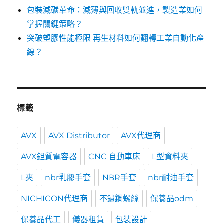
包裝減碳革命：減薄與回收雙軌並進，製造業如何
掌握關鍵策略？
突破塑膠性能極限 再生材料如何翻轉工業自動化產
線？
標籤
AVX
AVX Distributor
AVX代理商
AVX鉭質電容器
CNC 自動車床
L型資料夾
L夾
nbr乳膠手套
NBR手套
nbr耐油手套
NICHICON代理商
不鏽鋼螺絲
保養品odm
保養品代工
儀器租賃
包裝設計