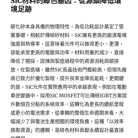
SiC材料的綠色基因：從源頭降低環
境足跡
碳化矽本身具備的物理特性，為低功耗設計奠定了堅
實基礎。相較於傳統矽材料，SiC擁有更高的崩潰電場
強度與熱導率，這意味著元件可以做得更小、更薄，
卻能承受更高的電壓與功率。材料用量的減少，直接
降低了開採、提煉與製造過程中的資源消耗與碳排
放。在製造端，雖然SiC長晶技術門檻較高，但領先廠
商已致力於優化製程，提升良率並降低能耗。更關鍵
的是，SiC元件在實際應用中的卓越表現。例如在電動
車逆變器中，採用SiC MOSFET可比傳統IGBT方案提
升數個百分點的系統效率，這轉化為更長的續航里程
或更小的電池需求，從車輛的整個生命週期來看，大
幅減少了與電池生產相關的環境負擔。這種「以效率
換取資源」的邏輯，是綠色材料貢獻永續設計最直接