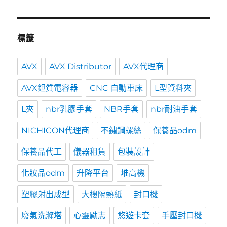
標籤
AVX
AVX Distributor
AVX代理商
AVX鉭質電容器
CNC 自動車床
L型資料夾
L夾
nbr乳膠手套
NBR手套
nbr耐油手套
NICHICON代理商
不鏽鋼螺絲
保養品odm
保養品代工
儀器租賃
包裝設計
化妝品odm
升降平台
堆高機
塑膠射出成型
大樓隔熱紙
封口機
廢氣洗滌塔
心靈勵志
悠遊卡套
手壓封口機