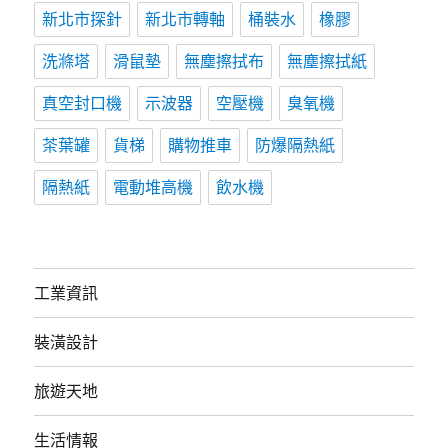
新北市探針
新北市轉軸
桶裝水
橡膠
洗滌塔
滑鼠墊
無塵擦拭布
無塵擦拭紙
真空封口機
示波器
空壓機
臭氧機
茶葉罐
貨梯
購物推車
防爆隔熱紙
隔熱紙
電動堆高機
飲水機
工業資訊
裝潢設計
旅遊天地
生活情報