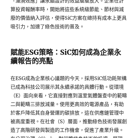
「漣漪效應」讓永續設計的效益層層放大。企業在計
算投資報酬率時，開始將這些系統級節能、節材與減
廢的價值納入評估，使得SiC方案在總持有成本上更具
吸引力，加速了綠色技術的普及。
賦能ESG策略：SiC如何成為企業永
續報告的亮點
在ESG成為企業核心議題的今天，採用SiC低功耗架構
已成為科技公司展示其永續承諾的具體行動。從環境
（E）面向來看，它直接對應到溫室氣體盤查中的範疇
二與範疇三排放減量。使用更高效的電源產品，有助
於客戶降低其自身營運的碳排放，這在供應鏈管理中
被高度重視。在社會（S）層面，推動綠色技術發展創
造了高階研發與製造的工作機會，促進了產業升級。