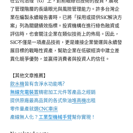
在公司治理（G）上，對前瞻綠色技術的投資，展現
了管理階層的長遠眼光與風險管理能力。許多台灣企
業在編製永續報告書時，已將「採用或提供SiC解決方
案」列為關鍵績效指標。投資機構在進行綠色融資或
評估時，也會關注企業在類似技術上的佈局。因此，
SiC不僅是一項產品技術，更是連接企業營運與永續發
展目標的戰略性資產，幫助企業在低碳經濟中建立差
異化競爭優勢，並贏得消費者與投資人的信任。
【其他文章推薦】
飲水機
皆有含淨水功能嗎?
無線充電裝
置
精密加工元件等產品之經銷
提供原廠最高品質的各式柴油
堆高機
出租
零件量產就選
CNC車床
產線無人化？
工業型機械手臂
幫你實現！