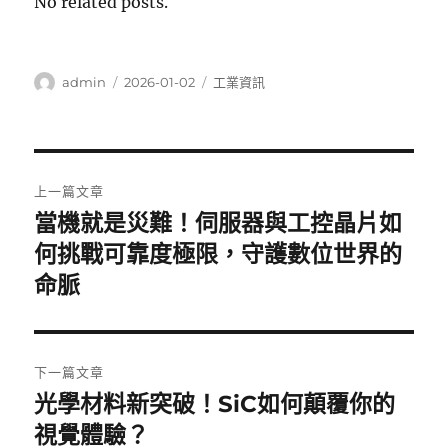
No related posts.
作
發
分
admin
2026-01-02
工業資訊
者
佈
類
日
期:
文
上一篇文章
章
當機就是災難！伺服器與工控晶片如
上
一
何挑戰可靠度極限，守護數位世界的
導
篇
命脈
覽
文
章:
下一篇文章
光學材料新突破！SiC如何顛覆你的
下
一
視覺體驗？