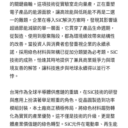
的關鍵齒輪。這項技術從實驗室走向量產，正在重塑
電子產品的能源面貌，讓高效能與低耗能不再是二選
一的難題。企業在導入SiC解決方案時，發現其影響遠
超過節能減碳的單一層面，它貫穿了產品生命週期，
從製造、使用到廢棄階段，都為環境績效帶來結構性
的改善。當投資人與消費者愈發重視企業的永續承
諾，採用綠色材料與架構已從加分題變為必考題。SiC
技術的成熟，恰逢其時地提供了兼具商業競爭力與環
境友善的解答，讓科技進步與地球永續得以並行不
悖。
台灣作為全球半導體供應鏈的重鎮，在SiC技術的研發
與應用上扮演著舉足輕重的角色。從晶圓製造到功率
模組封裝，本土廠商正積極佈局，將綠色材料趨勢轉
化為實質的產業優勢。這不僅是技術的升級，更是整
體產業價值鏈的綠色轉型。SiC元件在電動車、再生能