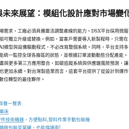
與未來展望：模組化設計應對市場變
場需求，工廠必須具備靈活調整產線的能力。DSX平台採用微服
組可獨立升級或替換。例如，當客戶需要導入新製程時，只需在
AI模型與設備驅動程式，不必改寫整個系統。同時，平台支持多
能統一監控全球各廠區的狀態，並根據訂單波動動態分配產能。
計畫與更多第三方應用整合，如碳追蹤系統與供應鏈風險預測，讓
，也更加永續。對台灣製造業而言，這套平台提供了從設計到運作
數位轉型的最佳夥伴。
保養一覽表
C車床
零件技術機器
，方便點料,發料作業手動包裝機
精緻包裝
茶葉罐
，也能撐場面!