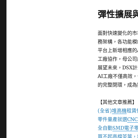
彈性擴展
面對快速變化的市
務架構，各功能模
平台上新增相應的
工廠協作，母公司
展望未來，DSX
AI工廠不僅高效
的完整閉環，成為
【其他文章推薦】
(全省)
堆高機
租賃
零件量產就選
CN
全自動
SMD電子
買不起高檔茶葉，