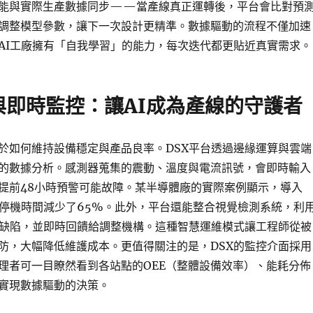
能與實際生產數據同步——當產線真正運轉後，平台會比對預
調整模型參數，讓下一次設計更精準。數據驅動的流程不僅加速
AI工廠擁有「自我學習」的能力，每次迭代都更貼近真實需求。
與即時監控：讓AI成為產線的守護者
於如何維持設備穩定與產品良率。DSX平台透過邊緣運算與雲端
的數據分析。感測器蒐集的震動、溫度與電流訊號，會即時輸入
提前48小時預警可能故障。某半導體廠的實際案例顯示，導入
性停機時間減少了65%。此外，平台還能整合視覺檢測系統，利
微缺陷，並即時回饋給調整機構。這種智慧運維模式讓工程師從被
防，大幅降低維護成本。更值得關注的是，DSX的監控介面採用
理者可一目瞭然看到各站點的OEE（整體設備效率）、能耗分佈
實現數據驅動的決策。