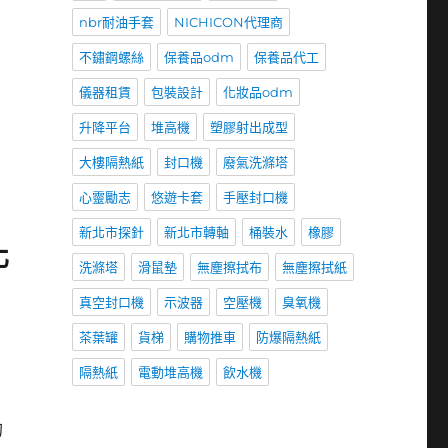
nbr耐油手套
NICHICON代理商
不鏽鋼螺絲
保養品odm
保養品代工
儀器租賃
包裝設計
化妝品odm
升降平台
堆高機
塑膠射出成型
大樓隔熱紙
封口機
廢氣洗滌塔
心靈勵志
悠遊卡套
手壓封口機
新北市探針
新北市轉軸
桶裝水
橡膠
化
洗滌塔
滑鼠墊
無塵擦拭布
無塵擦拭紙
真空封口機
示波器
空壓機
臭氧機
茶葉罐
貨梯
購物推車
防爆隔熱紙
隔熱紙
電動堆高機
飲水機
的