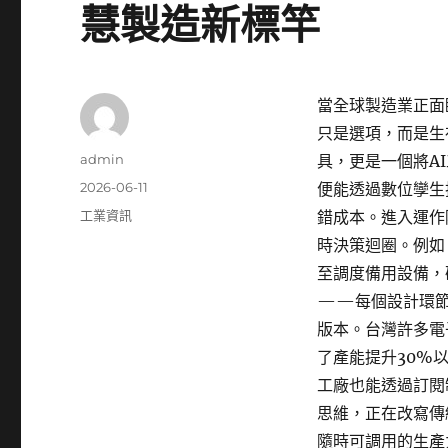
慧製造新標竿
當全球製造業正面
只是選項，而是生
作
admin
具，更是一個將A
者
發
2026-06-11
便能透過數位孿生
佈
分
工業資訊
錯成本。進入運作
日
類
時決策迴圈。例如
期:
至調度備用設備，
——每個設計環節
版本。台灣許多電
了產能提升30%
工廠也能透過訂閱
思維，正在改寫傳
隨時可調用的生產