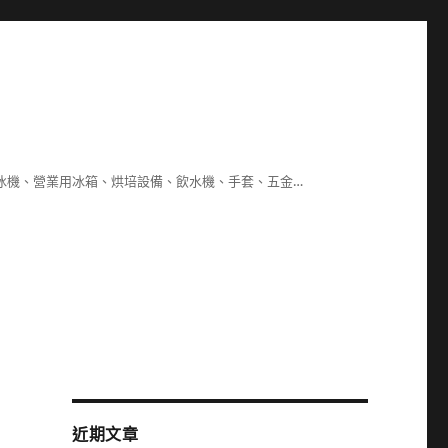
冰機、營業用冰箱、烘培設備、飲水機、手套、五金…
近期文章