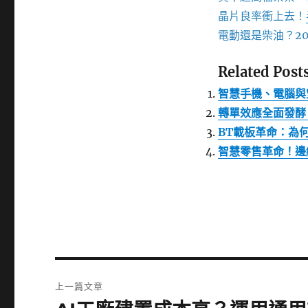
晶片良率衝上去！
電動還是柴油？20
Related Posts
智慧手機、電腦與
轉單效應全面發酵
BT載板革命：為
智慧零售革命！邊
文
上一篇文章
章
上