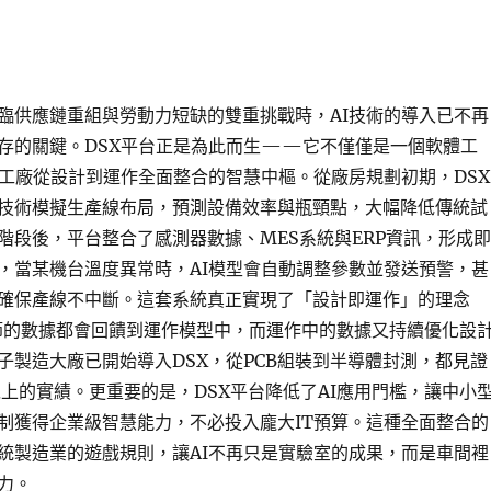
臨供應鏈重組與勞動力短缺的雙重挑戰時，AI技術的導入已不再
存的關鍵。DSX平台正是為此而生——它不僅僅是一個軟體工
I工廠從設計到運作全面整合的智慧中樞。從廠房規劃初期，DSX
技術模擬生產線布局，預測設備效率與瓶頸點，大幅降低傳統試
階段後，平台整合了感測器數據、MES系統與ERP資訊，形成即
，當某機台溫度異常時，AI模型會自動調整參數並發送預警，甚
確保產線不中斷。這套系統真正實現了「設計即運作」的理念
的數據都會回饋到運作模型中，而運作中的數據又持續優化設
子製造大廠已開始導入DSX，從PCB組裝到半導體封測，都見證
以上的實績。更重要的是，DSX平台降低了AI應用門檻，讓中小
制獲得企業級智慧能力，不必投入龐大IT預算。這種全面整合的
統製造業的遊戲規則，讓AI不再只是實驗室的成果，而是車間裡
力。