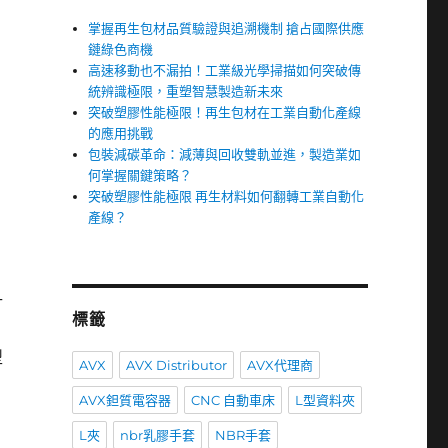
掌握再生包材品質驗證與追溯機制 搶占國際供應
鏈綠色商機
高速移動也不漏拍！工業級光學掃描如何突破傳
統辨識極限，重塑智慧製造新未來
突破塑膠性能極限！再生包材在工業自動化產線
的應用挑戰
包裝減碳革命：減薄與回收雙軌並進，製造業如
何掌握關鍵策略？
突破塑膠性能極限 再生材料如何翻轉工業自動化
產線？
計
標籤
型
AVX
AVX Distributor
AVX代理商
AVX鉭質電容器
CNC 自動車床
L型資料夾
L夾
nbr乳膠手套
NBR手套