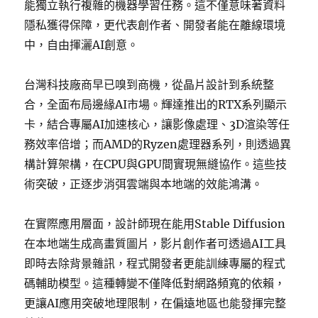
能獨立執行複雜的機器學習任務。這不僅意味著資料
隱私獲得保障，更代表創作者、開發者能在離線環境
中，自由揮灑AI創意。
台灣科技廠商早已嗅到商機，從晶片設計到系統整
合，全面布局邊緣AI市場。輝達推出的RTX系列顯示
卡，結合專屬AI加速核心，讓影像處理、3D渲染等任
務效率倍增；而AMD的Ryzen處理器系列，則透過異
構計算架構，在CPU與GPU間實現無縫協作。這些技
術突破，正逐步消弭雲端與本地端的效能鴻溝。
在實際應用層面，設計師現在能用Stable Diffusion
在本地端生成高畫質圖片，影片創作者可透過AI工具
即時去除背景雜訊，程式開發者更能訓練專屬的程式
碼輔助模型。這種轉變不僅降低對網路頻寬的依賴，
更讓AI應用突破地理限制，在偏遠地區也能發揮完整