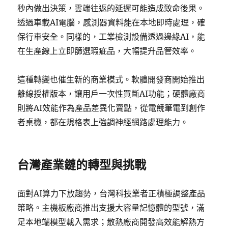
秒內做出決策，雲端往返的延遲可能造成致命後果。
透過車載AI電腦，感測器資料能在本地即時處理，確
保行車安全。同樣的，工業檢測設備透過邊緣AI，能
在生產線上立即篩選瑕疵品，大幅提升品管效率。
這種轉變也催生新的商業模式。軟體開發商開始推出
離線授權版本，讓用戶一次性買斷AI功能；硬體廠商
則將AI效能作為產品差異化賣點，從電競筆電到創作
者桌機，都在規格表上強調神經網路處理能力。
台灣產業鏈的轉型與挑戰
面對AI算力下放趨勢，台灣科技業者正積極調整產品
策略。主機板廠商推出支援大容量記憶體的型號，滿
足本地端模型載入需求；散熱廠商開發高效能解熱方