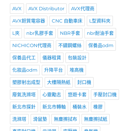
AVX
AVX Distributor
AVX代理商
AVX鉭質電容器
CNC 自動車床
L型資料夾
L夾
nbr乳膠手套
NBR手套
nbr耐油手套
NICHICON代理商
不鏽鋼螺絲
保養品odm
保養品代工
儀器租賃
包裝設計
化妝品odm
升降平台
堆高機
塑膠射出成型
大樓隔熱紙
封口機
廢氣洗滌塔
心靈勵志
悠遊卡套
手壓封口機
新北市探針
新北市轉軸
桶裝水
橡膠
洗滌塔
滑鼠墊
無塵擦拭布
無塵擦拭紙