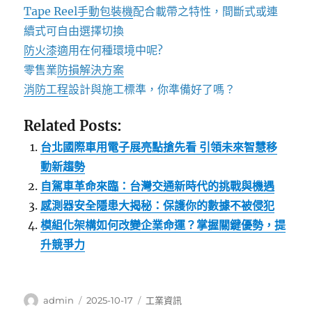
Tape Reel手動包裝機
配合載帶之特性，間斷式或連
續式可自由選擇切換
防火漆
適用在何種環境中呢?
零售業
防損解決方案
消防工程
設計與施工標準，你準備好了嗎？
Related Posts:
台北國際車用電子展亮點搶先看 引領未來智慧移
動新趨勢
自駕車革命來臨：台灣交通新時代的挑戰與機遇
感測器安全隱患大揭秘：保護你的數據不被侵犯
模組化架構如何改變企業命運？掌握關鍵優勢，提
升競爭力
作
發
分
admin
2025-10-17
工業資訊