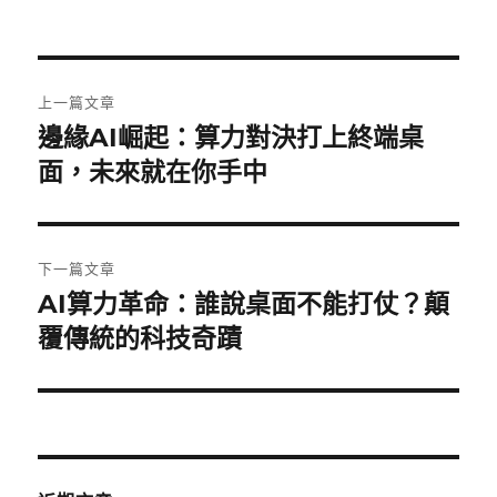
者
佈
類
日
期:
文
上一篇文章
章
邊緣AI崛起：算力對決打上終端桌
上
一
面，未來就在你手中
導
篇
覽
文
章:
下一篇文章
AI算力革命：誰說桌面不能打仗？顛
下
一
覆傳統的科技奇蹟
篇
文
章: