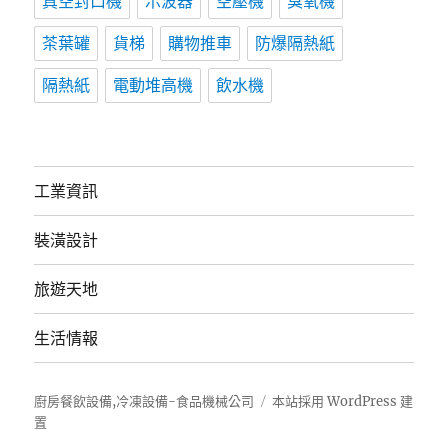
真空封口機
示波器
空壓機
臭氧機
茶葉罐
貨梯
購物推車
防爆隔熱紙
隔熱紙
電動堆高機
飲水機
工業資訊
裝潢設計
旅遊天地
生活情報
廚房餐飲設備,冷凍設備-食品機械公司
本站採用 WordPress 建
置