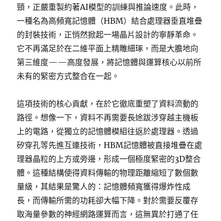
頸，正嚴重製約著AI模型的訓練與推論速度。此時，
一種名為高頻寬記憶體（HBM）結合處理器垂直堆疊
的封裝技術，正悄然掀起一場晶片設計的寧靜革命。
它不再滿足於在二維平面上精雕細琢，而是大膽地向
第三維度——高度發展，將記憶體與運算核心以前所
未有的緊密方式整合在一起。
這項技術的核心貢獻，在於它徹底重塑了資料流動的
路徑。想像一下，資料不再需要長途跋涉穿越主機板
上的電路，從獨立的記憶體模組往返於處理器。透過
矽穿孔等先進互連技術，HBM記憶體被直接堆疊在處
理器晶粒的上方或旁邊，形成一個極度緊密的3D整合
體。這種結構使得資料傳輸的物理距離縮短了數個數
量級，其結果是驚人的：記憶體頻寬獲得爆炸性成
長，而傳輸所需的功耗卻大幅下降。對於需要反覆存
取海量參數的神經網路運算而言，這無異於打通了任