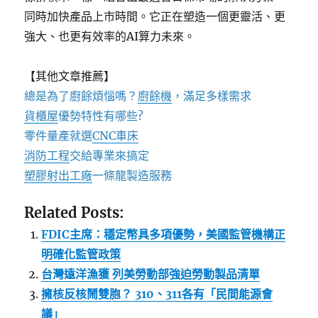
同時加快產品上市時間。它正在塑造一個更靈活、更
強大、也更有效率的AI算力未來。
【其他文章推薦】
總是為了廚餘煩惱嗎？
廚餘機
，滿足多樣需求
貨櫃屋
優勢特性有哪些?
零件量產就選
CNC車床
消防工程
交給專業來搞定
塑膠射出工廠
一條龍製造服務
Related Posts:
FDIC主席：穩定幣具多項優勢，美國監管機構正
明確化監管政策
台灣遠洋漁獲 列美勞動部強迫勞動製品清單
擁核反核鬧雙胞？ 310、311各有「民間能源會
議」