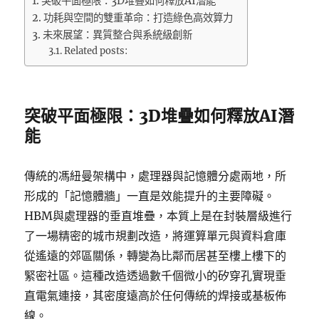
突破平面極限：3D堆疊如何釋放AI潛能
功耗與空間的雙重革命：打造綠色高效算力
未來展望：異質整合與系統級創新
Related posts:
突破平面極限：3D堆疊如何釋放AI潛
能
傳統的馮紐曼架構中，處理器與記憶體分處兩地，所
形成的「記憶體牆」一直是效能提升的主要障礙。
HBM與處理器的垂直堆疊，本質上是在封裝層級進行
了一場精密的城市規劃改造，將運算單元與資料倉庫
從遙遠的郊區關係，轉變為比鄰而居甚至樓上樓下的
緊密社區。這種改造透過數千個微小的矽穿孔實現垂
直電氣連接，其密度遠高於任何傳統的焊接或基板佈
線。