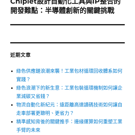
Chiplet設計自動化工具與IP整合的
下
一
開發難點：半導體創新的關鍵挑戰
篇
文
章:
近期文章
綠色供應鏈浪潮來襲！工業包材循環回收體系如何
實踐？
綠色浪潮下的新生意：工業包裝循環機制如何讓企
業減碳又省錢？
物流自動化新紀元：遠距離高速讀碼技術如何讓自
走車部署更聰明、更省力？
精準感知背後的關鍵推手：邊緣運算如何重塑工業
手臂的未來