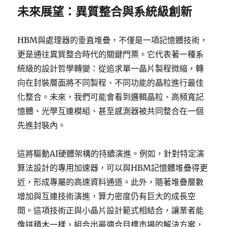
未來展望：異質整合與系統級創新
HBM與處理器的垂直堆疊，不僅是一項記憶體技術，
更是通往異質整合時代的關鍵門票。它代表著一種系
統級的設計哲學轉變：從追求單一晶片製程微縮，轉
向在封裝層面將不同製程、不同功能的晶粒進行最佳
化整合。未來，我們可能會看到邏輯晶粒、高頻寬記
憶體、光學互連模組、甚至感測器被共同整合在一個
先進封裝內。
這將驅動AI硬體架構的持續演進。例如，針對特定演
算法設計的專用加速器，可以與HBM記憶體堆疊得更
近，形成專屬的高速資料通道。此外，隨著堆疊層數
增加與互連技術演進，算力密度仍有巨大的成長空
間。這項技術正與小晶片設計範式相結合，讓業者能
像拼積木一樣，組合出最適合目標市場的解決方案，