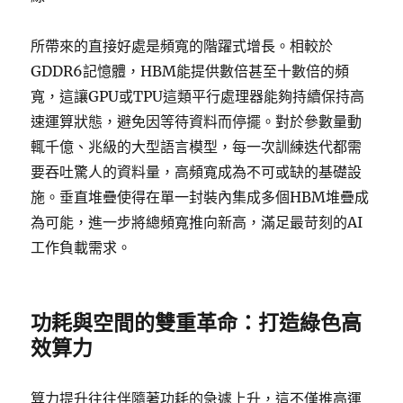
所帶來的直接好處是頻寬的階躍式增長。相較於
GDDR6記憶體，HBM能提供數倍甚至十數倍的頻
寬，這讓GPU或TPU這類平行處理器能夠持續保持高
速運算狀態，避免因等待資料而停擺。對於參數量動
輒千億、兆級的大型語言模型，每一次訓練迭代都需
要吞吐驚人的資料量，高頻寬成為不可或缺的基礎設
施。垂直堆疊使得在單一封裝內集成多個HBM堆疊成
為可能，進一步將總頻寬推向新高，滿足最苛刻的AI
工作負載需求。
功耗與空間的雙重革命：打造綠色高
效算力
算力提升往往伴隨著功耗的急遽上升，這不僅推高運