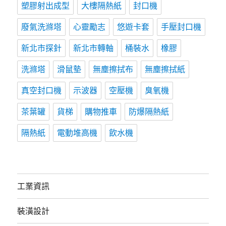
塑膠射出成型
大樓隔熱紙
封口機
廢氣洗滌塔
心靈勵志
悠遊卡套
手壓封口機
新北市探針
新北市轉軸
桶裝水
橡膠
洗滌塔
滑鼠墊
無塵擦拭布
無塵擦拭紙
真空封口機
示波器
空壓機
臭氧機
茶葉罐
貨梯
購物推車
防爆隔熱紙
隔熱紙
電動堆高機
飲水機
工業資訊
裝潢設計