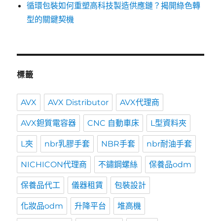
循環包裝如何重塑高科技製造供應鏈？揭開綠色轉
型的關鍵契機
標籤
AVX
AVX Distributor
AVX代理商
AVX鉭質電容器
CNC 自動車床
L型資料夾
L夾
nbr乳膠手套
NBR手套
nbr耐油手套
NICHICON代理商
不鏽鋼螺絲
保養品odm
保養品代工
儀器租賃
包裝設計
化妝品odm
升降平台
堆高機