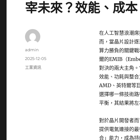
宰未來？效能、成本
在人工智慧浪潮席
而，當晶片設計逐
作
admin
算力勝負的關鍵戰場。台
者
發
2025-12-05
爾的EMIB（Embed
佈
分
工業資訊
對決的兩大主角。
日
類
效能、功耗與整合
期:
AMD、英特爾等
選擇哪一條技術路
平衡，其結果將左
對於晶片開發者而
提供電氣連接的最
合」能力，成為持