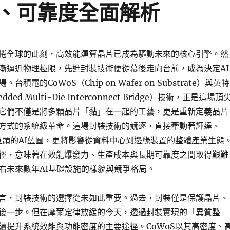
、可靠度全面解析
捲全球的此刻，高效能運算晶片已成為驅動未來的核心引擎。然
漸逼近物理極限，先進封裝技術便從幕後走向台前，成為決定AI
積電的CoWoS（Chip on Wafer on Substrate）與英特
ded Multi-Die Interconnect Bridge）技術，正是這場頂
它們不僅是將多顆晶片「黏」在一起的工藝，更是重新定義晶片
方式的系統級革命。這場封裝技術的競逐，直接牽動著輝達、
巨頭的AI藍圖，更將影響從資料中心到邊緣裝置的整體產業生態
徑，意味著在效能爆發力、生產成本與長期可靠度之間取得艱難
右未來數年AI基礎設施的樣貌與競爭格局。
言，封裝技術的選擇從未如此重要。過去，封裝僅是保護晶片、
後一步。但在摩爾定律放緩的今天，透過封裝實現的「異質整
續提升系統效能與功能密度的主要途徑。CoWoS以其高密度、