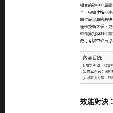
頻寬的矽中介層聞
合，宛如建造一座
間架設專屬的高速
僅是技術之爭，更
還是擁抱模組化設
嚴苛考驗中逐漸浮
內容目錄
效能對決：頻寬
成本迷思：初期
可靠度考驗：熱
效能對決