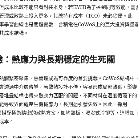
但成本比較不能只看封裝本身。若EMIB為了達到同等效能，需
管理或散熱上投入更多，其總持有成本（TCO）未必佔優。此
率學習曲線也是關鍵變數，台積電在CoWoS上的巨大投資與量
其成本結構。
驗：熱應力與長期穩定的生死關
熱體緊密聚集，熱管理成為可靠度的首要挑戰。CoWoS結構中
會透過中介層傳導，若散熱設計不佳，容易形成局部熱點，影響
層堆疊結構也帶來熱應力匹配的問題，不同材料在溫度循環下的
能導致界面處產生機械應力，長期恐引發失效。因此，採用
必須搭配極為精密的散熱方案，如均熱板、浸沒式冷卻等，這增加
成本。