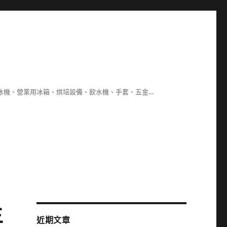
冰機、營業用冰箱、烘培設備、飲水機、手套、五金…
主
近期文章