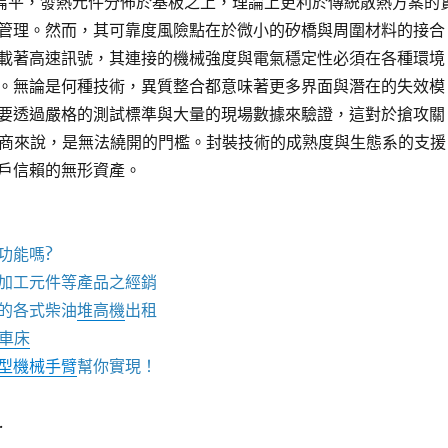
對扁平，發熱元件分佈於基板之上，理論上更利於傳統散熱方案的
管理。然而，其可靠度風險點在於微小的矽橋與周圍材料的接合
載著高速訊號，其連接的機械強度與電氣穩定性必須在各種環境
。無論是何種技術，異質整合都意味著更多界面與潛在的失效模
要透過嚴格的測試標準與大量的現場數據來驗證，這對於搶攻關
廠商來說，是無法繞開的門檻。封裝技術的成熟度與生態系的支援
戶信賴的無形資產。
功能嗎?
加工元件等產品之經銷
的各式柴油
堆高機
出租
C車床
型機械手臂
幫你實現！
.