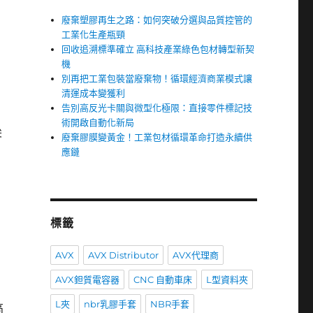
廢棄塑膠再生之路：如何突破分選與品質控管的
工業化生產瓶頸
回收追溯標準確立 高科技產業綠色包材轉型新契
機
別再把工業包裝當廢棄物！循環經濟商業模式讓
清運成本變獲利
告別高反光卡關與微型化極限：直接零件標記技
術開啟自動化新局
尖
廢棄膠膜變黃金！工業包材循環革命打造永續供
應鏈
。
標籤
AVX
AVX Distributor
AVX代理商
AVX鉭質電容器
CNC 自動車床
L型資料夾
L夾
nbr乳膠手套
NBR手套
高