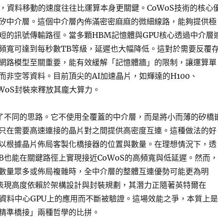
中，資料移動的速度往往比運算本身更關鍵。CoWoS技術的核心
矽中介層。這個中介層內佈滿密密麻麻的微細線路，能夠提供極
短的訊號傳輸路徑。當多顆HBM記憶體與GPU核心透過中介層
頻寬可達到每秒數TB等級，延遲也大幅降低。這對於需要反覆
網路模型至關重要，能有效緩解「記憶體牆」的限制，讓運算單
而非空等資料。目前頂尖的AI加速晶片，如輝達的H100、
oWoS封裝來釋放其龐大算力。
用了不同的思路。它不使用全覆蓋的中介層，而是將小而薄的矽橋
只在需要高速連接的晶片對之間提供高密度互連。這種做法的好
以根據晶片佈局客製化橋接器的位置與數量。在理想情況下，透
IB也能在關鍵路徑上實現接近CoWoS的高頻寬與低延遲。然而，
數量眾多或佈局複雜時，全中介層的整體互連優勢可能更為明
能表現高度依賴於架構設計與封裝規劃，其潛力正隨著英特爾在
chio等資料中心GPU上的應用而不斷被驗證。這場效能之爭，本質上是
精準橋接」兩種哲學的比拼。