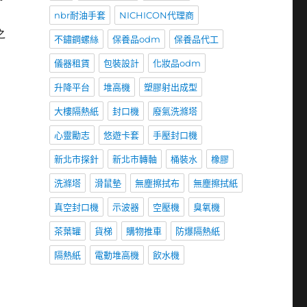
nbr耐油手套
NICHICON代理商
之
不鏽鋼螺絲
保養品odm
保養品代工
儀器租賃
包裝設計
化妝品odm
升降平台
堆高機
塑膠射出成型
大樓隔熱紙
封口機
廢氣洗滌塔
心靈勵志
悠遊卡套
手壓封口機
新北市探針
新北市轉軸
桶裝水
橡膠
洗滌塔
滑鼠墊
無塵擦拭布
無塵擦拭紙
真空封口機
示波器
空壓機
臭氧機
茶葉罐
貨梯
購物推車
防爆隔熱紙
隔熱紙
電動堆高機
飲水機