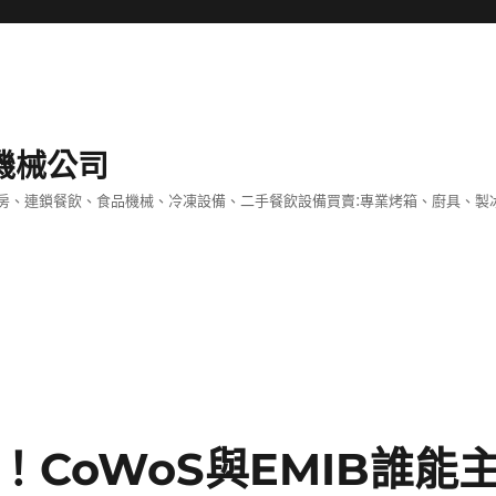
機械公司
房、連鎖餐飲、食品機械、冷凍設備、二手餐飲設備買賣:專業烤箱、廚具、製
！CoWoS與EMIB誰能