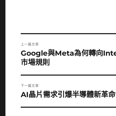
文
上一篇文章
章
Google與Meta為何轉向I
上
一
導
市場規則
篇
覽
文
章:
下一篇文章
AI晶片需求引爆半導體新革
下
一
篇
文