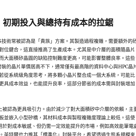
：初期投入與總持有成本的拉鋸
oS技術常被認為是「貴族」方案。其製造過程複雜，需要額外的
對位鍵合，這直接推高了生產成本。尤其是中介層的面積隨晶片
而大面積矽晶圓的缺陷控制難度更高，可能影響整體良率。這些
S封裝的晶片單價居高不下，通常僅有最高階的資料中心與HPC晶
若從系統級角度思考，將多顆小晶片整合成一個大系統，可能比
更具成本效益，也能提升良率，這部分節省的成本需與封裝增加
構上被認為更具吸引力。由於減少了對大面積矽中介層的依賴，主
板並嵌入小型矽橋，其材料成本與製程複雜度理論上較低。這使
應用於對成本敏感、但仍需一定效能提升的市場，例如高效能筆電
。英特爾也力推其「標準化」封裝平台，希望透過生態系規模來