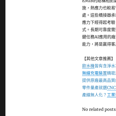
EMIB的結構相
施，熱應力也較易
處。這些橋接器承
應力下經得起考驗
式。長期可靠度需
鍵任務AI應用的
能力，將是贏得客
【其他文章推薦】
飲水機
皆有含淨水
無線充電裝
置
精密
提供原廠最高品質
零件量產就選
CN
產線無人化？
工業
No related posts