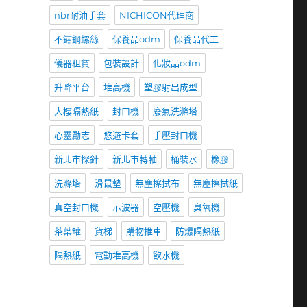
nbr耐油手套
NICHICON代理商
不鏽鋼螺絲
保養品odm
保養品代工
儀器租賃
包裝設計
化妝品odm
升降平台
堆高機
塑膠射出成型
大樓隔熱紙
封口機
廢氣洗滌塔
心靈勵志
悠遊卡套
手壓封口機
新北市探針
新北市轉軸
桶裝水
橡膠
洗滌塔
滑鼠墊
無塵擦拭布
無塵擦拭紙
真空封口機
示波器
空壓機
臭氧機
茶葉罐
貨梯
購物推車
防爆隔熱紙
隔熱紙
電動堆高機
飲水機