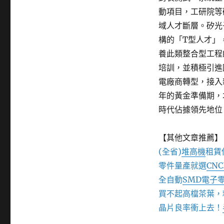
動項目，工研院等
域人才斷層。矽光
構的「T型人才」
養此類整合型工程
培訓，並積極引進
電廠商轉型，接入
年的黃金準備期，
時代佔據領先地位
【其他文章推薦】
(全省)
堆高機
租賃
零件量產就選
CN
全自動
SMD電子
買不起高檔茶葉，
晶片良率衝上去！