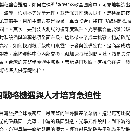
製程整合難題。如何在標準的CMOS矽晶圓廠中，可靠地製造出
、波導、偵測器等光學元件，並確保其性能與良率，是極高的技
尤其棘手，目前主流方案是透過「異質整合」將III-V族材料製
圓上。其次，是封裝與測試的複雜度飆升。光學耦合需要微米級
封裝設備與流程必須全面升級。這也帶來了成本挑戰，初期矽光
高昂，如何找到殺手級應用來攤平研發與設備投資，是商業成功
認為，高階資料中心內部交換、AI加速器模組間互連，將是最先
景。台灣的完整半導體生態系，若能協同攻關，有機會在這一波
術標準與供應鏈地位。
的戰略機遇與人才培育急迫性
台灣坐擁全球最密集、最完整的半導體產業聚落，這是無可比擬
游的矽晶圓、光罩，中游的晶圓製造、光學元件設計，到下游的
合，台灣具備一條龍發展的潛力。經濟部已將矽光子列為重點推