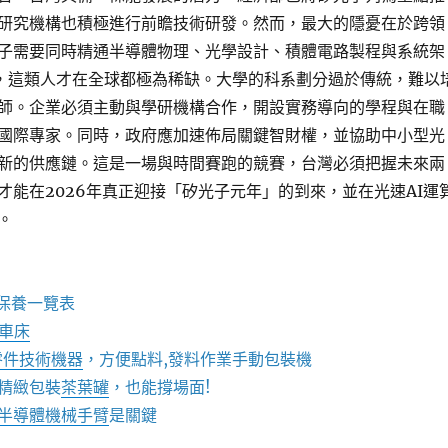
研究機構也積極進行前瞻技術研發。然而，最大的隱憂在於跨領
子需要同時精通半導體物理、光學設計、積體電路製程與系統架
，這類人才在全球都極為稀缺。大學的科系劃分過於傳統，難以
師。企業必須主動與學研機構合作，開設實務導向的學程與在職
國際專家。同時，政府應加速佈局關鍵智財權，並協助中小型光
新的供應鏈。這是一場與時間賽跑的競賽，台灣必須把握未來兩
才能在2026年真正迎接「矽光子元年」的到來，並在光速AI運
。
保養一覽表
C車床
零件技術機器
，方便點料,發料作業手動包裝機
精緻包裝
茶葉罐
，也能撐場面!
半導體機械手臂
是關鍵