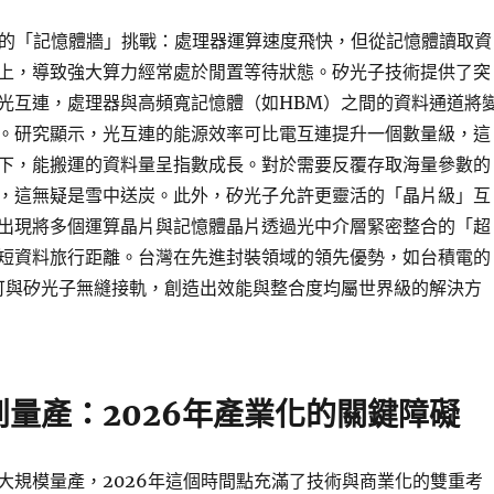
謂的「記憶體牆」挑戰：處理器運算速度飛快，但從記憶體讀取資
上，導致強大算力經常處於閒置等待狀態。矽光子技術提供了突
光互連，處理器與高頻寬記憶體（如HBM）之間的資料通道將
。研究顯示，光互連的能源效率可比電互連提升一個數量級，這
下，能搬運的資料量呈指數成長。對於需要反覆存取海量參數的
，這無疑是雪中送炭。此外，矽光子允許更靈活的「晶片級」互
出現將多個運算晶片與記憶體晶片透過光中介層緊密整合的「超
短資料旅行距離。台灣在先進封裝領域的領先優勢，如台積電的
正可與矽光子無縫接軌，創造出效能與整合度均屬世界級的解決方
量產：2026年產業化的關鍵障礙
大規模量產，2026年這個時間點充滿了技術與商業化的雙重考