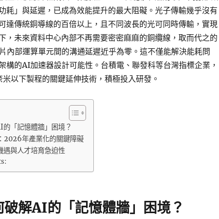
功耗」與延遲，已成為效能提升的最大阻礙。光子傳輸幾乎沒有
可達傳統銅導線的百倍以上，且不同波長的光可同時傳輸，實現
下，未來資料中心內部不再需要密密麻麻的銅纜線，取而代之的
晶片內部運算單元間的溝通延遲近乎為零。這不僅能解決能耗問
架構的AI加速器設計可能性。台積電、聯發科等台灣指標企業，
奈米以下製程的關鍵延伸技術，積極投入研發。
I的「記憶體牆」困境？
：2026年產業化的關鍵障礙
機遇與人才培育急迫性
ts:
何破解AI的「記憶體牆」困境？