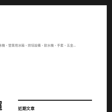
冰機、營業用冰箱、烘培設備、飲水機、手套、五金…
超
近期文章