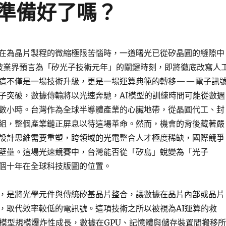
準備好了嗎？
在為晶片製程的微縮極限苦惱時，一道曙光已從矽晶圓的縫隙中
，被業界預言為「矽光子技術元年」的關鍵時刻，即將徹底改寫人
這不僅是一場技術升級，更是一場運算典範的轉移——電子訊
子突破，數據傳輸將以光速奔馳，AI模型的訓練時間可能從數週
數小時。台灣作為全球半導體產業的心臟地帶，從晶圓代工、封
組，整個產業鏈正屏息以待這場革命。然而，機會的背後藏著嚴
設計思維需要重塑，跨領域的光電整合人才極度稀缺，國際競爭
壁壘。這場光速競賽中，台灣能否從「矽島」蛻變為「光子
個十年在全球科技版圖的位置。
，是將光學元件與傳統矽基晶片整合，讓數據在晶片內部或晶片
，取代效率較低的電訊號。這項技術之所以被視為AI運算的救
I模型規模爆炸性成長，數據在GPU、記憶體與儲存裝置間搬移所