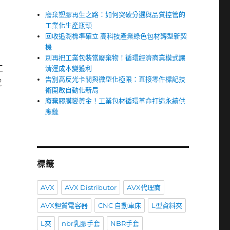
廢棄塑膠再生之路：如何突破分選與品質控管的
工業化生產瓶頸
回收追溯標準確立 高科技產業綠色包材轉型新契
機
別再把工業包裝當廢棄物！循環經濟商業模式讓
工
清運成本變獲利
告別高反光卡關與微型化極限：直接零件標記技
號
術開啟自動化新局
廢棄膠膜變黃金！工業包材循環革命打造永續供
應鏈
標籤
AVX
AVX Distributor
AVX代理商
AVX鉭質電容器
CNC 自動車床
L型資料夾
L夾
nbr乳膠手套
NBR手套