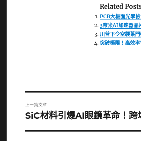
Related Posts
PCB大板面光學
3奈米AI加速器
川普下令空襲葉門
突破極限！高效率
文
上一篇文章
章
SiC材料引爆AI眼鏡革命！
上
一
導
篇
覽
文