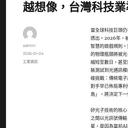
越想像，台灣科技業
當全球科技巨頭仍
透出。2026年
作
admin
智慧的遊戲規則。
者
發
2026-01-04
的物理瓶頸將被光
佈
分
工業資訊
縮短至數日，甚至
日
類
裝測試到光通訊模
期:
峻挑戰：傳統電子
對手早已佈局專利
島」，將決定下一
矽光子技術的核心
之間以光訊號傳輸
星，是因為當前A