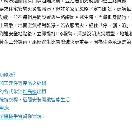
，應迅速關閉房門以阻隔火勢，並沿著預先規劃的逃生路線撤
要求住宅安裝火災警報器，但許多家庭忽略了定期測試。建議每
功能，並在每個房間設置逃生路線圖。逃生時，盡量低身爬行，
上飄散，地面空氣相對乾淨。若衣服著火，記住「停、躺、滾」
到達安全地點後，立即撥打119報警，清楚說明火災類型、地址
黃金三分鐘內，果斷逃生比冒險滅火更重要，因為生命永遠是第
功能嗎?
加工元件等產品之經銷
的各式柴油
堆高機
出租
統撐衣桿，極簡安裝開啟智能生活
C車床
型機械手臂
幫你實現！