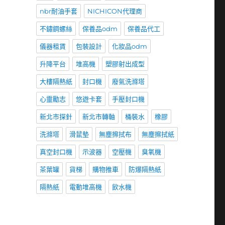
nbr耐油手套
NICHICON代理商
不鏽鋼螺絲
保養品odm
保養品代工
儀器租賃
包裝設計
化妝品odm
升降平台
堆高機
塑膠射出成型
大樓隔熱紙
封口機
廢氣洗滌塔
心靈勵志
悠遊卡套
手壓封口機
新北市探針
新北市轉軸
桶裝水
橡膠
洗滌塔
滑鼠墊
無塵擦拭布
無塵擦拭紙
真空封口機
示波器
空壓機
臭氧機
茶葉罐
貨梯
購物推車
防爆隔熱紙
隔熱紙
電動堆高機
飲水機