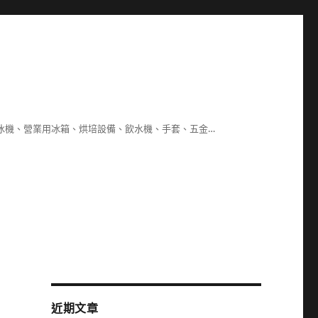
冰機、營業用冰箱、烘培設備、飲水機、手套、五金…
近期文章