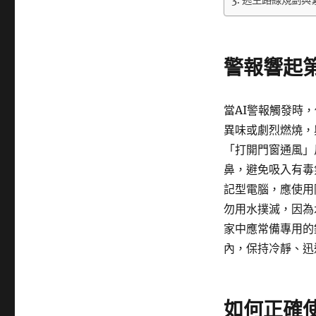
逃生路線規劃與
警報響起
當AI警報觸發時
異味或劇烈燃燒，
「打開門窗通風」
鼻，避免吸入有毒
記型電腦，應使用
勿用水撲滅，因為
家中應常備專用的
內，保持冷靜、迅
如何正確