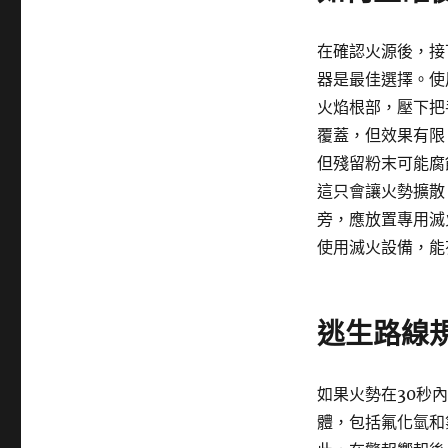
在確認火源後，接
器是最佳選擇。使
火焰根部，壓下把
覆蓋，但效果有限
但殘留粉末可能腐
這只會讓火勢擴散
旁，應放置專用滅
使用滅火設備，能
逃生路線
如果火勢在30秒
體，包括氟化氫和