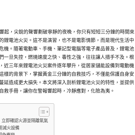
然響起，尖銳的聲響劃破寧靜的夜晚，你只有短短三分鐘的時間來
的鋰電池火災。這不是演習，也不是電影情節，而是現代生活中
危機。隨著電動車、手機、筆記型電腦等電子產品普及，鋰電池
們一旦失控，燃燒速度之快、毒性之強，往往讓人措手不及。根
，近三年來鋰電池火災案件逐年攀升，從居家儲能設備到電動機
這樣的背景下，掌握黃金三分鐘的自救技巧，不僅能保護自身安
蔓延造成更大損失。本文將深入剖析鋰電池火災的特性，並提供
自救手冊，讓你在警報響起時，冷靜應對，化險為夷。
：立即確認火源並隔離氧氣
用滅火設備