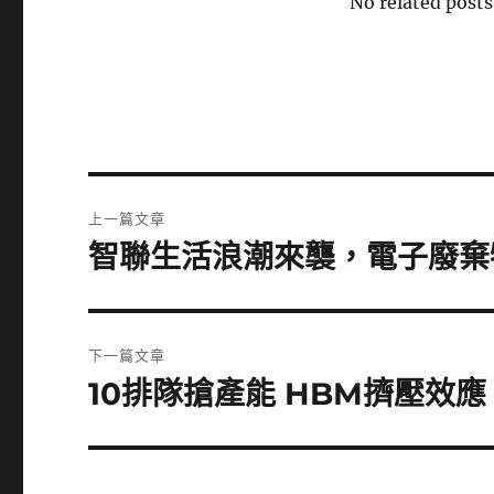
No related posts
文
上一篇文章
章
智聯生活浪潮來襲，電子廢棄
上
一
導
篇
覽
文
下一篇文章
章:
10排隊搶產能 HBM擠壓效
下
一
篇
文