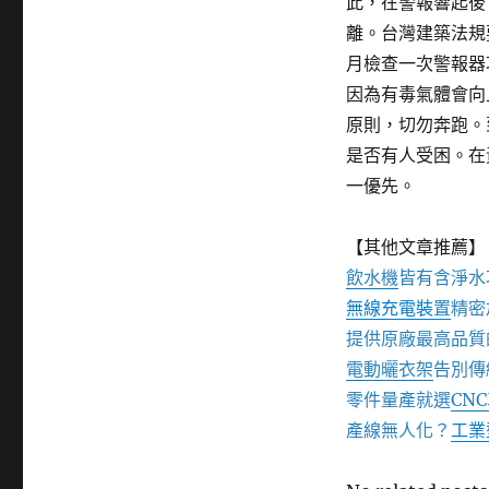
此，在警報響起後
離。台灣建築法規
月檢查一次警報器
因為有毒氣體會向
原則，切勿奔跑。
是否有人受困。在
一優先。
【其他文章推薦】
飲水機
皆有含淨水
無線充電裝
置
精密
提供原廠最高品質
電動曬衣架
告別傳
零件量產就選
CN
產線無人化？
工業