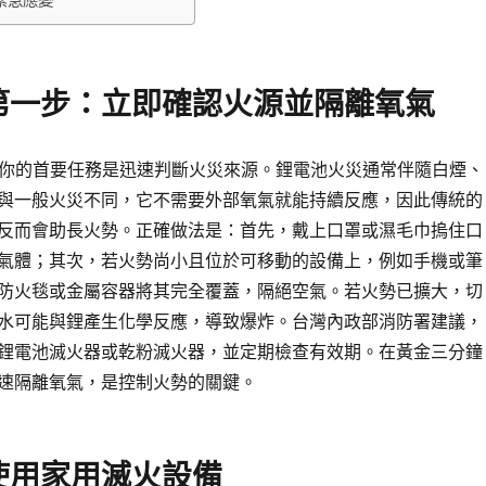
緊急應變
第一步：立即確認火源並隔離氧氣
，你的首要任務是迅速判斷火災來源。鋰電池火災通常伴隨白煙、
與一般火災不同，它不需要外部氧氣就能持續反應，因此傳統的
反而會助長火勢。正確做法是：首先，戴上口罩或濕毛巾摀住口
氣體；其次，若火勢尚小且位於可移動的設備上，例如手機或筆
防火毯或金屬容器將其完全覆蓋，隔絕空氣。若火勢已擴大，切
水可能與鋰產生化學反應，導致爆炸。台灣內政部消防署建議，
鋰電池滅火器或乾粉滅火器，並定期檢查有效期。在黃金三分鐘
速隔離氧氣，是控制火勢的關鍵。
使用家用滅火設備