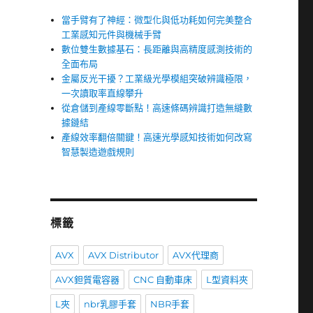
當手臂有了神經：微型化與低功耗如何完美整合
工業感知元件與機械手臂
數位雙生數據基石：長距離與高精度感測技術的
全面布局
金屬反光干擾？工業級光學模組突破辨識極限，
一次讀取率直線攀升
從倉儲到產線零斷點！高速條碼辨識打造無縫數
據鏈結
產線效率翻倍關鍵！高速光學感知技術如何改寫
智慧製造遊戲規則
標籤
AVX
AVX Distributor
AVX代理商
AVX鉭質電容器
CNC 自動車床
L型資料夾
L夾
nbr乳膠手套
NBR手套