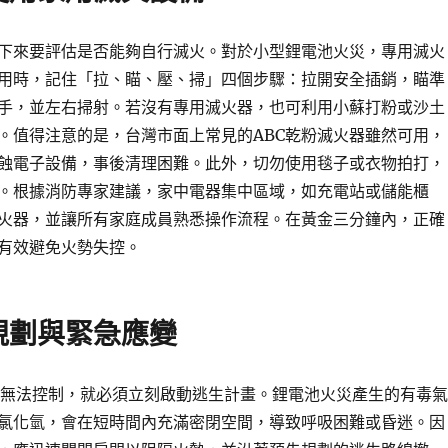
下來要評估是否能夠自行滅火。對於小型鋰電池火災，專用滅火
用時，記住「拉、瞄、壓、掃」四個步驟：拉開安全插銷，瞄準
手，並左右掃射。若沒有專用滅火器，也可利用小蘇打粉或沙土
。值得注意的是，台灣市面上常見的ABC乾粉滅火器雖然可用，
蝕電子設備，事後清理困難。此外，切勿使用毯子或衣物拍打，
。根據消防專家建議，家中電器集中區域，如充電站或儲能櫃
火器，並讓所有家庭成員熟悉操作流程。在黃金三分鐘內，正確
有效避免火勢失控。
規劃與緊急應變
內無法控制，就必須立刻啟動逃生計畫。鋰電池火災產生的有毒氣
氯化氫，會在短時間內充滿密閉空間，導致呼吸困難或昏迷。因