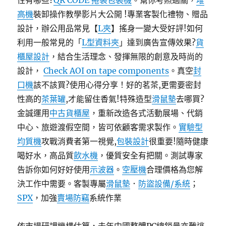
性有哪些?
QR CODE 捲袋包裝機
。幫你考照過關，
堆
高機
裝卸操作教學影片大公開 !專業客製化禮物、贈品
設計，辦公用品常見【
L夾
】搖身一變大受好評!如何
利用一般常見的「
L型資料夾
」達到廣告宣傳效果?
貨
櫃屋設計
，結合生活理念、發揮無限的創意及時尚的
設計，
Check AOI on tape components
。真空
封
口機
該不該買?使用心得分享！好的茗茶,更需要密封
性高的
茶葉罐
,才能留住香氣!特殊造型
滑鼠墊
去哪買?
金誠運用
中古貨櫃屋
，重新改造各式活動展場、代銷
中心、旅遊渡假空間，皆可依顧客需求製作。
實驗型
均質機
攻戰消費者第一視覺,
包裝設計
很重要!隨時健康
喝好水，高品質
飲水機
，優質安全有把關。測試專家
告訴你如何好好使用
示波器
。
空壓機
合理價格為您解
決工作中需要。客製專屬
滑鼠墊
．
防盜設備/系統
；
SPX
，加強
賣場防竊
系統作業