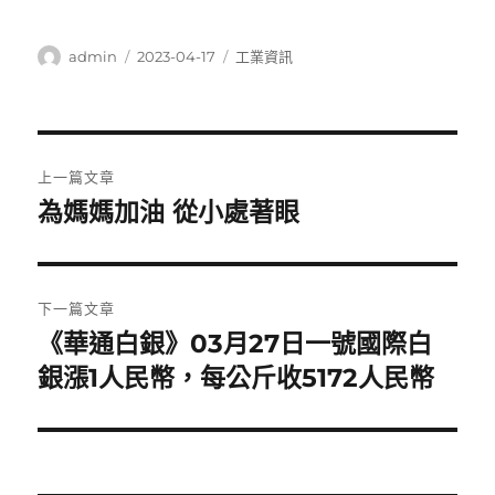
作
發
分
admin
2023-04-17
工業資訊
者
佈
類
日
期:
文
上一篇文章
章
為媽媽加油 從小處著眼
上
一
導
篇
覽
文
下一篇文章
章:
《華通白銀》03月27日一號國際白
下
一
銀漲1人民幣，每公斤收5172人民幣
篇
文
章: