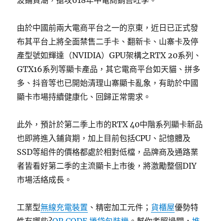
波鋪貨潮，搶攻618年中電商銷售旺季。
由於中國前兩大電商平台之一的京東，近日已正式發
布其平台上將全面禁售二手卡、翻新卡、山寨卡及停
產型號如輝達（NVIDIA）GPU架構之RTX 20系列、
GTX16系列等顯卡產品，其它電商平台如天貓、拼多
多、抖音等也已開始清理山寨顯卡亂象，有助於中國
顯卡市場持續健康化、回歸正常需求。
此外，預計於第二季上市的RTX 40中階系列顯卡新品
也即將進入鋪貨期，加上目前包括CPU、記憶體及
SSD等組件的價格都處於相對低檔，品牌商及通路業
者皆看好第二季的主流顯卡上市後，將激勵整個DIY
市場活絡成長。
工業型
無線充電裝置
、精密加工元件；
貨櫃屋
優勢特