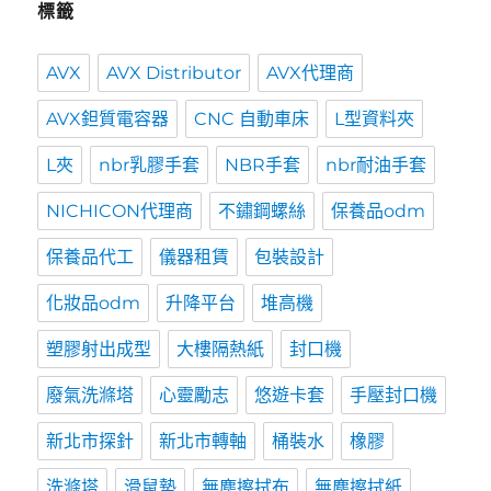
標籤
AVX
AVX Distributor
AVX代理商
AVX鉭質電容器
CNC 自動車床
L型資料夾
L夾
nbr乳膠手套
NBR手套
nbr耐油手套
NICHICON代理商
不鏽鋼螺絲
保養品odm
保養品代工
儀器租賃
包裝設計
化妝品odm
升降平台
堆高機
塑膠射出成型
大樓隔熱紙
封口機
廢氣洗滌塔
心靈勵志
悠遊卡套
手壓封口機
新北市探針
新北市轉軸
桶裝水
橡膠
洗滌塔
滑鼠墊
無塵擦拭布
無塵擦拭紙