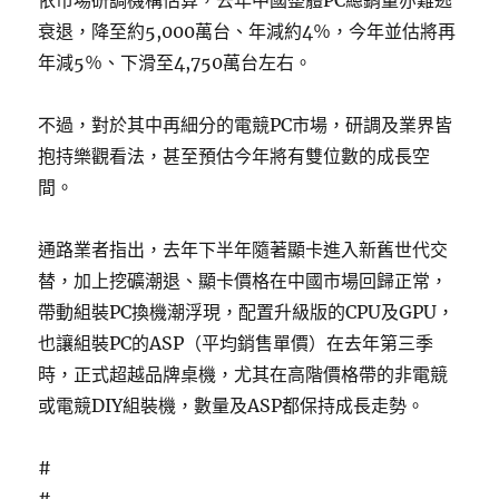
依市場研調機構估算，去年中國整體PC總銷量亦難逃
衰退，降至約5,000萬台、年減約4％，今年並估將再
年減5％、下滑至4,750萬台左右。
不過，對於其中再細分的電競PC市場，研調及業界皆
抱持樂觀看法，甚至預估今年將有雙位數的成長空
間。
通路業者指出，去年下半年隨著顯卡進入新舊世代交
替，加上挖礦潮退、顯卡價格在中國市場回歸正常，
帶動組裝PC換機潮浮現，配置升級版的CPU及GPU，
也讓組裝PC的ASP（平均銷售單價）在去年第三季
時，正式超越品牌桌機，尤其在高階價格帶的非電競
或電競DIY組裝機，數量及ASP都保持成長走勢。
#