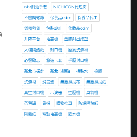
nbr耐油手套
NICHICON代理商
不鏽鋼螺絲
保養品odm
保養品代工
儀器租賃
包裝設計
化妝品odm
質
升降平台
堆高機
塑膠射出成型
大樓隔熱紙
封口機
廢氣洗滌塔
心靈勵志
悠遊卡套
手壓封口機
新北市探針
新北市轉軸
桶裝水
橡膠
洗滌塔
滑鼠墊
無塵擦拭布
無塵擦拭紙
真空封口機
示波器
空壓機
臭氧機
茶葉罐
貨梯
購物推車
防爆隔熱紙
隔熱紙
電動堆高機
飲水機
。