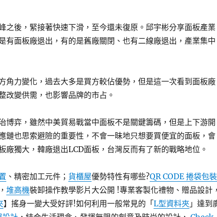
峰之後，緊接著快速下滑，至今還未復原。邱宇彬分享面板產業
是有面板廠退出，有的是舊廠關閉、也有二線廠退出，產業集中
方角力變化，過去大多是買方較佔優勢，但是這一次看到面板廠
整改變供需，也影響品牌的市占。
治博弈，雖然中美貿易戰當中面板不是關鍵籌碼，但是上下游開
應鏈也思索避險的重要性，不會一昧地只想要買便宜的面板，會
板廠獨大，韓廠退出LCD面板，台灣反而有了新的戰略地位。
置
、精密加工元件；
貨櫃屋
優勢特性有哪些?
QR CODE 捲袋包裝
，
堆高機
裝卸操作教學影片大公開 !專業客製化禮物、贈品設計
夾
】搖身一變大受好評!如何利用一般常見的「
L型資料夾
」達到