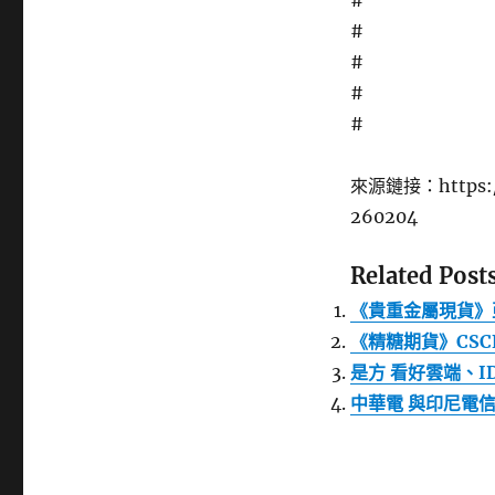
#
#
#
#
#
來源鏈接：https://
260204
Related Posts
《貴重金屬現貨》亞
《精糖期貨》CSCE
是方 看好雲端、I
中華電 與印尼電