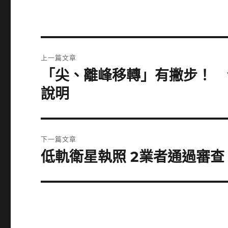
文
上一篇文章
章
「尖、離峰移轉」有撇步！ 
上
一
導
說明
篇
覽
文
章:
下一篇文章
低軌衛星執照 2業者通過審查
下
一
篇
文
章: