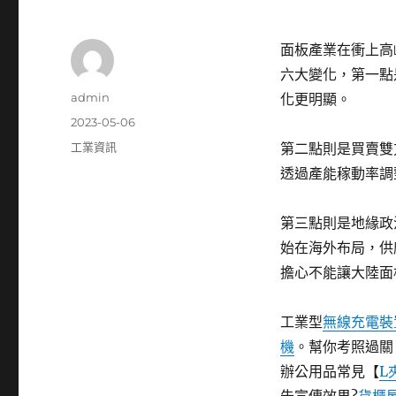
面板產業在衝上高
六大變化，第一點
作
admin
化更明顯。
者
發
2023-05-06
佈
分
工業資訊
第二點則是買賣雙
日
類
透過產能稼動率調
期:
第三點則是地緣政
始在海外布局，供
擔心不能讓大陸面
工業型
無線充電裝
機
。幫你考照過關
辦公用品常見【
L