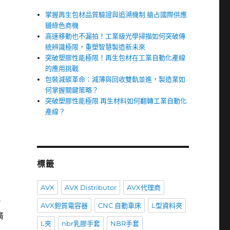
掌握再生包材品質驗證與追溯機制 搶占國際供應
鏈綠色商機
高速移動也不漏拍！工業級光學掃描如何突破傳
統辨識極限，重塑智慧製造新未來
突破塑膠性能極限！再生包材在工業自動化產線
的應用挑戰
包裝減碳革命：減薄與回收雙軌並進，製造業如
何掌握關鍵策略？
突破塑膠性能極限 再生材料如何翻轉工業自動化
產線？
標籤
AVX
AVX Distributor
AVX代理商
，
AVX鉭質電容器
CNC 自動車床
L型資料夾
廣
L夾
nbr乳膠手套
NBR手套