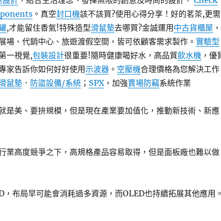
屋設計
，結合生活理念、發揮無限的創意及時尚的設計，
Check
mponents
。真空
封口機
該不該買?使用心得分享！好的茗茶,更需
罐
,才能留住香氣!特殊造型
滑鼠墊
去哪買?金誠運用
中古貨櫃屋
，
展場、代銷中心、旅遊渡假空間，皆可依顧客需求製作。
實驗型
第一視覺,
包裝設計
很重要!隨時健康喝好水，高品質
飲水機
，優
專家告訴你如何好好使用
示波器
。
空壓機
合理價格為您解決工作
滑鼠墊
．
防盜設備/系統
；
SPX
，加強
賣場防竊
系統作業
就是美、要拚規模，但是現在產業要加值化，推動新技術、新應
行業高度競爭之下，高規格產品容易取得，但是面板廠也難以做
ED，布局早可能會消耗過多資源，而OLED也持續拓展其他應用