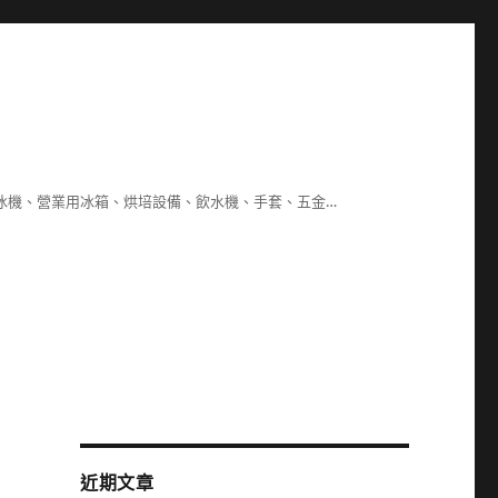
冰機、營業用冰箱、烘培設備、飲水機、手套、五金…
近期文章