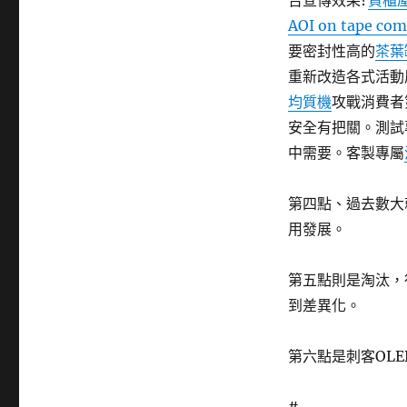
告宣傳效果?
貨櫃
AOI on tape co
要密封性高的
茶葉
重新改造各式活動
均質機
攻戰消費者
安全有把關。測試
中需要。客製專屬
第四點、過去數大
用發展。
第五點則是淘汰，
到差異化。
第六點是刺客OL