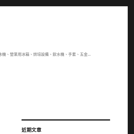
冰機、營業用冰箱、烘培設備、飲水機、手套、五金…
近期文章