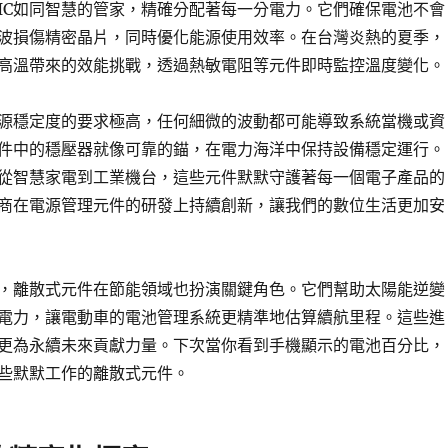
IC如同智慧的管家，精確分配著每一分電力。它們確保電池不會
波損傷精密晶片，同時優化能源使用效率。在台灣炎熱的夏季，
高溫帶來的效能挑戰，透過熱敏電阻等元件即時監控溫度變化。
源穩定度的要求極高，任何細微的波動都可能導致系統當機或資
件中的穩壓器就像可靠的錨，在電力海洋中保持設備穩定運行。
從智慧家電到工業機台，這些元件默默守護著每一個電子產品的
商在電源管理元件的研發上持續創新，讓我們的數位生活更加安
，離散式元件在節能領域也扮演關鍵角色。它們幫助太陽能逆變
電力，讓電動車的電池管理系統更精準地估算續航里程。這些進
更為永續未來貢獻力量。下次當你看到手機顯示的電池百分比，
些默默工作的離散式元件。