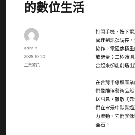
的數位生活
打開手機，按下電
管理到訊號調控，
作
admin
協作。電阻像穩重
者
發
2025-10-20
放能量；二極體則
佈
分
工業資訊
合起來卻能創造出
日
類
期:
在台灣半導體產業
們像雕琢藝術品般
送訊息，離散式元
們在背景中默默過
力流動。它們就像
基石。