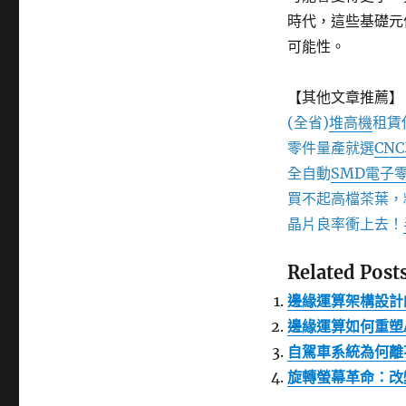
時代，這些基礎元
可能性。
【其他文章推薦】
(全省)
堆高機
租賃
零件量產就選
CN
全自動
SMD電子
買不起高檔茶葉，
晶片良率衝上去！
Related Posts
邊緣運算架構設計
邊緣運算如何重塑
自駕車系統為何離
旋轉螢幕革命：改