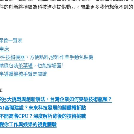
件的創新將持續為科技進步提供動力，開啟更多我們想像不到的
保養一覽表
C車床
零件技術機器
，方便點料,發料作業手動包裝機
精緻包裝
茶葉罐
，也能撐場面!
半導體機械手臂
是關鍵
:
的5大挑戰與創新解法，台灣企業如何突破技術瓶頸？
AI基礎建設？未來科技發展的關鍵轉折點
不開高階CPU？深度解析背後的技術挑戰
變你工作與娛樂的視覺體驗