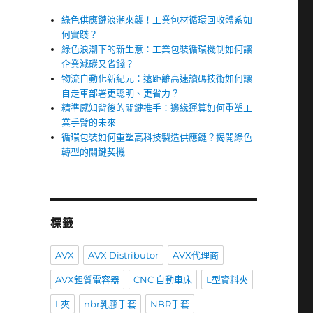
綠色供應鏈浪潮來襲！工業包材循環回收體系如
何實踐？
綠色浪潮下的新生意：工業包裝循環機制如何讓
企業減碳又省錢？
物流自動化新紀元：遠距離高速讀碼技術如何讓
自走車部署更聰明、更省力？
精準感知背後的關鍵推手：邊緣運算如何重塑工
業手臂的未來
循環包裝如何重塑高科技製造供應鏈？揭開綠色
轉型的關鍵契機
標籤
AVX
AVX Distributor
AVX代理商
AVX鉭質電容器
CNC 自動車床
L型資料夾
L夾
nbr乳膠手套
NBR手套