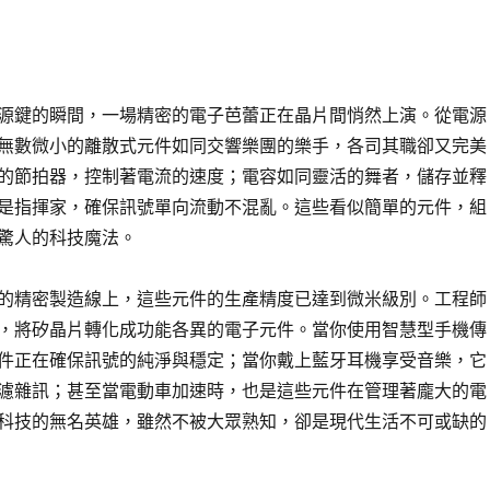
源鍵的瞬間，一場精密的電子芭蕾正在晶片間悄然上演。從電源
無數微小的離散式元件如同交響樂團的樂手，各司其職卻又完美
的節拍器，控制著電流的速度；電容如同靈活的舞者，儲存並釋
是指揮家，確保訊號單向流動不混亂。這些看似簡單的元件，組
驚人的科技魔法。
的精密製造線上，這些元件的生產精度已達到微米級別。工程師
，將矽晶片轉化成功能各異的電子元件。當你使用智慧型手機傳
件正在確保訊號的純淨與穩定；當你戴上藍牙耳機享受音樂，它
濾雜訊；甚至當電動車加速時，也是這些元件在管理著龐大的電
科技的無名英雄，雖然不被大眾熟知，卻是現代生活不可或缺的