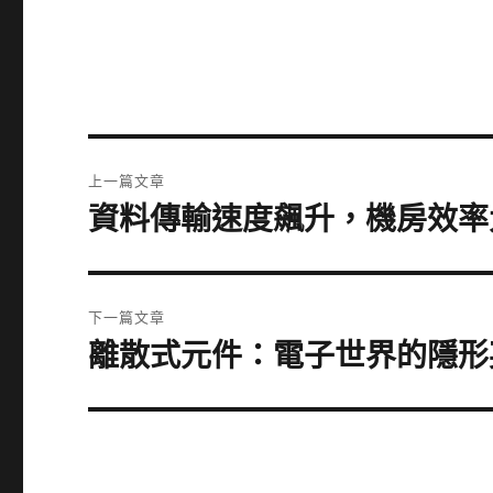
文
上一篇文章
章
資料傳輸速度飆升，機房效率
上
一
導
篇
覽
文
下一篇文章
章:
離散式元件：電子世界的隱形
下
一
篇
文
章: