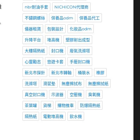
離
nbr耐油手套
NICHICON代理商
不鏽鋼螺絲
保養品odm
保養品代工
冷
儀器租賃
包裝設計
化妝品odm
升降平台
堆高機
塑膠射出成型
大樓隔熱紙
封口機
廢氣洗滌塔
心靈勵志
悠遊卡套
手壓封口機
新北市探針
新北市轉軸
桶裝水
橡膠
洗滌塔
滑鼠墊
無塵擦拭布
無塵擦拭紙
真空封口機
示波器
空壓機
臭氧機
茶葉罐
貨梯
購物推車
防爆隔熱紙
隔熱紙
電動堆高機
飲水機