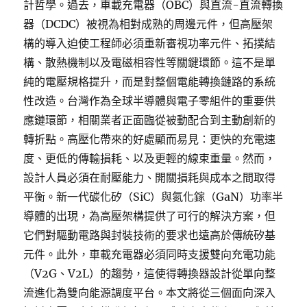
計哲學。過去，車載充電器（OBC）與直流-直流轉換
器（DCDC）被視為相對成熟的周邊元件，但高壓架
構的導入迫使工程師必須重新審視功率元件、拓撲結
構、散熱機制以及電磁相容性等關鍵環節。這不是單
純的電壓規格提升，而是對整個電能轉換鏈路的系統
性改造。台灣作為全球半導體與電子零組件的重要供
應鏈環節，相關業者正面臨從被動配合到主動創新的
轉折點。高壓化帶來的好處顯而易見：更快的充電速
度、更低的傳輸損耗、以及更輕的線束重量。然而，
設計人員必須在耐壓能力、開關損耗與成本之間取得
平衡。新一代碳化矽（SiC）與氮化鎵（GaN）功率半
導體的出現，為高壓架構提供了可行的解決方案，但
它們對驅動電路與封裝技術的要求也遠高於傳統矽基
元件。此外，車載充電器必須同時支援雙向充電功能
（V2G、V2L）的趨勢，這使得轉換器設計從單向整
流進化為雙向能源調度平台。本文將從三個面向深入