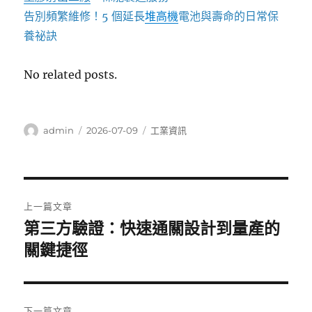
告別頻繁維修！5 個延長
堆高機
電池與壽命的日常保
養祕訣
No related posts.
作
發
分
admin
2026-07-09
工業資訊
者
佈
類
日
期:
文
上一篇文章
章
第三方驗證：快速通關設計到量產的
上
一
關鍵捷徑
導
篇
覽
文
章:
下一篇文章