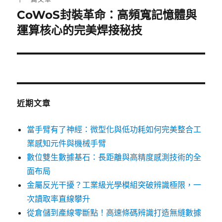
CoWoS封裝革命：高頻寬記憶體與
下
一
運算核心的完美焊接秘技
篇
文
章:
近期文章
當手臂有了神經：微型化與低功耗如何完美整合工
業感知元件與機械手臂
數位雙生數據基石：長距離與高精度感測技術的全
面布局
金屬反光干擾？工業級光學模組突破辨識極限，一
次讀取率直線攀升
從倉儲到產線零斷點！高速條碼辨識打造無縫數據