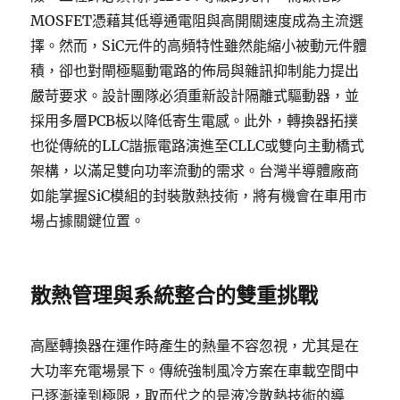
MOSFET憑藉其低導通電阻與高開關速度成為主流選
擇。然而，SiC元件的高頻特性雖然能縮小被動元件體
積，卻也對閘極驅動電路的佈局與雜訊抑制能力提出
嚴苛要求。設計團隊必須重新設計隔離式驅動器，並
採用多層PCB板以降低寄生電感。此外，轉換器拓撲
也從傳統的LLC諧振電路演進至CLLC或雙向主動橋式
架構，以滿足雙向功率流動的需求。台灣半導體廠商
如能掌握SiC模組的封裝散熱技術，將有機會在車用市
場占據關鍵位置。
散熱管理與系統整合的雙重挑戰
高壓轉換器在運作時產生的熱量不容忽視，尤其是在
大功率充電場景下。傳統強制風冷方案在車載空間中
已逐漸達到極限，取而代之的是液冷散熱技術的導