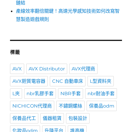
鏈結
產線效率翻倍關鍵！高速光學感知技術如何改寫智
慧製造遊戲規則
標籤
AVX
AVX Distributor
AVX代理商
AVX鉭質電容器
CNC 自動車床
L型資料夾
L夾
nbr乳膠手套
NBR手套
nbr耐油手套
NICHICON代理商
不鏽鋼螺絲
保養品odm
保養品代工
儀器租賃
包裝設計
化妝品odm
升降平台
堆高機