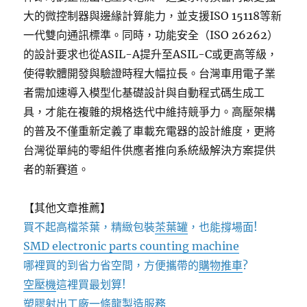
大的微控制器與邊緣計算能力，並支援ISO 15118等新
一代雙向通訊標準。同時，功能安全（ISO 26262）
的設計要求也從ASIL-A提升至ASIL-C或更高等級，
使得軟體開發與驗證時程大幅拉長。台灣車用電子業
者需加速導入模型化基礎設計與自動程式碼生成工
具，才能在複雜的規格迭代中維持競爭力。高壓架構
的普及不僅重新定義了車載充電器的設計維度，更將
台灣從單純的零組件供應者推向系統級解決方案提供
者的新賽道。
【其他文章推薦】
買不起高檔茶葉，精緻包裝
茶葉罐
，也能撐場面!
SMD electronic parts counting machine
哪裡買的到省力省空間，方便攜帶的
購物推車
?
空壓機
這裡買最划算!
塑膠射出工廠
一條龍製造服務