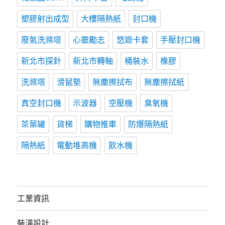
塑膠射出成型
大樓隔熱紙
封口機
廢氣洗滌塔
心靈勵志
悠遊卡套
手壓封口機
新北市探針
新北市轉軸
桶裝水
橡膠
洗滌塔
滑鼠墊
無塵擦拭布
無塵擦拭紙
真空封口機
示波器
空壓機
臭氧機
茶葉罐
貨梯
購物推車
防爆隔熱紙
隔熱紙
電動堆高機
飲水機
工業資訊
裝潢設計