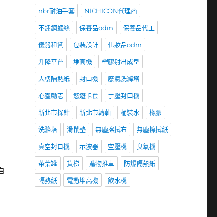
nbr耐油手套
NICHICON代理商
不鏽鋼螺絲
保養品odm
保養品代工
儀器租賃
包裝設計
化妝品odm
升降平台
堆高機
塑膠射出成型
大樓隔熱紙
封口機
廢氣洗滌塔
心靈勵志
悠遊卡套
手壓封口機
新北市探針
新北市轉軸
桶裝水
橡膠
洗滌塔
滑鼠墊
無塵擦拭布
無塵擦拭紙
真空封口機
示波器
空壓機
臭氧機
茶葉罐
貨梯
購物推車
防爆隔熱紙
自
隔熱紙
電動堆高機
飲水機