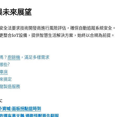
與未來展望
安全法要求技術開發商進行風險評估，確保自動追蹤系統安全。
更整合IoT設備，提供智慧生活解決方案，始終以合規為前提。
嗎？
廚餘機
，滿足多樣需求
哪些?
C車床
來搞定
龍製造服務
:
外資喊:面板拐點這時到
許還有黑天鵝 通膨怪獸要先馴服