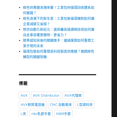
綠色供應鏈浪潮來襲！工業包材循環回收體系如
何實踐？
綠色浪潮下的新生意：工業包裝循環機制如何讓
企業減碳又省錢？
物流自動化新紀元：遠距離高速讀碼技術如何讓
自走車部署更聰明、更省力？
精準感知背後的關鍵推手：邊緣運算如何重塑工
業手臂的未來
循環包裝如何重塑高科技製造供應鏈？揭開綠色
轉型的關鍵契機
自
標籤
AVX
AVX Distributor
AVX代理商
AVX鉭質電容器
CNC 自動車床
L型資料夾
L夾
nbr乳膠手套
NBR手套