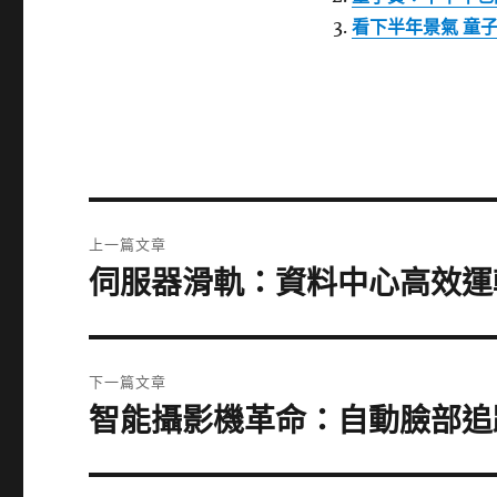
看下半年景氣 童
文
上一篇文章
章
伺服器滑軌：資料中心高效運
上
一
導
篇
覽
文
下一篇文章
章:
智能攝影機革命：自動臉部追
下
一
篇