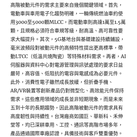
高階被動元件的需求主要來自幾個關鍵領域。首先，
電動車與車用電子化趨勢明確，一輛傳統燃油車約使
用3000至5000顆MLCC，而電動車則高達1萬至1.5萬
顆，且規格必須符合車規等級，耐高溫、高可靠性要
求大幅提升。其次，5G基地台與基礎建設持續鋪設，
毫米波頻段對被動元件的高頻特性提出更高標準，帶
動LTCC（低溫共燒陶瓷）等特殊材料需求。再者，AI
伺服器與資料中心對電源管理與訊號處理的要求日益
嚴苛，高容值、低阻抗的電容與電感成為必要元件。
此外，消費性電子雖然成長放緩，但折疊手機、
AR/VR裝置等創新產品仍對微型化、高效能元件保持
需求。這些應用領域的成長並非短期現象，而是未來
五到十年的長期趨勢，因此高階被動元件的需求具有
高度韌性與持續性。台灣廠商如國巨、華新科、禾伸
堂等，均已深耕車用、工控、通訊等高階市場多年，
產品通過國際車廠認證，具備技術與客戶雙重優勢。