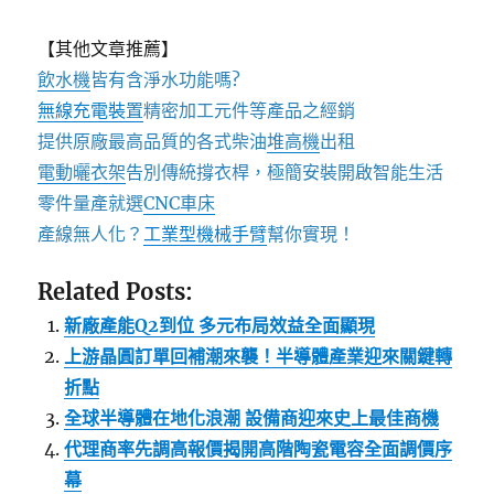
【其他文章推薦】
飲水機
皆有含淨水功能嗎?
無線充電裝
置
精密加工元件等產品之經銷
提供原廠最高品質的各式柴油
堆高機
出租
電動曬衣架
告別傳統撐衣桿，極簡安裝開啟智能生活
零件量產就選
CNC車床
產線無人化？
工業型機械手臂
幫你實現！
Related Posts:
新廠產能Q2到位 多元布局效益全面顯現
上游晶圓訂單回補潮來襲！半導體產業迎來關鍵轉
折點
全球半導體在地化浪潮 設備商迎來史上最佳商機
代理商率先調高報價揭開高階陶瓷電容全面調價序
幕