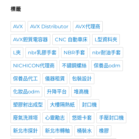
標籤
AVX
AVX Distributor
AVX代理商
AVX鉭質電容器
CNC 自動車床
L型資料夾
L夾
nbr乳膠手套
NBR手套
nbr耐油手套
NICHICON代理商
不鏽鋼螺絲
保養品odm
保養品代工
儀器租賃
包裝設計
化妝品odm
升降平台
堆高機
塑膠射出成型
大樓隔熱紙
封口機
廢氣洗滌塔
心靈勵志
悠遊卡套
手壓封口機
新北市探針
新北市轉軸
桶裝水
橡膠