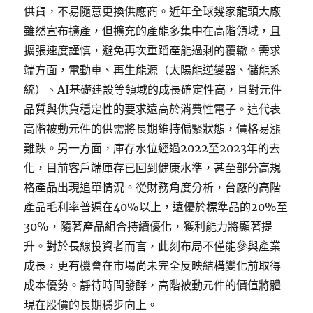
供貨，不易隨意更換供應商。近年全球幾家龍頭大廠
雖然宣布擴產，但擴充的產能多集中在高階領域，且
擴張速度謹慎，避免再次重蹈產能過剩的覆轍。需求
端方面，電動車、再生能源（太陽能逆變器、儲能系
統）、AI基礎建設等領域的成長確定性高，且對元件
品質與供貨穩定性的要求遠高於消費性電子。這代表
高階被動元件的供需將長期維持偏緊狀態，價格易漲
難跌。另一方面，庫存水位經過2022至2023年的去
化，目前客戶端庫存已回到健康水準，甚至部分高規
格產品出現追單情況。從財務角度分析，台廠的高階
產品毛利率普遍在40%以上，遠優於標準品的20%至
30%，隨著產品組合持續優化，獲利能力將顯著提
升。對於長線投資者而言，此刻布局不僅能參與產業
成長，更有機會在市場尚未完全反映結構變化前取得
成本優勢。靜待時間發酵，高階被動元件的價值將體
現在股價的長期穩步向上。