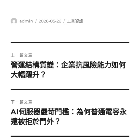
作
發
分
admin
2026-05-26
工業資訊
者
佈
類
日
期:
文
上一篇文章
章
營運結構質變：企業抗風險能力如何
上
一
大幅躍升？
導
篇
覽
文
章:
下一篇文章
AI伺服器嚴苛門檻：為何普通電容永
下
一
遠被拒於門外？
篇
文