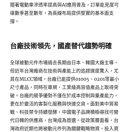
隨著電動車滲透率提高與AI應用普及，訂單能見度可
達數季甚至數年，為長線布局提供堅實的基本面支
撐。
台廠技術領先，國產替代趨勢明確
全球被動元件市場過去長期由日本、韓國大廠主導，
但近年台灣廠商在技術與產能上的追趕速度驚人，尤
其在MLCC領域，台廠已能提供01005、0201等最小
尺寸產品，同時在車規、工業級高容值產品上取得突
破。台廠的競爭優勢不僅在於成本控制與量產能力，
更在於靈活的客製化服務與快速交貨。面對美中貿易
戰、科技禁令持續發酵，中國電子品牌積極尋找可替
代日韓的供應商，台灣成為首選。從政策層面看，台
灣政府近期也將被動元件列為關鍵戰略物資，投入資