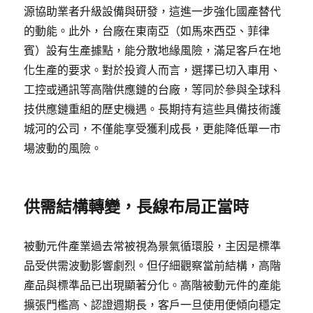
源協助業者升級設備與研發，這進一步強化國產替代
的動能。此外，台廠在東南亞（如馬來西亞、菲律
賓）設有生產據點，能分散地緣風險，滿足客戶在地
化生產的要求。對於投資人而言，選擇已切入車用、
工控或通訊等高階供應鏈的台廠，等同於參與全球科
技供應鏈重組的歷史機遇。長期持有這些具備技術護
城河的公司，不僅能享受獲利成長，更能降低單一市
場波動的風險。
供需結構轉變，長線布局正當時
被動元件產業過去常被視為景氣循環股，主因是標準
品受供需波動影響劇烈。但仔細觀察當前結構，高階
產品與標準品已出現顯著分化。高階被動元件的產能
擴張門檻高、認證週期長，客戶一旦使用便傾向穩定