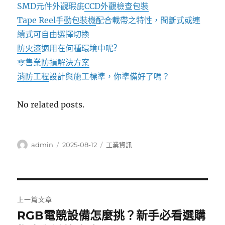
SMD元件外觀瑕疵
CCD外觀檢查包裝
Tape Reel手動包裝機
配合載帶之特性，間斷式或連
續式可自由選擇切換
防火漆
適用在何種環境中呢?
零售業
防損解決方案
消防工程
設計與施工標準，你準備好了嗎？
No related posts.
作
發
分
admin
2025-08-12
工業資訊
者
佈
類
日
期:
文
上一篇文章
章
RGB電競設備怎麼挑？新手必看選購
上