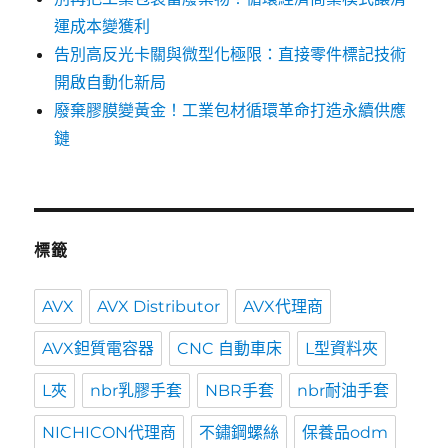
運成本變獲利
告別高反光卡關與微型化極限：直接零件標記技術
開啟自動化新局
廢棄膠膜變黃金！工業包材循環革命打造永續供應
鏈
標籤
AVX
AVX Distributor
AVX代理商
AVX鉭質電容器
CNC 自動車床
L型資料夾
L夾
nbr乳膠手套
NBR手套
nbr耐油手套
NICHICON代理商
不鏽鋼螺絲
保養品odm