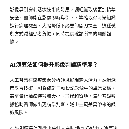
影像導引穿刺活檢技術的發展，讓組織取樣更加精準
安全。醫師能在影像即時導引下，準確取得可疑組織
進行病理檢查，大幅降低不必要的開刀探查。這種微
創方式減輕患者負擔，同時提供確診所需的關鍵證
據。
AI演算法如何提升影像判讀精準度？
人工智慧在醫療影像分析領域展現驚人潛力。透過深
度學習技術，AI系統能自動標記影像中的異常區域，
甚至量化腫瘤特徵如大小、形狀和質地。這些客觀數
據協助醫師做出更精準判斷，減少主觀差異帶來的誤
診風險。
AI特別擅長偵測微小病灶。在肺部CT掃描中，演算法