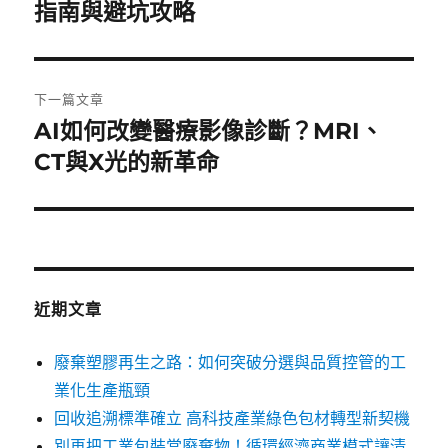
一
指南與避坑攻略
導
篇
覽
文
章:
下一篇文章
AI如何改變醫療影像診斷？MRI、
下
一
CT與X光的新革命
篇
文
章:
近期文章
廢棄塑膠再生之路：如何突破分選與品質控管的工
業化生產瓶頸
回收追溯標準確立 高科技產業綠色包材轉型新契機
別再把工業包裝當廢棄物！循環經濟商業模式讓清