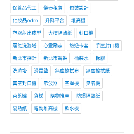
保養品代工
儀器租賃
包裝設計
化妝品odm
升降平台
堆高機
塑膠射出成型
大樓隔熱紙
封口機
廢氣洗滌塔
心靈勵志
悠遊卡套
手壓封口機
新北市探針
新北市轉軸
桶裝水
橡膠
洗滌塔
滑鼠墊
無塵擦拭布
無塵擦拭紙
真空封口機
示波器
空壓機
臭氧機
茶葉罐
貨梯
購物推車
防爆隔熱紙
隔熱紙
電動堆高機
飲水機