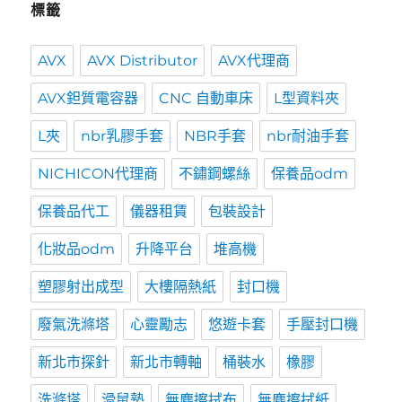
標籤
AVX
AVX Distributor
AVX代理商
AVX鉭質電容器
CNC 自動車床
L型資料夾
L夾
nbr乳膠手套
NBR手套
nbr耐油手套
NICHICON代理商
不鏽鋼螺絲
保養品odm
保養品代工
儀器租賃
包裝設計
化妝品odm
升降平台
堆高機
塑膠射出成型
大樓隔熱紙
封口機
廢氣洗滌塔
心靈勵志
悠遊卡套
手壓封口機
新北市探針
新北市轉軸
桶裝水
橡膠
洗滌塔
滑鼠墊
無塵擦拭布
無塵擦拭紙