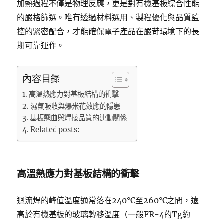
加熱過程不僅是物理反應，更是對有機基板綜合性能
的嚴格篩選。唯有透過材料選用、製程優化與品質監
控的緊密配合，才能確保電子產品在嚴苛環境下的長
期可靠運作。
內容目錄
高溫熱應力對基板結構的衝擊
濕氣吸收與爆米花效應的隱患
基板翹曲與焊接品質的連動關係
Related posts:
高溫熱應力對基板結構的衝擊
迴流焊的峰值溫度通常落在240°C至260°C之間，遠
高於有機基板的玻璃轉移溫度（一般FR-4的Tg約