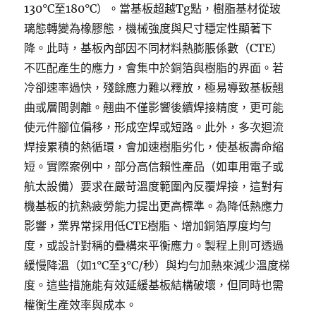
130°C至180°C）。當基板超越Tg點，樹脂基材從玻
璃態轉變為橡膠態，機械強度與尺寸穩定性顯著下
降。此時，基板內部因不同材料熱膨脹係數（CTE）
不匹配產生的應力，會集中於銅箔與樹脂的界面。若
冷卻速率過快，殘餘應力難以釋放，極易導致基板翹
曲或層間剝離。翹曲不僅影響後續焊接精度，更可能
使元件腳位偏移，形成空焊或短路。此外，多次迴流
焊接累積的熱循環，會加速樹脂劣化，使基板壽命縮
短。實際案例中，部分高信賴性產品（如車用電子或
航太設備）要求在嚴苛溫度範圍內反覆焊接，這對有
機基板的抗熱疲勞能力提出更高標準。為降低熱應力
影響，業界常採用低CTE樹脂、增加銅箔厚度均勻
度，或設計對稱的疊構來平衡應力。製程上則可透過
緩慢降溫（如1°C至3°C/秒）與均勻加熱來減少溫度梯
度。這些措施能有效延緩基板結構破壞，但同時也需
權衡生產效率與成本。