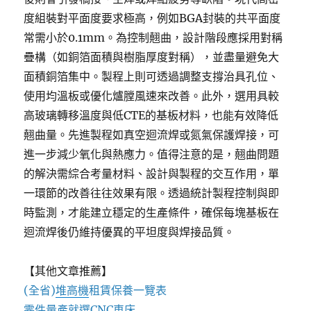
度組裝對平面度要求極高，例如BGA封裝的共平面度
常需小於0.1mm。為控制翹曲，設計階段應採用對稱
疊構（如銅箔面積與樹脂厚度對稱），並盡量避免大
面積銅箔集中。製程上則可透過調整支撐治具孔位、
使用均溫板或優化爐膛風速來改善。此外，選用具較
高玻璃轉移溫度與低CTE的基板材料，也能有效降低
翹曲量。先進製程如真空迴流焊或氮氣保護焊接，可
進一步減少氧化與熱應力。值得注意的是，翹曲問題
的解決需綜合考量材料、設計與製程的交互作用，單
一環節的改善往往效果有限。透過統計製程控制與即
時監測，才能建立穩定的生產條件，確保每塊基板在
迴流焊後仍維持優異的平坦度與焊接品質。
【其他文章推薦】
(全省)
堆高機
租賃保養一覽表
零件量產就選
CNC車床