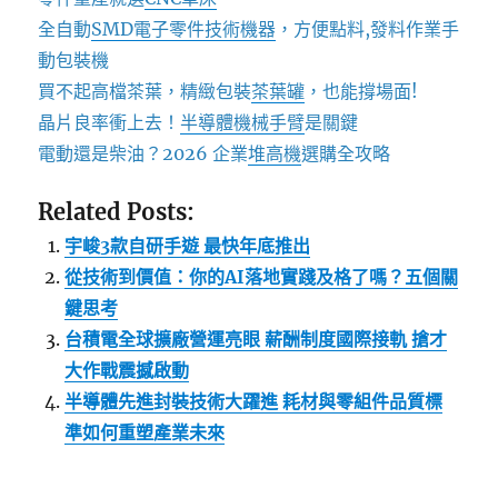
全自動
SMD電子零件技術機器
，方便點料,發料作業手
動包裝機
買不起高檔茶葉，精緻包裝
茶葉罐
，也能撐場面!
晶片良率衝上去！
半導體機械手臂
是關鍵
電動還是柴油？2026 企業
堆高機
選購全攻略
Related Posts:
宇峻3款自研手遊 最快年底推出
從技術到價值：你的AI落地實踐及格了嗎？五個關
鍵思考
台積電全球擴廠營運亮眼 薪酬制度國際接軌 搶才
大作戰震撼啟動
半導體先進封裝技術大躍進 耗材與零組件品質標
準如何重塑產業未來