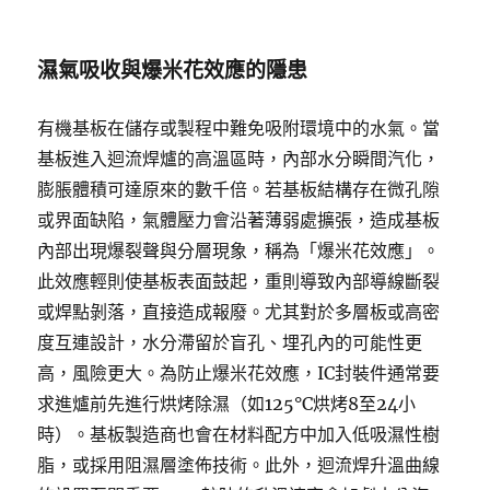
濕氣吸收與爆米花效應的隱患
有機基板在儲存或製程中難免吸附環境中的水氣。當
基板進入迴流焊爐的高溫區時，內部水分瞬間汽化，
膨脹體積可達原來的數千倍。若基板結構存在微孔隙
或界面缺陷，氣體壓力會沿著薄弱處擴張，造成基板
內部出現爆裂聲與分層現象，稱為「爆米花效應」。
此效應輕則使基板表面鼓起，重則導致內部導線斷裂
或焊點剝落，直接造成報廢。尤其對於多層板或高密
度互連設計，水分滯留於盲孔、埋孔內的可能性更
高，風險更大。為防止爆米花效應，IC封裝件通常要
求進爐前先進行烘烤除濕（如125°C烘烤8至24小
時）。基板製造商也會在材料配方中加入低吸濕性樹
脂，或採用阻濕層塗佈技術。此外，迴流焊升溫曲線