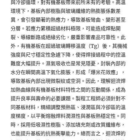
與冷卻循環，對有機基板帶來前所未有的考驗。高溫
環境下，基板內部樹脂與玻璃纖維的熱膨脹係數差
異，會引發顯著的熱應力，導致基板彎曲、變形甚至
分層。若應力累積超過材料極限，可能造成焊點開
裂、導線斷路或絕緣劣化，嚴重影響產品可靠性。此
外，有機基板在超過玻璃轉移溫度（Tg）後，其機械
強度與尺寸穩定性急遽下降，使得焊接過程中的控溫
難度大幅提升。濕氣吸收也是常見隱憂，封裝內部的
水分在瞬間高溫下氣化膨脹，形成「爆米花效應」，
導致基板內部出現微裂紋或空洞。因此，理解迴流焊
加熱曲線與有機基板材料特性之間的互動關係，成為
提升良率與壽命的必要課題。製程工程師必須針對不
同基板材料，精細調整預熱區、浸潤區與冷卻區的溫
度梯度，以平衡熔融焊料潤濕性與基板熱穩定性。同
時，採用低吸濕性樹脂、添加填充劑或改質纖維布，
也能提升基板的抗熱衝擊能力。總而言之，迴流焊的