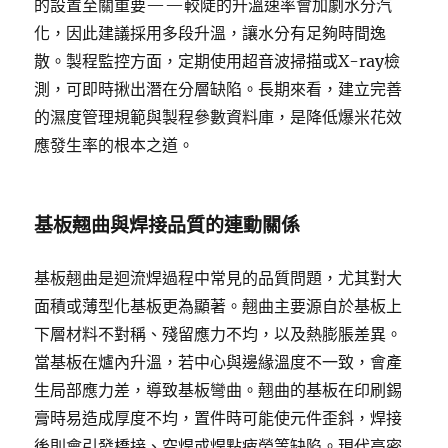
的設置至關重要——較陡的升溫速率會加劇水分汽
化，因此建議採用多段升溫，讓水分有足夠時間逸
散。製程監控方面，定期使用超音波掃描或X-ray檢
測，可即時揪出潛在分層缺陷。長期來看，建立完善
的濕度管理規範與製程參數資料庫，是降低爆米花效
應發生率的根本之道。
基板翹曲與焊接品質的連動關係
基板翹曲是迴流焊過程中常見的品質問題，尤其對大
面積或薄型化基板更為顯著。翹曲主要源自於基板上
下層材料不對稱、殘留應力不均，以及熱膨脹差異。
當基板在爐內升溫，若中心與邊緣溫度不一致，會產
生局部應力差，導致基板彎曲。翹曲的基板在印刷錫
膏時易造成厚度不均，置件時可能使元件歪斜，焊接
後則會引發橋接、空焊或焊點疲勞等缺陷。現代高密