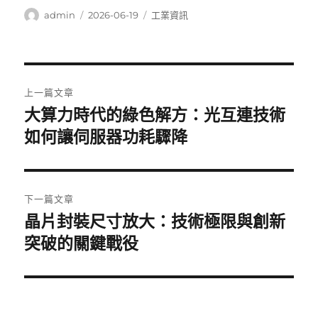
作
發
分
admin
2026-06-19
工業資訊
者
佈
類
日
期:
文
上一篇文章
章
大算力時代的綠色解方：光互連技術
上
一
如何讓伺服器功耗驟降
導
篇
覽
文
章:
下一篇文章
晶片封裝尺寸放大：技術極限與創新
下
一
突破的關鍵戰役
篇
文
章: