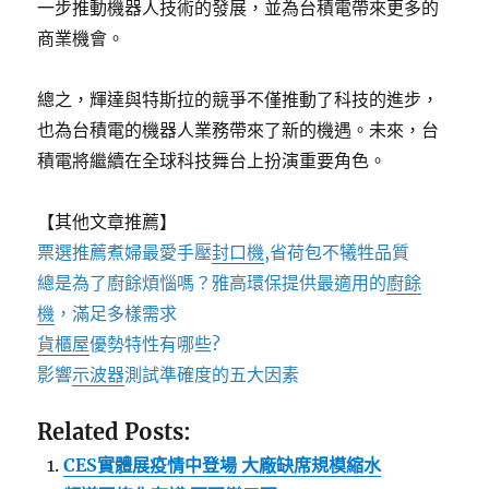
一步推動機器人技術的發展，並為台積電帶來更多的
商業機會。
總之，輝達與特斯拉的競爭不僅推動了科技的進步，
也為台積電的機器人業務帶來了新的機遇。未來，台
積電將繼續在全球科技舞台上扮演重要角色。
【其他文章推薦】
票選推薦煮婦最愛手壓
封口機
,省荷包不犧牲品質
總是為了廚餘煩惱嗎？雅高環保提供最適用的
廚餘
機
，滿足多樣需求
貨櫃屋
優勢特性有哪些?
影響
示波器
測試準確度的五大因素
Related Posts:
CES實體展疫情中登場 大廠缺席規模縮水