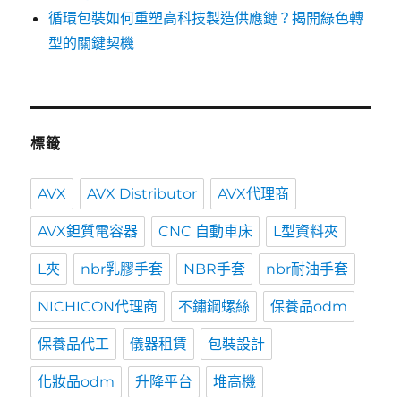
循環包裝如何重塑高科技製造供應鏈？揭開綠色轉
型的關鍵契機
標籤
AVX
AVX Distributor
AVX代理商
AVX鉭質電容器
CNC 自動車床
L型資料夾
L夾
nbr乳膠手套
NBR手套
nbr耐油手套
NICHICON代理商
不鏽鋼螺絲
保養品odm
保養品代工
儀器租賃
包裝設計
化妝品odm
升降平台
堆高機