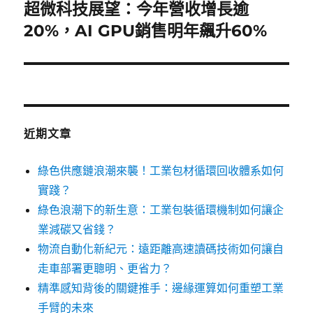
超微科技展望：今年營收增長逾
下
一
20%，AI GPU銷售明年飆升60%
篇
文
章:
近期文章
綠色供應鏈浪潮來襲！工業包材循環回收體系如何
實踐？
綠色浪潮下的新生意：工業包裝循環機制如何讓企
業減碳又省錢？
物流自動化新紀元：遠距離高速讀碼技術如何讓自
走車部署更聰明、更省力？
精準感知背後的關鍵推手：邊緣運算如何重塑工業
手臂的未來