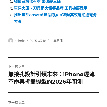
頻道區塊化有譜 兩碼變三碼
車床夾頭、刀具筒夾領導品牌 工具機展登場
推出基於onsemi產品的300W超高效能網通電源
方案
作
發
分
admin
2025-03-18
工業資訊
者
佈
類
日
期:
文
上一篇文章
章
無接孔設計引領未來：iPhone輕薄
上
一
革命與折疊機型的2026年預測
導
篇
覽
文
章:
下一篇文章