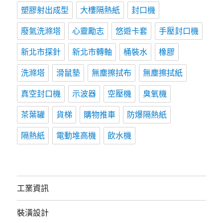
塑膠射出成型
大樓隔熱紙
封口機
廢氣洗滌塔
心靈勵志
悠遊卡套
手壓封口機
新北市探針
新北市轉軸
桶裝水
橡膠
洗滌塔
滑鼠墊
無塵擦拭布
無塵擦拭紙
真空封口機
示波器
空壓機
臭氧機
茶葉罐
貨梯
購物推車
防爆隔熱紙
隔熱紙
電動堆高機
飲水機
工業資訊
裝潢設計