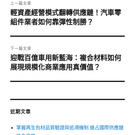
上一篇文章
章
輕資產經營模式翻轉供應鏈！汽車零
上
一
組件業者如何靠彈性制勝？
導
篇
覽
文
章:
下一篇文章
迎戰百億車用新藍海：複合材料如何
下
一
展現規模化商業應用真價值？
篇
文
章:
近期文章
掌握再生包材品質驗證與追溯機制 搶占國際供應鏈