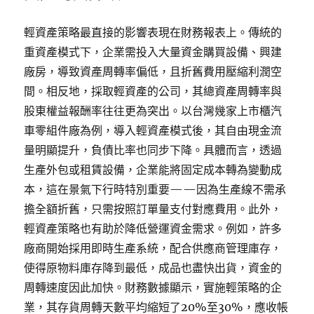
輕資產策略最直接的影響表現在財務報表上。傳統的
重資產模式下，企業需投入大量資金購買設備、興建
廠房，導致資產周轉率偏低，且折舊費用壓縮利潤空
間。相反地，採取輕資產的公司，其總資產周轉率與
股東權益報酬率往往更為突出。以台灣幾家上市櫃汽
車零組件廠為例，導入輕資產模式後，其自由現金流
量明顯提升，負債比率也同步下降。具體而言，透過
生產外包或租賃設備，企業能將固定成本轉為變動成
本，這在景氣下行時特別重要——因為生產線不需承
擔全額折舊，只需按照訂單量支付對應費用。此外，
輕資產策略也有助於降低營運資金需求。例如，許多
廠商開始採用即時生產系統，配合供應商管理庫存，
使得原物料庫存降到最低，成品也盡快出貨，資金的
周轉速度因此加快。財務數據顯示，實施輕策略的企
業，其存貨周轉天數平均縮短了20%至30%，應收帳