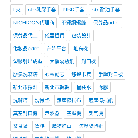
L夾
nbr乳膠手套
NBR手套
nbr耐油手套
NICHICON代理商
不鏽鋼螺絲
保養品odm
保養品代工
儀器租賃
包裝設計
化妝品odm
升降平台
堆高機
塑膠射出成型
大樓隔熱紙
封口機
廢氣洗滌塔
心靈勵志
悠遊卡套
手壓封口機
新北市探針
新北市轉軸
桶裝水
橡膠
洗滌塔
滑鼠墊
無塵擦拭布
無塵擦拭紙
真空封口機
示波器
空壓機
臭氧機
茶葉罐
貨梯
購物推車
防爆隔熱紙