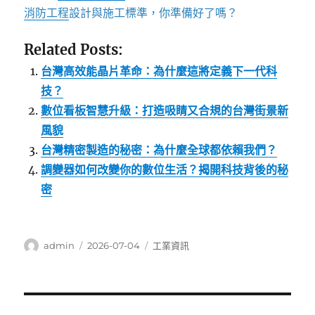
消防工程
設計與施工標準，你準備好了嗎？
Related Posts:
台灣高效能晶片革命：為什麼這將定義下一代科
技？
數位看板智慧升級：打造吸睛又合規的台灣街景新
風貌
台灣精密製造的秘密：為什麼全球都依賴我們？
調變器如何改變你的數位生活？揭開科技背後的秘
密
作
發
分
admin
2026-07-04
工業資訊
者
佈
類
日
期:
文