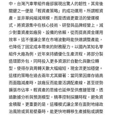
中，台灣汽車零組件廠卻展現出驚人的韌性，其背後
關鍵之一便是「輕資產策略」的成功運用。所謂輕資
產，並非單純縮減規模，而是透過更靈活的營運模
式，將資源集中在核心技術、研發與品牌經營上，減
少對重資產如廠房、設備的依賴，從而提高資金運用
效率。這不僅讓企業在市場波動時能快速調整產能，
也降低了固定成本帶來的財務壓力。以國內某知名零
組件大廠為例，近年來持續優化生產流程，將部分製
造環節外包，同時投入更多資源於自動化與數位轉
型，使得存貨周轉天數大幅縮短，現金流更加穩健。
這樣的策略在過去兩年尤其顯著：當同業因庫存過高
而面臨減產時，該廠反而能靈活調配產線，甚至逆勢
擴張市佔率。輕資產的思維也延伸至供應鏈管理，透
過數據分析與預測模型，精準控制採購時程，避免資
金積壓。更重要的是，這種模式讓企業在面對地緣政
治風險或貿易壁壘時，能更快地轉移生產據點或調整