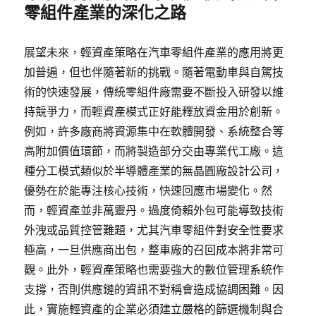
零組件產業的深化之路
展望未來，輕資產策略在汽車零組件產業的應用將更
加普遍，但也伴隨著新的挑戰。隨著電動車與自駕技
術的快速發展，傳統零組件廠需要不斷投入研發以維
持競爭力，而輕資產模式正好能釋放資金用於創新。
例如，許多廠商將資源集中在軟體開發、系統整合等
高附加價值環節，而將製造部分交由專業代工廠。這
種分工模式類似於半導體產業的無晶圓廠設計公司，
優勢在於能專注核心技術，快速回應市場變化。然
而，輕資產並非萬靈丹。過度倚賴外包可能導致技術
外洩或品質控管難題，尤其汽車零組件對安全性要求
極高，一旦供應商出包，整車廠的召回成本將非常可
觀。此外，輕資產策略也需要強大的數位管理系統作
支撐，否則供應鏈的資訊不對稱會造成協調困難。因
此，實施輕資產的企業必須建立嚴格的篩選機制與合