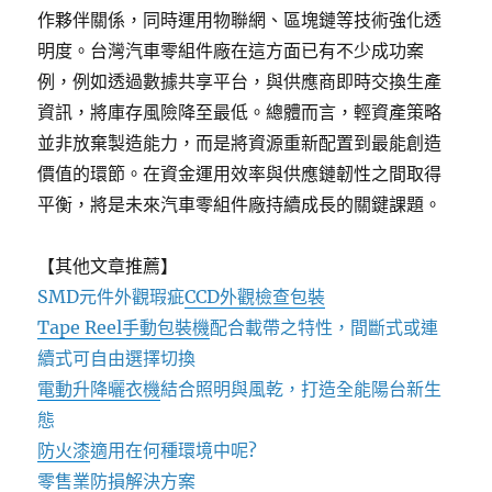
作夥伴關係，同時運用物聯網、區塊鏈等技術強化透
明度。台灣汽車零組件廠在這方面已有不少成功案
例，例如透過數據共享平台，與供應商即時交換生產
資訊，將庫存風險降至最低。總體而言，輕資產策略
並非放棄製造能力，而是將資源重新配置到最能創造
價值的環節。在資金運用效率與供應鏈韌性之間取得
平衡，將是未來汽車零組件廠持續成長的關鍵課題。
【其他文章推薦】
SMD元件外觀瑕疵
CCD外觀檢查包裝
Tape Reel手動包裝機
配合載帶之特性，間斷式或連
續式可自由選擇切換
電動升降曬衣機
結合照明與風乾，打造全能陽台新生
態
防火漆
適用在何種環境中呢?
零售業
防損解決方案