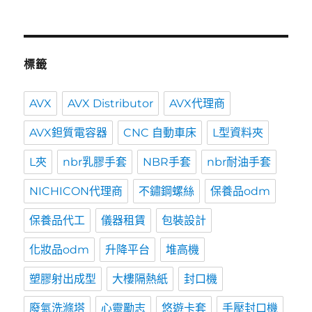
標籤
AVX
AVX Distributor
AVX代理商
AVX鉭質電容器
CNC 自動車床
L型資料夾
L夾
nbr乳膠手套
NBR手套
nbr耐油手套
NICHICON代理商
不鏽鋼螺絲
保養品odm
保養品代工
儀器租賃
包裝設計
化妝品odm
升降平台
堆高機
塑膠射出成型
大樓隔熱紙
封口機
廢氣洗滌塔
心靈勵志
悠遊卡套
手壓封口機