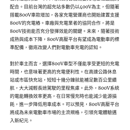
配合。目前台灣的超充站多數仍以400V為主，但隨著
搭載800V車款增加，各家充電營運商也開始建置支援
800V的充電樁。車廠與充電業者的協同合作，將是
800V技術能否充分發揮效能的關鍵。未來，隨著技術
成熟與成本下降，800V高壓平台有望成為電動車的標
準配備，徹底改變人們對電動車充電的認知。
對於車主而言，選擇800V車型不僅能享受更短的充電
時間，也意味著更高的充電便利性。在高速公路休息
站或市區快充站，短短十幾分鐘就能補足數百公里續
航，大大減輕長途駕駛的里程焦慮。此外，800V系統
的電能轉換效率更高，在日常慢充時也能減少能源損
耗，進一步降低用車成本。可以預見，800V高壓平台
將成為未來電動車市場的主流規格，引領充電體驗邁
入新紀元。