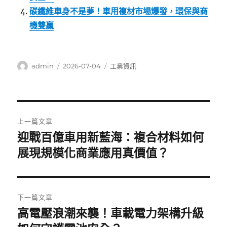
碳纖維車身不是夢！車用複材市場爆發，環保與商
機雙贏
作
發
分
admin
2026-07-04
工業資訊
者
佈
類
日
期:
文
上一篇文章
章
迎戰百億車用新藍海：複合材料如何
上
一
展現規模化商業應用真價值？
導
篇
覽
文
章:
下一篇文章
高電壓浪潮來襲！車載電力架構升級
下
一