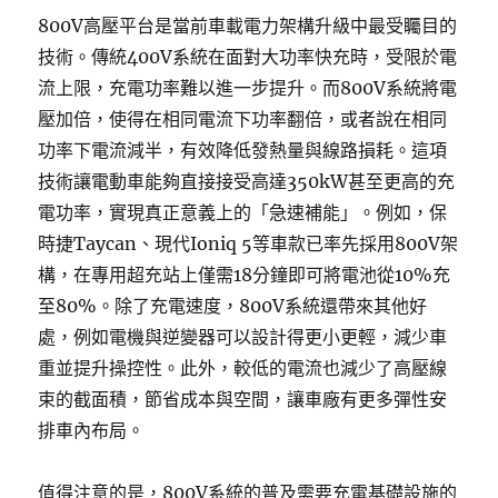
800V高壓平台是當前車載電力架構升級中最受矚目的
技術。傳統400V系統在面對大功率快充時，受限於電
流上限，充電功率難以進一步提升。而800V系統將電
壓加倍，使得在相同電流下功率翻倍，或者說在相同
功率下電流減半，有效降低發熱量與線路損耗。這項
技術讓電動車能夠直接接受高達350kW甚至更高的充
電功率，實現真正意義上的「急速補能」。例如，保
時捷Taycan、現代Ioniq 5等車款已率先採用800V架
構，在專用超充站上僅需18分鐘即可將電池從10%充
至80%。除了充電速度，800V系統還帶來其他好
處，例如電機與逆變器可以設計得更小更輕，減少車
重並提升操控性。此外，較低的電流也減少了高壓線
束的截面積，節省成本與空間，讓車廠有更多彈性安
排車內布局。
值得注意的是，800V系統的普及需要充電基礎設施的