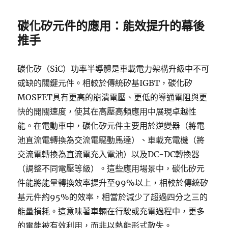
碳化矽元件的應用：能效提升的幕後
推手
碳化矽（SiC）功率半導體是車載電力架構升級中不可
或缺的關鍵元件。相較於傳統矽基IGBT，碳化矽
MOSFET具有更高的崩潰電壓、更低的導通電阻與更
快的開關速度，使其在高壓高頻應用中展現卓越性
能。在電動車中，碳化矽元件主要用於逆變器（將電
池直流電轉換為交流電驅動馬達）、車載充電機（將
交流電轉換為直流電充入電池）以及DC-DC轉換器
（調整不同電壓等級）。這些應用場景中，碳化矽元
件能將能量轉換效率提升至99%以上，相較於傳統矽
基元件約95%的效率，相當於減少了超過四分之三的
能量損耗。這意味著車輛在行駛或充電過程中，更多
的電能被有效利用，而非以熱能形式散失。