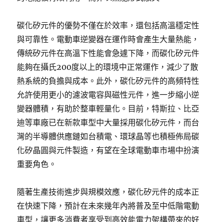
碳化矽元件的優勢不僅在於效率，還包括高溫穩定性
與可靠性。電動車逆變器在運作時會產生大量熱能，
傳統矽元件在高溫下性能會急遽下降，而碳化矽元件
能夠在攝氏200度以上的環境中正常運作，減少了散
熱系統的負擔與成本。此外，碳化矽元件的高頻特性
允許使用更小的濾波電容與磁性元件，進一步縮小逆
變器體積，有助於整車輕量化。目前，特斯拉、比亞
迪等車廠已在新款車型中大量採用碳化矽元件，而台
灣的半導體供應鏈如台積電、環球晶等也積極佈局碳
化矽晶圓與元件製造，有望在全球電動車市場中扮演
重要角色。
隨著生產技術進步與規模效應，碳化矽元件的成本正
在快速下降，預計在未來幾年內將普及至中低階電動
車型，讓更多消費者享受到高效能電力架構帶來的好