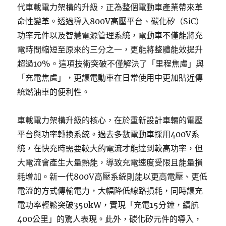
代車載電力架構的升級，正為整個電動車產業帶來革
命性變革。透過導入800V高壓平台、碳化矽（SiC）
功率元件以及智慧電源管理系統，電動車不僅能將充
電時間縮短至原來的三分之一，更能將整體能效提升
超過10%。這項技術突破不僅解決了「里程焦慮」與
「充電焦慮」，更讓電動車在日常使用中更加貼近傳
統燃油車的便利性。
車載電力架構升級的核心，在於重新設計車輛的電壓
平台與功率轉換系統。過去多數電動車採用400V系
統，在快充時需要較大的電流才能達到較高功率，但
大電流會產生大量熱能，導致充電速度受限且能量損
耗增加。新一代800V高壓系統則能以更高電壓、更低
電流的方式傳輸電力，大幅降低線路損耗，同時讓充
電功率輕鬆突破350kW，實現「充電15分鐘，續航
400公里」的驚人表現。此外，碳化矽元件的導入，