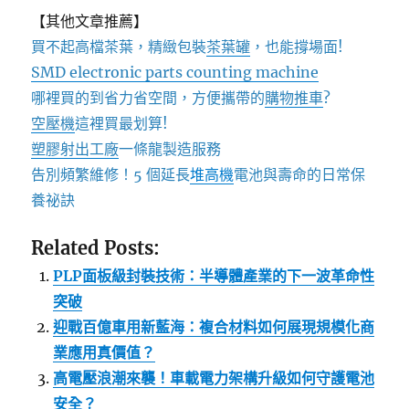
【其他文章推薦】
買不起高檔茶葉，精緻包裝
茶葉罐
，也能撐場面!
SMD electronic parts counting machine
哪裡買的到省力省空間，方便攜帶的
購物推車
?
空壓機
這裡買最划算!
塑膠射出工廠
一條龍製造服務
告別頻繁維修！5 個延長
堆高機
電池與壽命的日常保
養祕訣
Related Posts:
PLP面板級封裝技術：半導體產業的下一波革命性
突破
迎戰百億車用新藍海：複合材料如何展現規模化商
業應用真價值？
高電壓浪潮來襲！車載電力架構升級如何守護電池
安全？