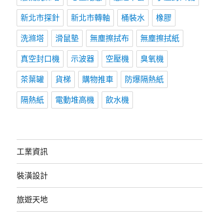
新北市探針
新北市轉軸
桶裝水
橡膠
洗滌塔
滑鼠墊
無塵擦拭布
無塵擦拭紙
真空封口機
示波器
空壓機
臭氧機
茶葉罐
貨梯
購物推車
防爆隔熱紙
隔熱紙
電動堆高機
飲水機
工業資訊
裝潢設計
旅遊天地