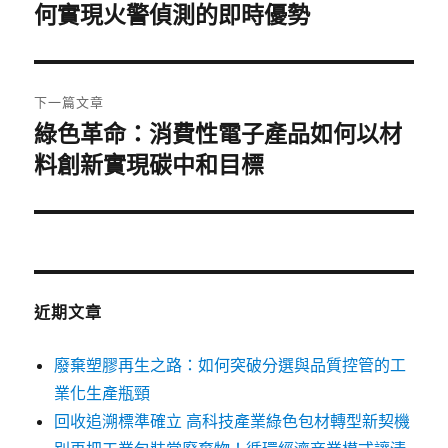
一
何實現火警偵測的即時優勢
導
篇
覽
文
章:
下一篇文章
綠色革命：消費性電子產品如何以材
下
一
料創新實現碳中和目標
篇
文
章:
近期文章
廢棄塑膠再生之路：如何突破分選與品質控管的工
業化生產瓶頸
回收追溯標準確立 高科技產業綠色包材轉型新契機