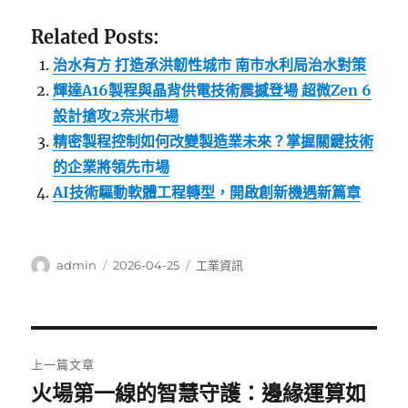
Related Posts:
治水有方 打造承洪韌性城市 南市水利局治水對策
輝達A16製程與晶背供電技術震撼登場 超微Zen 6
設計搶攻2奈米市場
精密製程控制如何改變製造業未來？掌握關鍵技術
的企業將領先市場
AI技術驅動軟體工程轉型，開啟創新機遇新篇章
作
發
分
admin
2026-04-25
工業資訊
者
佈
類
日
期:
文
上一篇文章
章
火場第一線的智慧守護：邊緣運算如
上