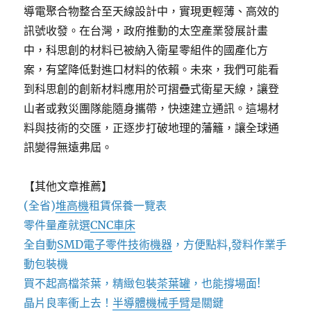
導電聚合物整合至天線設計中，實現更輕薄、高效的
訊號收發。在台灣，政府推動的太空產業發展計畫
中，科思創的材料已被納入衛星零組件的國產化方
案，有望降低對進口材料的依賴。未來，我們可能看
到科思創的創新材料應用於可摺疊式衛星天線，讓登
山者或救災團隊能隨身攜帶，快速建立通訊。這場材
料與技術的交匯，正逐步打破地理的藩籬，讓全球通
訊變得無遠弗屆。
【其他文章推薦】
(全省)
堆高機
租賃保養一覽表
零件量產就選
CNC車床
全自動
SMD電子零件技術機器
，方便點料,發料作業手
動包裝機
買不起高檔茶葉，精緻包裝
茶葉罐
，也能撐場面!
晶片良率衝上去！
半導體機械手臂
是關鍵