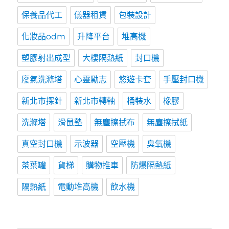
保養品代工
儀器租賃
包裝設計
化妝品odm
升降平台
堆高機
塑膠射出成型
大樓隔熱紙
封口機
廢氣洗滌塔
心靈勵志
悠遊卡套
手壓封口機
新北市探針
新北市轉軸
桶裝水
橡膠
洗滌塔
滑鼠墊
無塵擦拭布
無塵擦拭紙
真空封口機
示波器
空壓機
臭氧機
茶葉罐
貨梯
購物推車
防爆隔熱紙
隔熱紙
電動堆高機
飲水機