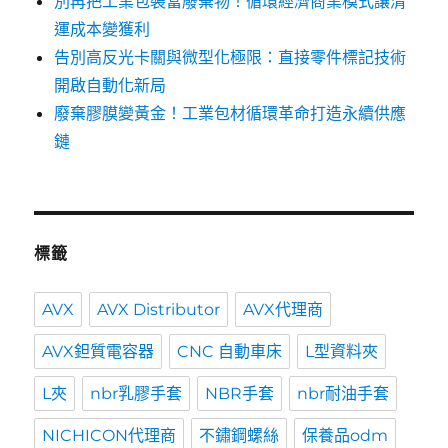
別再把工業包裝當廢棄物！循環經濟商業模式讓清
運成本變獲利
告別高反光卡關與微型化極限：直接零件標記技術
開啟自動化新局
廢棄膠膜變黃金！工業包材循環革命打造永續供應
鏈
標籤
AVX
AVX Distributor
AVX代理商
AVX鉭質電容器
CNC 自動車床
L型資料夾
L夾
nbr乳膠手套
NBR手套
nbr耐油手套
NICHICON代理商
不鏽鋼螺絲
保養品odm