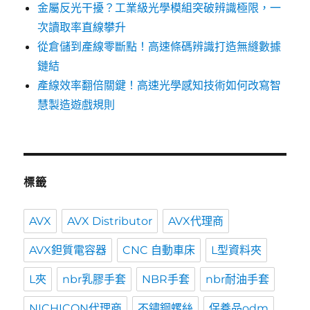
金屬反光干擾？工業級光學模組突破辨識極限，一
次讀取率直線攀升
從倉儲到產線零斷點！高速條碼辨識打造無縫數據
鏈結
產線效率翻倍關鍵！高速光學感知技術如何改寫智
慧製造遊戲規則
標籤
AVX
AVX Distributor
AVX代理商
AVX鉭質電容器
CNC 自動車床
L型資料夾
L夾
nbr乳膠手套
NBR手套
nbr耐油手套
NICHICON代理商
不鏽鋼螺絲
保養品odm