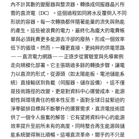
內不計其數的變壓器與整流器，轉換成伺服器晶片所
需的直流電（DC）。這個過程如同將水反覆倒入不同
形狀的容器，每一次轉換都伴隨著能量的流失與熱能
的產生。這些被浪費的電力，最終化為龐大的電費帳
單與必須耗費更多能源去冷卻的廢熱，形成一個效率
低下的循環。然而，一種更直接、更純粹的供電思路
——直流電力網路——正逐步從實驗室與先導案例
走向規模化部署。它主張跳過多餘的轉換步驟，讓電
力以直流的形式，從源頭（如太陽能板、電池儲能系
統）直接輸送到負載（伺服器、儲存設備）。這不僅
是技術路徑的改變，更是對資料中心運營成本、能源
韌性與環境責任的根本性反思。面對全球日益緊迫的
淨零碳排目標與不斷攀升的運算需求，直流電技術提
供了一個令人振奮的解答：它有望將資料中心的能源
效率提升至前所未有的高度，同時整合再生能源與儲
能系統變得無比順暢。這場直流革命，關乎的不只是