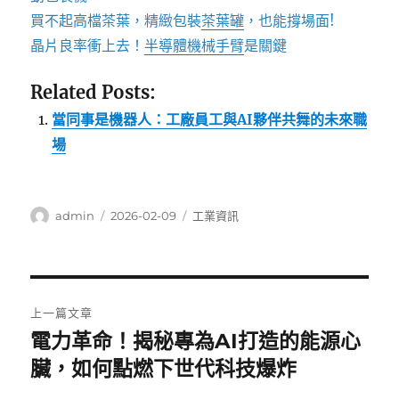
買不起高檔茶葉，精緻包裝
茶葉罐
，也能撐場面!
晶片良率衝上去！
半導體機械手臂
是關鍵
Related Posts:
當同事是機器人：工廠員工與AI夥伴共舞的未來職
場
作
發
分
admin
2026-02-09
工業資訊
者
佈
類
日
期:
文
上一篇文章
章
電力革命！揭秘專為AI打造的能源心
上
一
臟，如何點燃下世代科技爆炸
導
篇