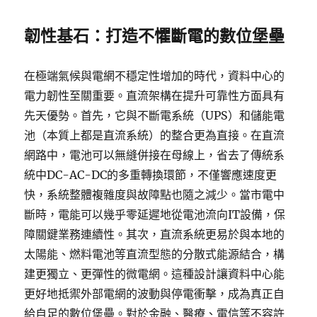
韌性基石：打造不懼斷電的數位堡壘
在極端氣候與電網不穩定性增加的時代，資料中心的
電力韌性至關重要。直流架構在提升可靠性方面具有
先天優勢。首先，它與不斷電系統（UPS）和儲能電
池（本質上都是直流系統）的整合更為直接。在直流
網路中，電池可以無縫併接在母線上，省去了傳統系
統中DC-AC-DC的多重轉換環節，不僅響應速度更
快，系統整體複雜度與故障點也隨之減少。當市電中
斷時，電能可以幾乎零延遲地從電池流向IT設備，保
障關鍵業務連續性。其次，直流系統更易於與本地的
太陽能、燃料電池等直流型態的分散式能源結合，構
建更獨立、更彈性的微電網。這種設計讓資料中心能
更好地抵禦外部電網的波動與停電衝擊，成為真正自
給自足的數位堡壘。對於金融、醫療、電信等不容許