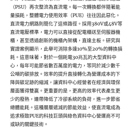
（PSU）再次整流為直流電。每一次轉換都伴隨著能
量損耗，整體電力使用效率（PUE）往往因此惡化。
直流電力網路則簡化了這條路徑。採用380V或48V等
直流電壓標準，電力可以直接從配電櫃送至伺服器機
櫃，甚至透過創新的機櫃內架構，直達主板。研究與
實證案例顯示，此舉可消除多達10%至20%的轉換損
耗。這意味著，對於一個耗電30兆瓦的大型資料中
心，每年可能節省數百萬度的電力，等同於減少數千
公噸的碳排放。效率的提升直接轉化為營運成本的下
降與碳足跡的縮減，讓資料中心經營者在經濟與環保
層面獲得雙贏。更重要的是，更高的效率代表產生更
少的廢熱，連帶降低了冷卻系統的負荷，進一步節省
總體能耗。這種層層遞減的節能效益，使直流電成為
追求極致PUE的科技巨頭與綠色資料中心營運商不可
或缺的關鍵技術。