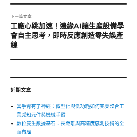
覽
文
章:
下一篇文章
工廠心跳加速！邊緣AI讓生產設備學
下
一
會自主思考，即時反應創造零失誤產
篇
線
文
章:
近期文章
當手臂有了神經：微型化與低功耗如何完美整合工
業感知元件與機械手臂
數位雙生數據基石：長距離與高精度感測技術的全
面布局