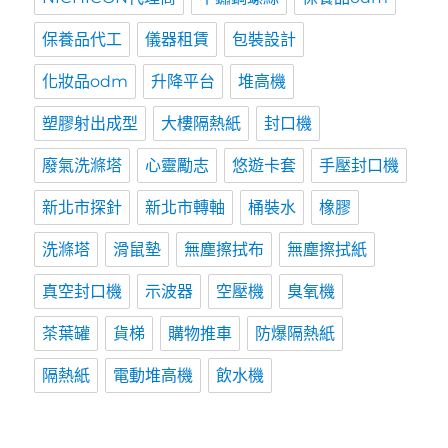
保養品代工
儀器租賃
包裝設計
化妝品odm
升降平台
堆高機
塑膠射出成型
大樓隔熱紙
封口機
廢氣洗滌塔
心靈勵志
悠遊卡套
手壓封口機
新北市探針
新北市轉軸
桶裝水
橡膠
洗滌塔
滑鼠墊
無塵擦拭布
無塵擦拭紙
真空封口機
示波器
空壓機
臭氧機
茶葉罐
貨梯
購物推車
防爆隔熱紙
隔熱紙
電動堆高機
飲水機