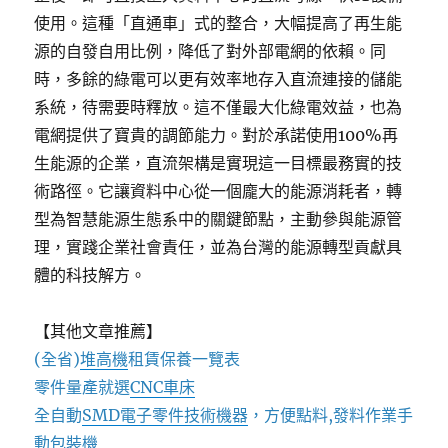
使用。這種「直通車」式的整合，大幅提高了再生能
源的自發自用比例，降低了對外部電網的依賴。同
時，多餘的綠電可以更有效率地存入直流連接的儲能
系統，待需要時釋放。這不僅最大化綠電效益，也為
電網提供了寶貴的調節能力。對於承諾使用100%再
生能源的企業，直流架構是實現這一目標最務實的技
術路徑。它讓資料中心從一個龐大的能源消耗者，轉
型為智慧能源生態系中的關鍵節點，主動參與能源管
理，實踐企業社會責任，並為台灣的能源轉型貢獻具
體的科技解方。
【其他文章推薦】
(全省)
堆高機
租賃保養一覽表
零件量產就選
CNC車床
全自動
SMD電子零件技術機器
，方便點料,發料作業手
動包裝機