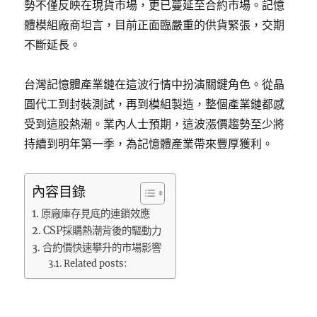
勢不僅反映在現貨市場，更已蔓延至合約市場。記憶
體模組廠商坦言，目前正面臨嚴重的供貨緊張，交期
不斷延長。
台灣記憶體產業鏈在這波行情中扮演關鍵角色。從晶
圓代工到封裝測試，再到模組製造，整個產業鏈都感
受到這股熱潮。業內人士預期，這波漲價趨勢至少將
持續到明年第一季，為記憶體產業帶來豐厚獲利。
內容目錄
原廠庫存見底的連鎖效應
CSP採購熱潮背後的驅動力
合約價快速攀升的市場影響
Related posts: