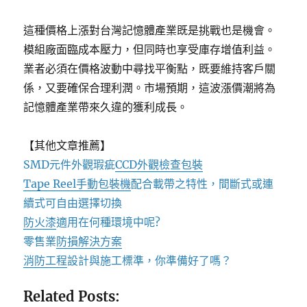
這種價格上漲對台灣記憶體產業既是挑戰也是機會。
模組廠面臨成本壓力，但同時也享受庫存增值利益。
業者必須在價格波動中尋找平衡點，既要維持客戶關
係，又要確保合理利潤。市場預期，這波漲價潮將為
記憶體產業帶來久違的獲利成長。
【其他文章推薦】
SMD元件外觀瑕疵
CCD外觀檢查包裝
Tape Reel手動包裝機
配合載帶之特性，間斷式或連
續式可自由選擇切換
防火漆
適用在何種環境中呢?
零售業
防損解決方案
消防工程
設計與施工標準，你準備好了嗎？
Related Posts: