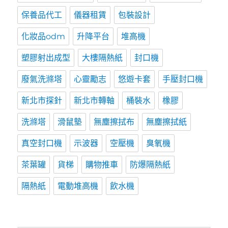
保養品代工
儀器租賃
包裝設計
化妝品odm
升降平台
堆高機
塑膠射出成型
大樓隔熱紙
封口機
廢氣洗滌塔
心靈勵志
悠遊卡套
手壓封口機
新北市探針
新北市轉軸
桶裝水
橡膠
洗滌塔
滑鼠墊
無塵擦拭布
無塵擦拭紙
真空封口機
示波器
空壓機
臭氧機
茶葉罐
貨梯
購物推車
防爆隔熱紙
隔熱紙
電動堆高機
飲水機