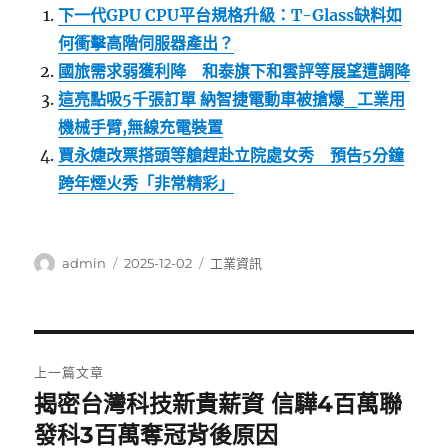
下一代GPU CPU平台規格升級：T-Glass缺料如
何衝擊高階伺服器產出？
國旅需求弱獲利降 和泰旗下和雲評等展望遭調降
這亮點吸5千張訂單 納智捷電動車被搶爆_工業用
機械手臂,無線充電裝置
賈永婕改票搭頭等艙趕赴立院處女秀 預告5分鐘
跨年煙火秀「非常精彩」
作
發
分
admin
2025-12-02
工業資訊
者
佈
類
日
期:
文
上一篇文章
章
揭密台灣科技新貴薪資 信驊4百萬聯
上
一
發科3百萬奪冠背後原因
導