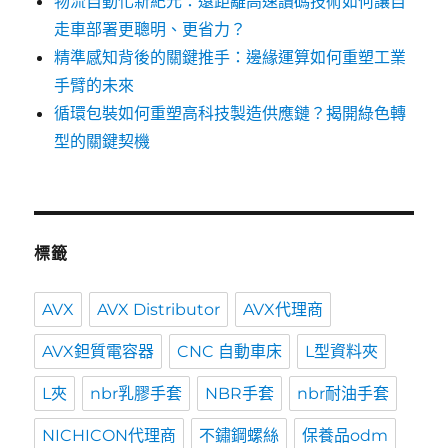
物流自動化新紀元：遠距離高速讀碼技術如何讓自
走車部署更聰明、更省力？
精準感知背後的關鍵推手：邊緣運算如何重塑工業
手臂的未來
循環包裝如何重塑高科技製造供應鏈？揭開綠色轉
型的關鍵契機
標籤
AVX
AVX Distributor
AVX代理商
AVX鉭質電容器
CNC 自動車床
L型資料夾
L夾
nbr乳膠手套
NBR手套
nbr耐油手套
NICHICON代理商
不鏽鋼螺絲
保養品odm