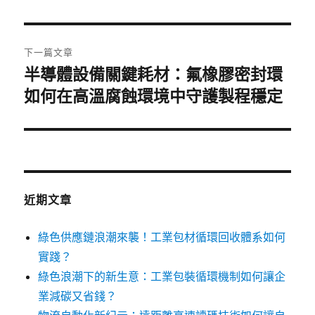
篇
覽
文
章:
下一篇文章
半導體設備關鍵耗材：氟橡膠密封環
下
一
如何在高溫腐蝕環境中守護製程穩定
篇
文
章:
近期文章
綠色供應鏈浪潮來襲！工業包材循環回收體系如何
實踐？
綠色浪潮下的新生意：工業包裝循環機制如何讓企
業減碳又省錢？