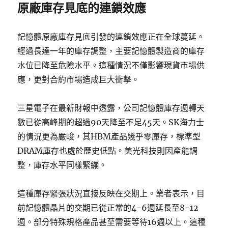
原廠庫存見底的連鎖效應
記憶體原廠庫存見底引發的連鎖效應正在全球蔓延。
經過長達一年的庫存調整，主要記憶體製造商的庫存
水位已降至危險水平。這種情況不僅影響現貨市場供
應，更對合約市場造成巨大衝擊。
三星電子在最新財報中透露，公司記憶體庫存週轉天
數已從高峰期的超過90天降至不足45天。SK海力士
的情況更為嚴峻，其HBM產品幾乎零庫存，標準型
DRAM庫存也處於歷史低點。美光科技則因產能調
整，庫存水平同樣緊繃。
這種庫存緊張狀況直接反映在交期上。業者表示，目
前記憶體晶片的交期已從正常的4-6週延長至8-12
週。部分特殊規格產品甚至需要等待16週以上。這種