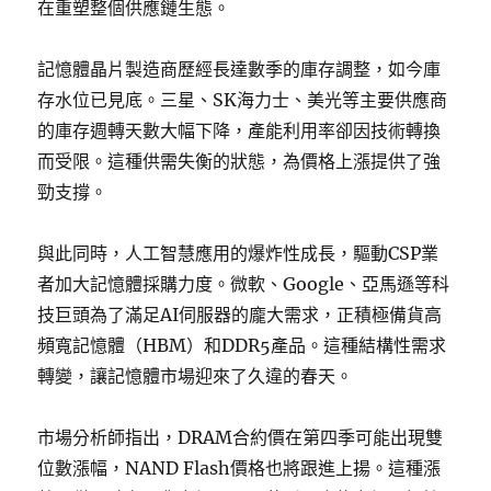
在重塑整個供應鏈生態。
記憶體晶片製造商歷經長達數季的庫存調整，如今庫
存水位已見底。三星、SK海力士、美光等主要供應商
的庫存週轉天數大幅下降，產能利用率卻因技術轉換
而受限。這種供需失衡的狀態，為價格上漲提供了強
勁支撐。
與此同時，人工智慧應用的爆炸性成長，驅動CSP業
者加大記憶體採購力度。微軟、Google、亞馬遜等科
技巨頭為了滿足AI伺服器的龐大需求，正積極備貨高
頻寬記憶體（HBM）和DDR5產品。這種結構性需求
轉變，讓記憶體市場迎來了久違的春天。
市場分析師指出，DRAM合約價在第四季可能出現雙
位數漲幅，NAND Flash價格也將跟進上揚。這種漲