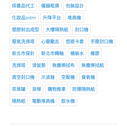
保養品代工
儀器租賃
包裝設計
化妝品odm
升降平台
堆高機
塑膠射出成型
大樓隔熱紙
封口機
廢氣洗滌塔
心靈勵志
悠遊卡套
手壓封口機
新北市探針
新北市轉軸
桶裝水
橡膠
洗滌塔
滑鼠墊
無塵擦拭布
無塵擦拭紙
真空封口機
示波器
空壓機
臭氧機
茶葉罐
貨梯
購物推車
防爆隔熱紙
隔熱紙
電動堆高機
飲水機