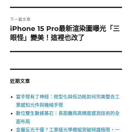
篇
覽
文
章:
下一篇文章
iPhone 15 Pro最新渲染圖曝光「三
下
一
眼怪」變美！這裡也改了
篇
文
章:
近期文章
當手臂有了神經：微型化與低功耗如何完美整合工
業感知元件與機械手臂
數位雙生數據基石：長距離與高精度感測技術的全
面布局
金屬反光干擾？工業級光學模組突破辨識極限，一