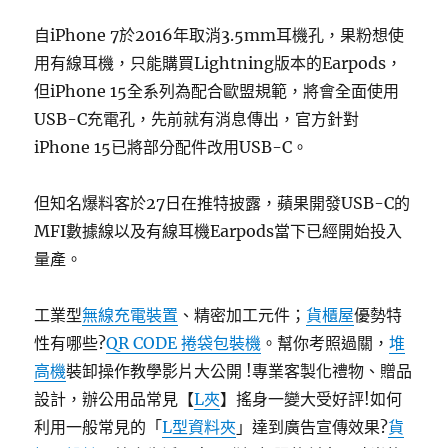
自iPhone 7於2016年取消3.5mm耳機孔，果粉想使
用有線耳機，只能購買Lightning版本的Earpods，
但iPhone 15全系列為配合歐盟規範，將會全面使用
USB-C充電孔，先前就有消息傳出，官方針對
iPhone 15已將部分配件改用USB-C。
但知名爆料客於27日在推特披露，蘋果開發USB-C的
MFI數據線以及有線耳機Earpods當下已經開始投入
量產。
工業型
無線充電裝置
、精密加工元件；
貨櫃屋
優勢特
性有哪些?
QR CODE 捲袋包裝機
。幫你考照過關，
堆
高機
裝卸操作教學影片大公開 !專業客製化禮物、贈品
設計，辦公用品常見【
L夾
】搖身一變大受好評!如何
利用一般常見的「
L型資料夾
」達到廣告宣傳效果?
貨