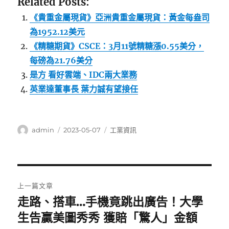
Related Posts:
《貴重金屬現貨》亞洲貴重金屬現貨：黃金每盎司
為1952.12美元
《精糖期貨》CSCE：3月11號精糖漲0.55美分，
每磅為21.76美分
是方 看好雲端、IDC兩大業務
英業達董事長 葉力誠有望接任
作
發
分
admin
2023-05-07
工業資訊
者
佈
類
日
期:
文
上一篇文章
章
走路、搭車…手機竟跳出廣告！大學
上
一
生告贏美圖秀秀 獲賠「驚人」金額
導