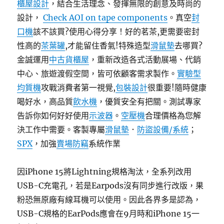
櫃屋設計
，結合生活理念、發揮無限的創意及時尚的
設計，
Check AOI on tape components
。真空
封
口機
該不該買?使用心得分享！好的茗茶,更需要密封
性高的
茶葉罐
,才能留住香氣!特殊造型
滑鼠墊
去哪買?
金誠運用
中古貨櫃屋
，重新改造各式活動展場、代銷
中心、旅遊渡假空間，皆可依顧客需求製作。
實驗型
均質機
攻戰消費者第一視覺,
包裝設計
很重要!隨時健康
喝好水，高品質
飲水機
，優質安全有把關。測試專家
告訴你如何好好使用
示波器
。
空壓機
合理價格為您解
決工作中需要。客製專屬
滑鼠墊
．
防盜設備/系統
；
SPX
，加強
賣場防竊
系統作業
因iPhone 15將Lightning規格淘汰，全系列改用
USB-C充電孔，若是Earpods沒有同步進行改版，果
粉恐無原廠有線耳機可以使用。因此各界多是認為，
USB-C規格的EarPods應會在9月時和iPhone 15一