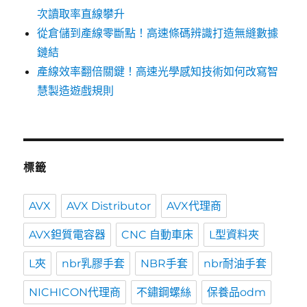
次讀取率直線攀升
從倉儲到產線零斷點！高速條碼辨識打造無縫數據
鏈結
產線效率翻倍關鍵！高速光學感知技術如何改寫智
慧製造遊戲規則
標籤
AVX
AVX Distributor
AVX代理商
AVX鉭質電容器
CNC 自動車床
L型資料夾
L夾
nbr乳膠手套
NBR手套
nbr耐油手套
NICHICON代理商
不鏽鋼螺絲
保養品odm