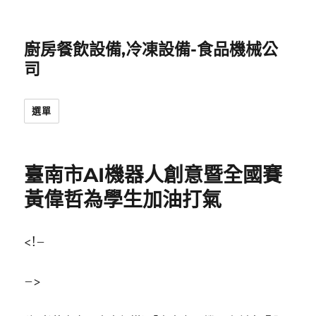
廚房餐飲設備,冷凍設備-食品機械公
司
選單
臺南市AI機器人創意暨全國賽
黃偉哲為學生加油打氣
<!–
–>