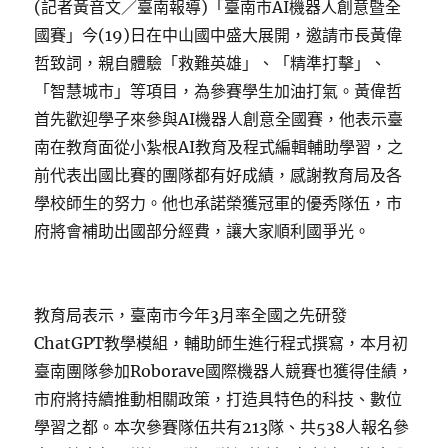
(記者黃音文／臺南報導)「臺南市AI機器人創意暨全
國賽」今(19)日在中山國中盛大展開，邀請市長黃偉
哲致詞，親自體驗「救難英雄」、「精準打擊」、
「智慧城市」等項目，為參賽學生加油打氣。黃偉哲
首先歡迎學子來參與AI機器人創意全國賽，他表示臺
南在教育面從小紮根AI教育及程式編輯輔助學習，之
前代表出國比賽的團隊都有好成績，感謝教育局及各
學校師生的努力。他也承諾榮獲冠軍的優秀隊伍，市
府將會補助出國部分經費，讓大家順利國爭光。
教育局表示，臺南市今年3月率全國之先研發
ChatGPT教學模組，輔助師生進行程式撰寫，本月初
臺南團隊參加Roborave國際機器人競賽也獲得佳績，
市府將持續推動相關政策，打造具特色的科技、數位
學習之都。本次參賽隊伍共有213隊、共538人報名參