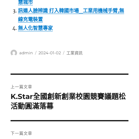
慧城市
訊連人臉辨識 打入韓國市場_工業用機械手臂,無
線充電裝置
無人化智慧專家
作
發
分
admin
2024-01-02
工業資訊
者
佈
類
日
期:
文
上一篇文章
章
K.Star全國創新創業校園競賽議題松
上
一
活動圓滿落幕
導
篇
覽
文
章:
下一篇文章