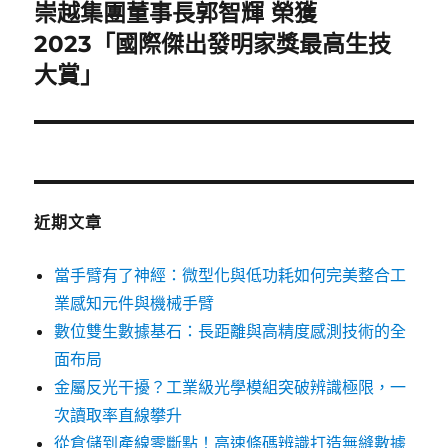
崇越集團董事長郭智輝 榮獲
下
一
2023「國際傑出發明家獎最高生技
篇
大賞」
文
章:
近期文章
當手臂有了神經：微型化與低功耗如何完美整合工
業感知元件與機械手臂
數位雙生數據基石：長距離與高精度感測技術的全
面布局
金屬反光干擾？工業級光學模組突破辨識極限，一
次讀取率直線攀升
從倉儲到產線零斷點！高速條碼辨識打造無縫數據