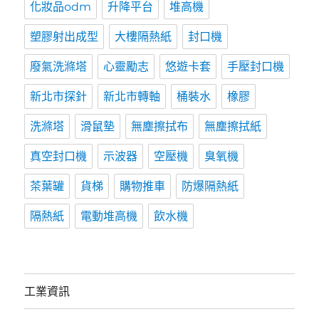
化妝品odm
升降平台
堆高機
塑膠射出成型
大樓隔熱紙
封口機
廢氣洗滌塔
心靈勵志
悠遊卡套
手壓封口機
新北市探針
新北市轉軸
桶裝水
橡膠
洗滌塔
滑鼠墊
無塵擦拭布
無塵擦拭紙
真空封口機
示波器
空壓機
臭氧機
茶葉罐
貨梯
購物推車
防爆隔熱紙
隔熱紙
電動堆高機
飲水機
工業資訊