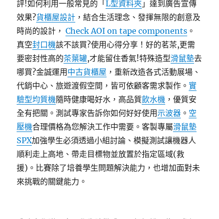
評!如何利用一般常見的「
L型資料夾
」達到廣告宣傳
效果?
貨櫃屋設計
，結合生活理念、發揮無限的創意及
時尚的設計，
Check AOI on tape components
。
真空
封口機
該不該買?使用心得分享！好的茗茶,更需
要密封性高的
茶葉罐
,才能留住香氣!特殊造型
滑鼠墊
去
哪買?金誠運用
中古貨櫃屋
，重新改造各式活動展場、
代銷中心、旅遊渡假空間，皆可依顧客需求製作。
實
驗型均質機
隨時健康喝好水，高品質
飲水機
，優質安
全有把關。測試專家告訴你如何好好使用
示波器
。
空
壓機
合理價格為您解決工作中需要。客製專屬
滑鼠墊
SPX
加強學生必須透過小組討論、模擬測試讓機器人
順利走上高地、帶走目標物並放置於指定區域(救
援)。比賽除了培養學生問題解決能力，也增加面對未
來挑戰的關鍵能力。