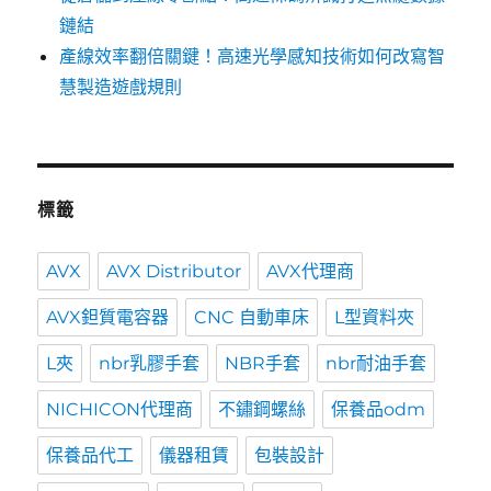
鏈結
產線效率翻倍關鍵！高速光學感知技術如何改寫智
慧製造遊戲規則
標籤
AVX
AVX Distributor
AVX代理商
AVX鉭質電容器
CNC 自動車床
L型資料夾
L夾
nbr乳膠手套
NBR手套
nbr耐油手套
NICHICON代理商
不鏽鋼螺絲
保養品odm
保養品代工
儀器租賃
包裝設計