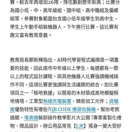
賽，較去年再增加26隊，隊伍數創歷年新高；比賽分
為國小低、中、高年級組、國中組、高中職組及偏鄉
組等，參賽對象範圍包含國小低年級學生到高中生，
學生上午動手組裝機器人，下午進行比賽，這比賽有
趣又富有教育意義。
教育局長鄭新輝指出，AI時代學習程式編撰是一項重
要的技能，因此南市中年級以上學生，每週都有一節
以上的程式設計課程，與其他機器人比賽強調機械操
作不同，這項比賽更強調與生活議題的結合，如比賽
項目之一「極地救援」以簡易的木材築成高地模擬極
地情境，工業型
無線充電裝置
、精密加工元件；
貨櫃
屋
優勢特性有哪些?
QR CODE 捲袋包裝機
。幫你考照
過關，
堆高機
裝卸操作教學影片大公開 !專業客製化禮
物、贈品設計，辦公用品常見【
L夾
】搖身一變大受好