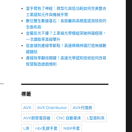
當手臂有了神經：微型化與低功耗如何完美整合
工業感知元件與機械手臂
數位雙生數據基石：長距離與高精度感測技術的
全面布局
金屬反光干擾？工業級光學模組突破辨識極限，
一次讀取率直線攀升
從倉儲到產線零斷點！高速條碼辨識打造無縫數
據鏈結
產線效率翻倍關鍵！高速光學感知技術如何改寫
智慧製造遊戲規則
標籤
AVX
AVX Distributor
AVX代理商
AVX鉭質電容器
CNC 自動車床
L型資料夾
L夾
nbr乳膠手套
NBR手套