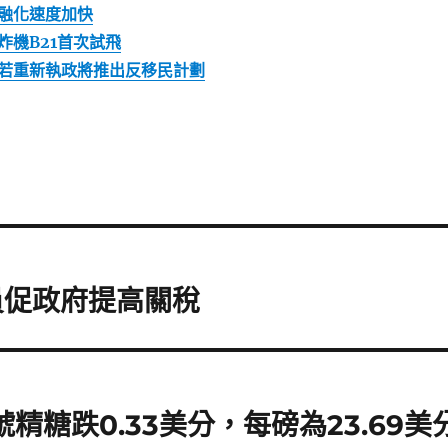
融化速度加快
炸機B21首次試飛
若重新執政將推出反移民計劃
員促政府提高關稅
號精糖跌0.33美分，每磅為23.69美