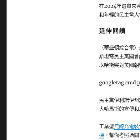
在2024年選舉
和年輕的民主黨人
延伸閱讀
（華盛頓綜合電）
斯坦裔民主黨國會
以哈衝突對美國朝
googletag.cmd.p
民主黨伊利諾伊州
大哈馬斯的宣傳和
工業型
無線充電裝
機
。幫你考照過關