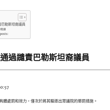
責巴勒斯坦裔議員
伸閱讀
posts:
院通過譴責巴勒斯坦裔議員
00:57
具體處罰和效力，僅次於將其驅逐出眾議院的懲罰措施。