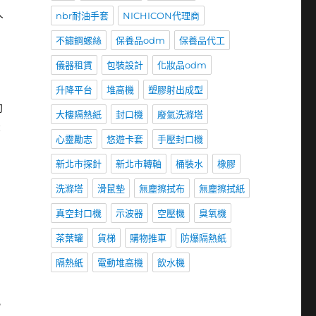
人
nbr耐油手套
NICHICON代理商
不鏽鋼螺絲
保養品odm
保養品代工
儀器租賃
包裝設計
化妝品odm
升降平台
堆高機
塑膠射出成型
勒
大樓隔熱紙
封口機
廢氣洗滌塔
示
心靈勵志
悠遊卡套
手壓封口機
新北市探針
新北市轉軸
桶裝水
橡膠
洗滌塔
滑鼠墊
無塵擦拭布
無塵擦拭紙
真空封口機
示波器
空壓機
臭氧機
茶葉罐
貨梯
購物推車
防爆隔熱紙
隔熱紙
電動堆高機
飲水機
，