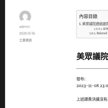
內容目錄
美眾議院通過譴
作
admin
延
者
發
2023-12-16
Related 
佈
分
工業資訊
日
類
期:
美眾議
發布:
2023-11-08 23:
上述譴責決議沒有