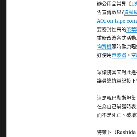
辦公用品常見【
L
告宣傳效果?
貨櫃
AOI on tape co
要密封性高的
茶葉
重新改造各式活動
均質機
隨時健康喝
好使用
示波器
。
空
眾議院當天對此進
議員違抗黨紀投下
這是親巴勒斯坦集
在為自己辯護時表
而不是死亡、破壞
特萊卜（Rashi