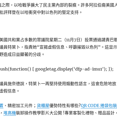
來臨之際，以哈戰爭擴大了民主黨內部的裂痕。許多阿拉伯裔美國
批評拜登在以哈衝突中對以色列的堅定支持。
美國共和黨占多數的眾議院星期二（11月7日）投票通過譴責巴
議員特萊卜，指責她“宣揚虛假信息、呼籲摧毀以色列”。這显
野造成日益顯著的分歧。
ush(function() { googletag.display(‘dfp-ad-imu1’); });
議員施奈德說，特萊卜一再堅持使用煽動性語言，這會危險地放
虛假信息。
置
、精密加工元件；
貨櫃屋
優勢特性有哪些?
QR CODE 捲袋包裝
，
堆高機
裝卸操作教學影片大公開 !專業客製化禮物、贈品設計