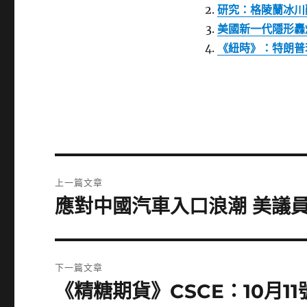
研究：格陵蘭冰川
美國新一代隱形轟
《紐時》：特朗普
文
上一篇文章
章
應對中國汽車入口浪潮 美議
上
一
導
篇
覽
文
下一篇文章
章:
《精糖期貨》CSCE：10月11
下