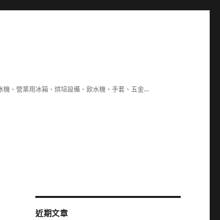
冰機、營業用冰箱、烘培設備、飲水機、手套、五金…
近期文章