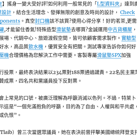
夾
】搖身一變大受好評!如何利用一般常見的「
L型資料夾
」達到
屋設計
，結合生活理念、發揮無限的創意及時尚的設計，
Check
mponents
。真空
封口機
該不該買?使用心得分享！好的茗茶,更需
罐
,才能留住香氣!特殊造型
滑鼠墊
去哪買?金誠運用
中古貨櫃屋
，
展場、代銷中心、旅遊渡假空間，皆可依顧客需求製作。
實驗型
好水，高品質
飲水機
，優質安全有把關。測試專家告訴你如何好
壓機
合理價格為您解決工作中需要。客製專屬
滑鼠墊
SPX
加強
行投票，最終表決結果以234票對188票通過譴責。22名民主黨
贊成票，四名共和黨議員投下反對票。
會上常見的口號，被廣泛理解為呼籲消滅以色列。不過，特萊卜
示這是“一個充滿抱負的呼籲，目的為了自由、人權與和平共處
或仇恨”。
da Tlaib）曾三次當選眾議員，她在表決前曾抨擊美國總統拜登支