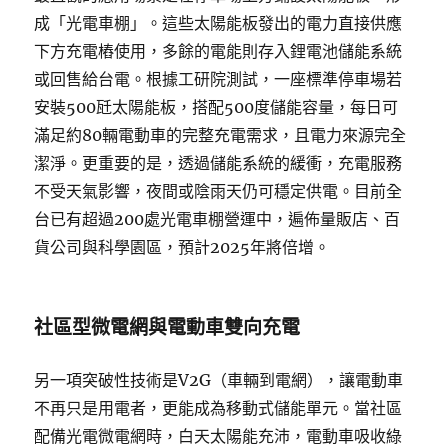
成「光電車棚」。這些太陽能板發出的電力直接供應
下方充電樁使用，多餘的電能則存入鋰電池儲能系統
或回售給台電。根據工研院測試，一座標準停車場若
安裝500瓩太陽能板，搭配500度儲能容量，每日可
滿足約80輛電動車的完整充電需求，且電力來源完全
潔淨。更重要的是，透過儲能系統的緩衝，充電服務
不受天氣影響，夜間或陰雨天仍可穩定供電。目前全
台已有超過200處光電車棚營運中，遍佈量販店、百
貨公司與科學園區，預計2025年將倍增。
社區型微電網與電動車雙向充電
另一項突破性技術是V2G（車輛到電網），讓電動車
不再只是用電者，更能成為移動式儲能單元。當社區
配備光電微電網時，白天太陽能充沛，電動車吸收綠