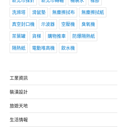
新北市探針
新北市轉軸
桶裝水
橡膠
洗滌塔
滑鼠墊
無塵擦拭布
無塵擦拭紙
真空封口機
示波器
空壓機
臭氧機
茶葉罐
貨梯
購物推車
防爆隔熱紙
隔熱紙
電動堆高機
飲水機
工業資訊
裝潢設計
旅遊天地
生活情報