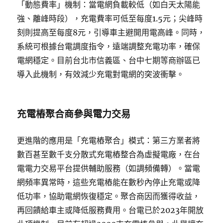
「動態費率」機制：當電網負載較低（如白天太陽能
強、離峰時段），充電費率可低至每度1.5元；尖峰時
刻則提高至每度8元，引導車主避開用電高峰。同時，
系統可根據台電調度指令，遠端調整充電功率，確保
電網穩定。目前台北市信義區、台中七期等商辦區已
導入此機制，有效減少充電對電網的突波衝擊。
充電樁聚合商參與電力交易
更進階的應用是「充電樁聚合」模式：第三方業者將
數百甚至數千支分散式充電樁整合為虛擬電廠，在台
電電力交易平台提供輔助服務（如調頻備轉）。當電
網頻率異常時，這些充電樁能在數秒內停止充電或降
低功率，協助電網恢復穩定。聚合商因而獲得收益，
再回饋給車主或降低服務費用。台電已於2023年開放