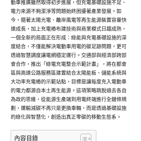
動車推廣雖然取得初步進展，但充電基礎設施不足、
電力來源不夠潔淨等問題始終困擾著產業發展。如
今，隨著太陽光電、離岸風電等再生能源裝置容量快
速成長，加上充電樁布建技術與商業模式日趨成熟，
一個全新的局面正在形成：綠能與充電基礎設施的深
度結合，不僅能解決電動車用電的碳足跡問題，更可
透過智慧調度讓電網穩定運行。交通部與經濟部跨部
會合作，推出「綠電充電整合示範計畫」，將在都會
區與高速公路服務區建置結合太陽能板、儲能系統與
大功率充電樁的示範站點，目標是讓每度充入電動車
的電力都源自本土再生能源。這項策略跳脫過去各自
為政的思維，從能源生產端到用電終端進行全鏈條規
劃，運輸減碳不再只是更換車輛，而是透過基礎設施
的綠化與智慧化，創造出真正零碳的移動生態系。
內容目錄