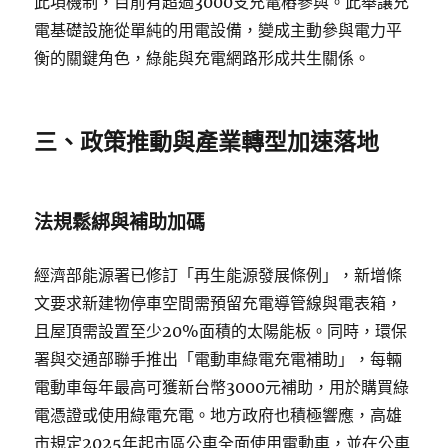
此項機制，目前有超過3000支充電樁參與。此舉讓充
電基礎設施從單純的用電設備，變成主動參與電力平
衡的關鍵角色，綠能與充電網路形成共生關係。
三、政策推動與產業轉型加速落地
法規鬆綁與補助加碼
經濟部能源署已修訂「再生能源發展條例」，新增條
文要求新建物停車空間需預留充電導管線與電表箱，
且屋頂需設置至少20%面積的太陽能板。同時，環保
署與交通部聯手推出「電動車綠電充電補助」，每輛
電動車每年最高可獲新台幣3000元補助，用於購買綠
電憑證或使用綠電充電。地方政府也積極響應，高雄
市規定2025年起市區公車全面使用電動車，並在公車