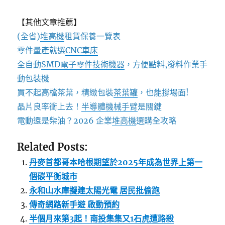
【其他文章推薦】
(全省)
堆高機
租賃保養一覽表
零件量產就選
CNC車床
全自動
SMD電子零件技術機器
，方便點料,發料作業手
動包裝機
買不起高檔茶葉，精緻包裝
茶葉罐
，也能撐場面!
晶片良率衝上去！
半導體機械手臂
是關鍵
電動還是柴油？2026 企業
堆高機
選購全攻略
Related Posts:
丹麥首都哥本哈根期望於2025年成為世界上第一
個碳平衡城市
永和山水庫擬建太陽光電 居民批偷跑
傳奇網路新手遊 啟動預約
半個月來第3起！南投集集又1石虎遭路殺