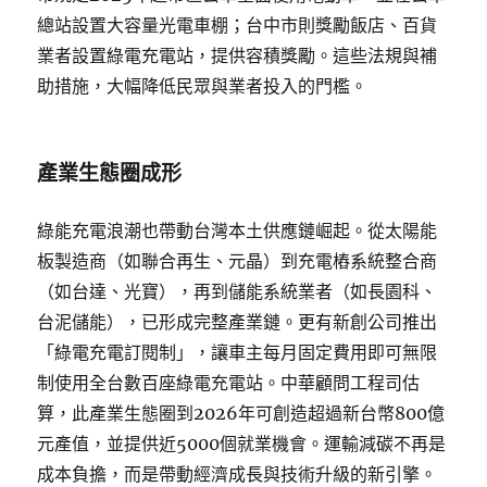
總站設置大容量光電車棚；台中市則獎勵飯店、百貨
業者設置綠電充電站，提供容積獎勵。這些法規與補
助措施，大幅降低民眾與業者投入的門檻。
產業生態圈成形
綠能充電浪潮也帶動台灣本土供應鏈崛起。從太陽能
板製造商（如聯合再生、元晶）到充電樁系統整合商
（如台達、光寶），再到儲能系統業者（如長園科、
台泥儲能），已形成完整產業鏈。更有新創公司推出
「綠電充電訂閱制」，讓車主每月固定費用即可無限
制使用全台數百座綠電充電站。中華顧問工程司估
算，此產業生態圈到2026年可創造超過新台幣800億
元產值，並提供近5000個就業機會。運輸減碳不再是
成本負擔，而是帶動經濟成長與技術升級的新引擎。