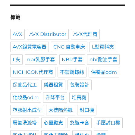
標籤
AVX
AVX Distributor
AVX代理商
AVX鉭質電容器
CNC 自動車床
L型資料夾
L夾
nbr乳膠手套
NBR手套
nbr耐油手套
NICHICON代理商
不鏽鋼螺絲
保養品odm
保養品代工
儀器租賃
包裝設計
化妝品odm
升降平台
堆高機
塑膠射出成型
大樓隔熱紙
封口機
廢氣洗滌塔
心靈勵志
悠遊卡套
手壓封口機