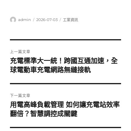
作
發
分
admin
2026-07-03
工業資訊
者
佈
類
日
期:
文
上一篇文章
章
充電標準大一統！跨國互通加速，全
上
一
球電動車充電網路無縫接軌
導
篇
覽
文
章:
下一篇文章
用電高峰負載管理 如何讓充電站效率
下
一
翻倍？智慧調控成關鍵
篇
文