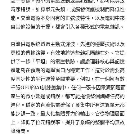
超乎想像。微小的電壓波動或高頻雜訊，都可能導致
時序錯誤、計算單元失鎖，或觸發保護機制而降低性
能。交流電源本身固有的正弦波特性，以及電網中來
自其他設備的干擾，都會引入各種形式的電氣雜訊。
直流供電系統透過主動式濾波、先進的穩壓技術以及
更短的傳輸路徑，有效地將這些雜訊隔離在外。它提
供了一條「平坦」的電壓軌跡，讓處理器核心與記憶
體能夠在預期的電壓窗口內穩定工作。這對於需要高
度同步性的平行運算至關重要。例如，在一個擁有數
千張GPU的AI訓練叢集中，任何一張卡因電源問題而
產生的微小延遲或錯誤，都可能拖慢整個訓練任務的
進程。穩定的直流供電確保了叢集中所有運算單元都
能步調一致，最大化集體算力的輸出。它從物理層面
上，降低了位元錯誤率，提升了系統的整體平均無故
障時間。