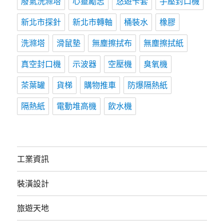
廢氣洗滌塔
心靈勵志
悠遊卡套
手壓封口機
新北市探針
新北市轉軸
桶裝水
橡膠
洗滌塔
滑鼠墊
無塵擦拭布
無塵擦拭紙
真空封口機
示波器
空壓機
臭氧機
茶葉罐
貨梯
購物推車
防爆隔熱紙
隔熱紙
電動堆高機
飲水機
工業資訊
裝潢設計
旅遊天地