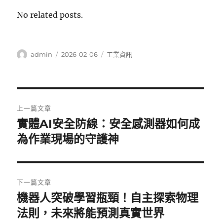
No related posts.
作
發
分
admin
2026-02-06
工業資訊
者
佈
類
日
期:
文
上一篇文章
章
實體AI安全防線：安全感測器如何成
上
一
為作業現場的守護神
導
篇
覽
文
章:
下一篇文章
機器人突破學習瓶頸！自主探索物理
下
一
法則，未來將能預測真實世界