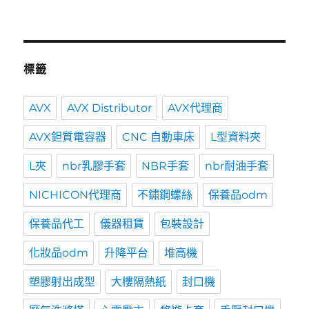
標籤
AVX
AVX Distributor
AVX代理商
AVX鉭質電容器
CNC 自動車床
L型資料夾
L夾
nbr乳膠手套
NBR手套
nbr耐油手套
NICHICON代理商
不鏽鋼螺絲
保養品odm
保養品代工
儀器租賃
包裝設計
化妝品odm
升降平台
堆高機
塑膠射出成型
大樓隔熱紙
封口機