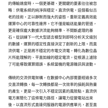
的傳輸速度時，一個更基礎、更關鍵的要素往往被忽
略：供電系統的純淨與穩定。直流供電，這個看似古
老的技術，正以靜默而強大的姿態，重新定義高效能
運算中心的可靠性邊界。它不僅是輸送能量的管道，
更是確保龐大數據洪流能夠精準、不間斷處理的基
石。從訓練下一代大型語言模型到即時分析天文級別
的數據，運算的穩定性直接決定了創新的上限。而直
流供電，正是將不穩定的市電交流電，轉化為數位晶
片所能理解的、平直如線的穩定電流，從根源上濾除
了可能導致運算錯誤、系統當機的電源雜訊與波動。
傳統的交流供電架構，在數據中心內部需要經過多次
交直流轉換，每一次轉換都是一次效率的損耗與熱量
的產生，更是一次引入不穩定因素的風險點。直流供
電方案簡化了這條電力路徑，讓電力從變電站出來
後，以直流形式直達伺服器的電源供應單元，甚至直