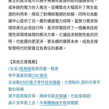
產生的直流電可以幾乎無損地直接供給伺服器使用，
或多餘的電力存入電池。這種整合大幅提升了再生能
源的利用率，降低了對傳統電網的依賴，同時也為數
據中心提供了另一層的備援電力保障。當算力需求與
環保責任必須並行時，直流供電提供了一個兼具技術
理性與環境倫理的解決方案。它讓追求極致性能的同
時，也能邁向更潔淨、更永續的運算未來，成為支撐
智慧時代的堅實且負責任的基礎。
【其他文章推薦】
(全省)
堆高機
租賃保養一覽表
零件量產就選
CNC車床
全自動
SMD電子零件技術機器
，方便點料,發料作業手
動包裝機
買不起高檔茶葉，精緻包裝
茶葉罐
，也能撐場面!
晶片良率衝上去！
半導體機械手臂
是關鍵