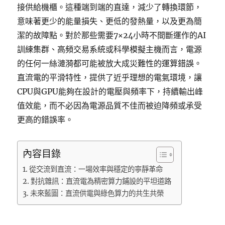
接供給機櫃。這種端到端的直達，減少了轉換環節，
意味著更少的能量損失、更低的發熱量，以及更為簡
潔的故障點。對於那些需要7×24小時不間斷運作的AI
訓練集群、高頻交易系統或科學模擬主機而言，電源
的任何一絲漣漪都可能被放大成災難性的運算錯誤。
直流電的平滑特性，提供了近乎理想的電氣環境，讓
CPU與GPU能夠在設計的電壓與頻率下，持續輸出峰
值效能，而不必因為電源品質不佳而被迫降頻或承受
更高的錯誤率。
內容目錄
從交流到直流：一場效率與穩定的寧靜革命
對抗雜訊：直流電為精密算力鋪設的平坦道路
未來藍圖：直流供電與綠色算力的共生共榮