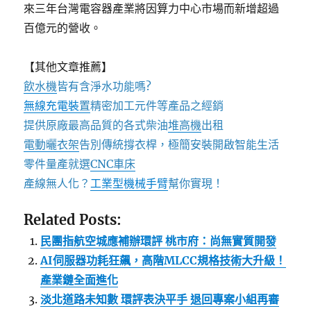
來三年台灣電容器產業將因算力中心市場而新增超過
百億元的營收。
【其他文章推薦】
飲水機
皆有含淨水功能嗎?
無線充電裝
置
精密加工元件等產品之經銷
提供原廠最高品質的各式柴油
堆高機
出租
電動曬衣架
告別傳統撐衣桿，極簡安裝開啟智能生活
零件量產就選
CNC車床
產線無人化？
工業型機械手臂
幫你實現！
Related Posts:
民團指航空城應補辦環評 桃市府：尚無實質開發
AI伺服器功耗狂飆，高階MLCC規格技術大升級！
產業鏈全面進化
淡北道路未知數 環評表決平手 退回專案小組再審