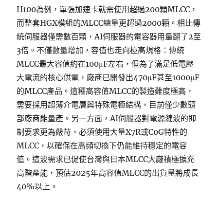
H100為例，單張加速卡就需使用超過200顆MLCC，
而整套HGX模組的MLCC總量更超過2000顆。相比傳
統伺服器僅需數百顆，AI伺服器的電容器用量翻了2至
3倍。不僅數量增加，容值也走向極高規格：傳統
MLCC最大容值約在100μF左右，但為了滿足低電壓
大電流的核心供電，廠商已開發出470μF甚至1000μF
的MLCC產品。這種高容值MLCC的製造難度極高，
需要採用超薄介電層與特殊電極結構，目前僅少數頭
部廠商能量產。另一方面，AI伺服器對電源漣波的抑
制要求更為嚴苛，必須使用大量X7R或C0G特性的
MLCC，以確保在高頻切換下仍能維持穩定的電容
值。這波需求已促使台灣與日本MLCC大廠積極擴充
高階產能，預估2025年高容值MLCC的出貨量將成長
40%以上。