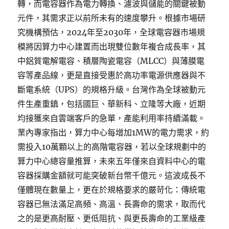
轉，而電容器作為電力轉換、濾波與儲能的關鍵被動
元件，其需求正以前所未有的速度攀升。根據市場研
究機構預估，2024年至2030年，全球電容器市場規
模將因算力中心建置而出現雙位數年複合成長率，其
中鋁質電解電容、積層陶瓷電容（MLCC）與薄膜電
容等產品線，更是直接受惠於高功率電源供應器與不
斷電系統（UPS）的規格升級。台灣作為全球被動元
件生產重鎮，包括國巨、華新科、立隆等大廠，近期
均接獲來自雲端客戶的急單，產能利用率持續滿載。
業內專家指出，算力中心每增加1MW的電力需求，約
需投入10萬顆以上的高階電容器，若以全球規劃中的
算力中心總容量推算，未來五年僅來自資料中心的電
容器採購金額就可能突破新台幣千億元。這波成長不
僅體現在數量上，更在於規格要求的嚴苛化：傳統電
容器已無法滿足高頻、高溫、長壽命的需求，取而代
之的是更高耐壓、更低阻抗、與更長壽命的工業級產