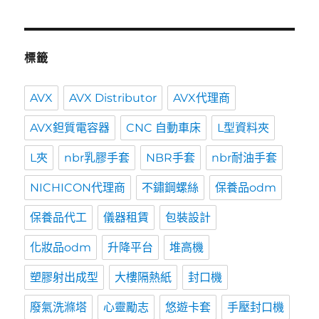
標籤
AVX
AVX Distributor
AVX代理商
AVX鉭質電容器
CNC 自動車床
L型資料夾
L夾
nbr乳膠手套
NBR手套
nbr耐油手套
NICHICON代理商
不鏽鋼螺絲
保養品odm
保養品代工
儀器租賃
包裝設計
化妝品odm
升降平台
堆高機
塑膠射出成型
大樓隔熱紙
封口機
廢氣洗滌塔
心靈勵志
悠遊卡套
手壓封口機