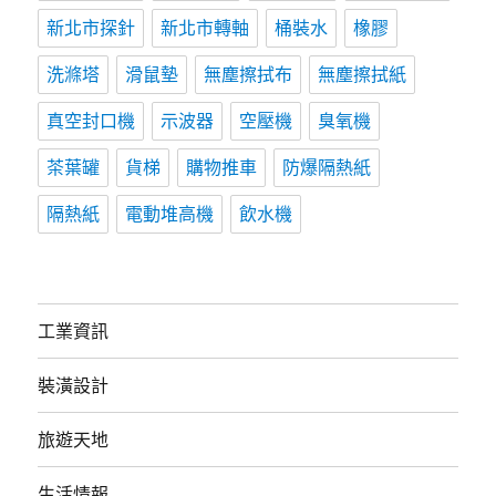
新北市探針
新北市轉軸
桶裝水
橡膠
洗滌塔
滑鼠墊
無塵擦拭布
無塵擦拭紙
真空封口機
示波器
空壓機
臭氧機
茶葉罐
貨梯
購物推車
防爆隔熱紙
隔熱紙
電動堆高機
飲水機
工業資訊
裝潢設計
旅遊天地
生活情報