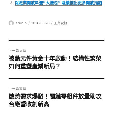
保險業開放料迎“大禮包” 陸續推出更多開放措施
作
發
分
admin
2026-05-28
工業資訊
者
佈
類
日
期:
文
上一篇文章
章
被動元件黃金十年啟動！結構性繁榮
上
一
如何重塑產業新局？
導
篇
覽
文
章:
下一篇文章
散熱需求爆發！關鍵零組件放量助攻
下
一
台廠營收創新高
篇