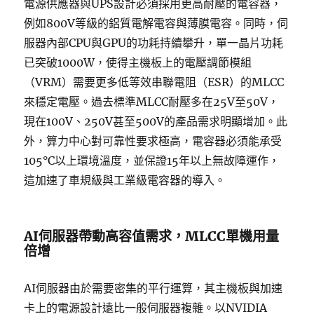
電源供應器與UPS設計必須採用更高耐壓的電容器，
例如800V等級的鋁質電解電容與薄膜電容。同時，伺
服器內部CPU與GPU的功耗持續攀升，單一晶片功耗
已突破1000W，使得主機板上的電壓調節模組
（VRM）需要更多低等效串聯電阻（ESR）的MLCC
來穩定電壓。過去標準MLCC耐壓多在25V至50V，
現在100V、250V甚至500V的產品需求明顯增加。此
外，算力中心對可靠性要求極高，電容器必須能承受
105°C以上環境溫度，並保證15年以上無故障運作，
這加速了車規級與工業級電容器的導入。
AI伺服器帶動高容值需求，MLCC單機用量
倍增
AI伺服器由於需要密集的平行運算，其主機板與加速
卡上的電源設計遠比一般伺服器複雜。以NVIDIA