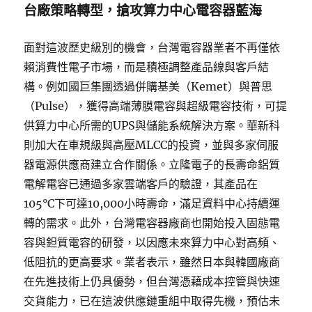
台廠策略轉型，搶攻算力中心電容器藍海
面對這波歷史級別的機會，台灣電容器業者不再僅依
賴消費性電子市場，而是積極調整產品線與客戶結
構。例如國巨集團透過併購基美（Kemet）與普思
（Pulse），獲得高端薄膜電容與超級電容技術，可提
供算力中心所需的UPS與儲能系統解決方案。華新科
則加大在車規級與高壓MLCC的投資，並與多家伺服
器電源供應商建立合作關係。立隆電子的長壽命鋁質
電解電容已通過多家雲端客戶的驗證，其產品在
105°C下可達10,000小時壽命，滿足資料中心持續運
轉的需求。此外，台灣電容器廠商也開始投入固態電
容與鉭質電容的研發，以因應未來算力中心對高頻、
低阻抗的更高要求。業者表示，雖然日本與韓國廠商
在先進技術上仍具優勢，但台灣憑藉成本控管與快速
交貨能力，已在這波供應鏈重組中取得先機，預估未