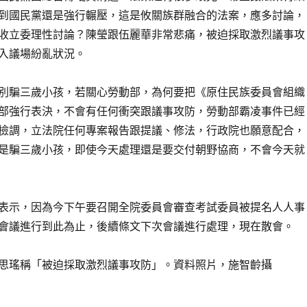
到國民黨還是強行輾壓，這是攸關族群融合的法案，應多討論，
收立委理性討論？陳瑩跟伍麗華非常悲痛，被迫採取激烈議事攻
入議場紛亂狀況。
別騙三歲小孩，若關心勞動部，為何要把《原住民族委員會組織
部強行表決，不會有任何衝突跟議事攻防，勞動部霸凌事件已經
檢調，立法院任何專案報告跟提議、修法，行政院也願意配合，
是騙三歲小孩，即使今天處理還是要交付朝野協商，不會今天就
表示，因為今下午要召開全院委員會審查考試委員被提名人人事
會議進行到此為止，後續條文下次會議進行處理，現在散會。
思瑤稱「被迫採取激烈議事攻防」。資料照片，施智齡攝