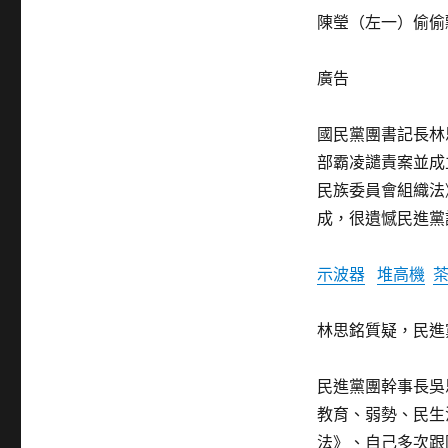
陳瑩（左一）偷偷
廣告
國民黨團書記長林
部霸凌譴責案並成
民族委員會組織法
成，很遺憾民進黨
示波器
堆高機
林思銘質疑，民進
民進黨團幹事長吳
教育、弱勢、民生
法》、自己多次跟