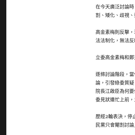
在今天廣泛討論時
割、矮化、歧視、
高金素梅則反擊，
法法制化，無法反
立委高金素梅和鄭
逐條討論階段，當
論，引發綠委質疑
院長江啟臣為何要
委見狀連忙上前，
歷經2輪表決，停
民黨只會閹割討論