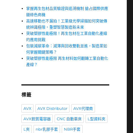
掌握再生包材品質驗證與追溯機制 搶占國際供應
鏈綠色商機
高速移動也不漏拍！工業級光學掃描如何突破傳
統辨識極限，重塑智慧製造新未來
突破塑膠性能極限！再生包材在工業自動化產線
的應用挑戰
包裝減碳革命：減薄與回收雙軌並進，製造業如
何掌握關鍵策略？
突破塑膠性能極限 再生材料如何翻轉工業自動化
產線？
標籤
AVX
AVX Distributor
AVX代理商
AVX鉭質電容器
CNC 自動車床
L型資料夾
L夾
nbr乳膠手套
NBR手套