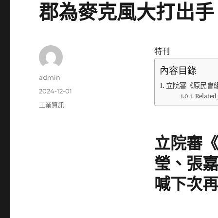
郡為麥克風大打出手
特刊
內容目錄
作
admin
立院審《原民會
者
發
2024-12-01
Related 
佈
分
工業資訊
日
類
期:
立院審
瑩、張
喊下次