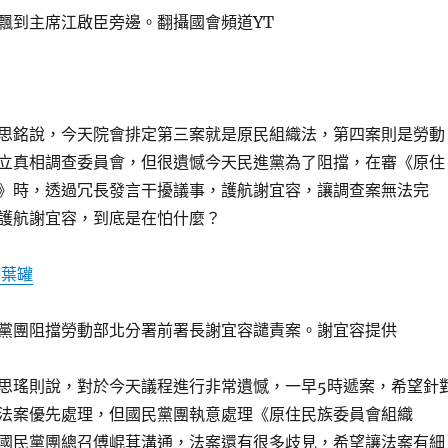
飄到主席江啟臣旁邊。翻攝國會頻道YT
思銘說，今天院會排定第三案就是原民組織法，第四案則是勞動
立真相調查委員會，但很遺憾今天民進黨為了阻擋，在審《原住
》時，透過冗長發言干擾議事，護航謝宜容，讓調查案無法完
護航謝宜容，到底是在怕什麼？
茶葉罐
黨團阻擋勞動部北分署前署長謝宜容譴責案。謝宜容提供
思瑤則說，對於今天議程進行非常遺憾，一早5時遞案，希望針
法案優先處理，但國民黨團執意處理《原住民族委員會組織
國民黨團總召傅崐萁溝通，法案還有很多歧見，希望讓法案有細