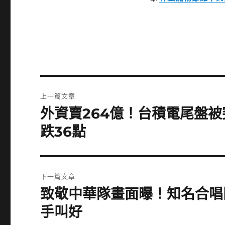
文
上一篇文章
章
外資賣264億！台積電尾盤被
上
一
導
跌36點
篇
覽
文
章:
下一篇文章
致敬中華隊畫面曝！知名合唱
下
一
手叫好
篇