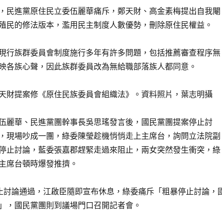
，民進黨原住民立委伍麗華痛斥，鄭天財、高金素梅提出自我閹
殖民的修法版本，濫用民主制度人數優勢，刪除原住民權益。
現行族群委員會制度施行多年有許多問題，包括推薦審查程序無
映各族心聲，因此族群委員改為無給職部落族人都同意。
天財提案修《原住民族委員會組織法》。資料照片，葉志明攝
伍麗華、民進黨團幹事長吳思瑤發言後，國民黨團提案停止討
，現場吵成一團，綠委陳瑩趁機悄悄走上主席台，詢問立法院副
停止討論，藍委張嘉郡趕緊走過來阻止，兩女突然發生衝突，綠
主席台頓時爆發推擠。
止討論通過，江啟臣隨即宣布休息，綠委痛斥「粗暴停止討論，
」，國民黨團則到議場門口召開記者會。