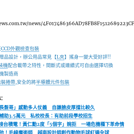
news.com.tw/news/4F017486366AD78FB8F1512689223C
疵
CCD外觀檢查包裝
贈品設計，辦公用品常見【
L夾
】搖身一變大受好評!!
包裝機
配合載帶之特性，間斷式或連續式可自由選擇切換
機製造商
包裝捲帶
,安全的將
半導體元件包裝
:
長髮哥」感動多人仗義 自謙臉皮厚擋比較久
補助3.5萬元 私校校長：有助前段學校招生
才接台積電！黃仁勳2度「5個字」婉拒 一場危機種下革命情
他！毛線魔術師 越南設計師創作動物毛球紅遍全球