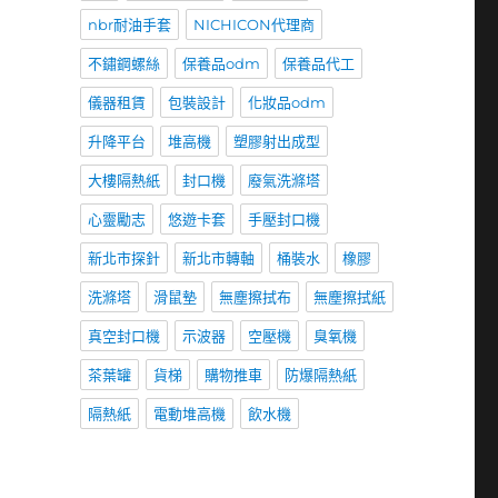
nbr耐油手套
NICHICON代理商
不鏽鋼螺絲
保養品odm
保養品代工
儀器租賃
包裝設計
化妝品odm
升降平台
堆高機
塑膠射出成型
大樓隔熱紙
封口機
廢氣洗滌塔
心靈勵志
悠遊卡套
手壓封口機
新北市探針
新北市轉軸
桶裝水
橡膠
洗滌塔
滑鼠墊
無塵擦拭布
無塵擦拭紙
真空封口機
示波器
空壓機
臭氧機
茶葉罐
貨梯
購物推車
防爆隔熱紙
隔熱紙
電動堆高機
飲水機