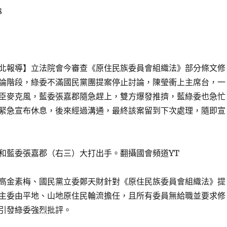
8
北報導】立法院會今審查《原住民族委員會組織法》部分條文修
論階段，綠委不滿國民黨團提案停止討論，陳瑩衝上主席台，一
臣麥克風，藍委張嘉郡隨急趕上，雙方爆發推擠，藍綠委也急忙
緊急宣布休息，後來經過溝通，最終該案留到下次處理，隨即宣
和藍委張嘉郡（右三）大打出手。翻攝國會頻道YT
高金素梅、國民黨立委鄭天財針對《原住民族委員會組織法》提
主委由平地、山地原住民輪流擔任，且所有委員無給職並要求修
引發綠委強烈批評。