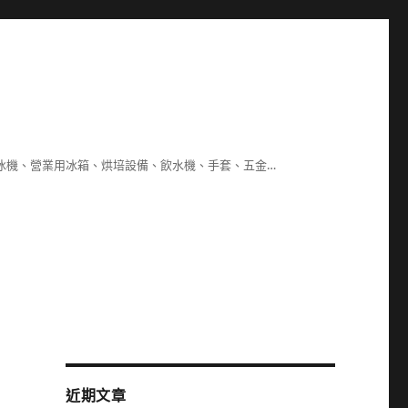
冰機、營業用冰箱、烘培設備、飲水機、手套、五金…
近期文章