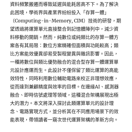
資料頻繁搬遷而導致延遲與能耗居高不下。為了解決
此困境，學術界與產業界紛紛投入「存算一體」
（Computing-in-Memory, CIM）技術的研發，期
望透過將運算單元直接整合到記憶體陣列中，減少資
料移動的開銷。然而，純數位或純類比的存算一體方
案各有其局限：數位方案精確但面積與功耗較高；類
比方案能效優異卻易受製程變異與雜訊影響。因此，
一種將數位與類比優勢融合的混合型存算一體運算單
元設計應運而生。此設計不僅保留了類比運算的高能
效特性，同時利用數位輔助電路來校正非理想效應，
從而達到兼顧精度與效率的目標。在邊緣AI、感測器
融合、即時信號處理等領域，這種混合架構展現出極
大的潛力。本文將深入探討此類運算單元的設計理
念、電路實現方式，並分析其在不同應用場景下的效
能表現，帶領讀者一窺次世代運算架構的革新方向。