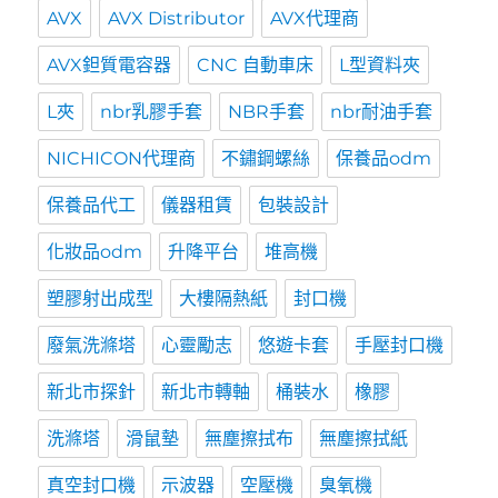
AVX
AVX Distributor
AVX代理商
AVX鉭質電容器
CNC 自動車床
L型資料夾
L夾
nbr乳膠手套
NBR手套
nbr耐油手套
NICHICON代理商
不鏽鋼螺絲
保養品odm
保養品代工
儀器租賃
包裝設計
化妝品odm
升降平台
堆高機
塑膠射出成型
大樓隔熱紙
封口機
廢氣洗滌塔
心靈勵志
悠遊卡套
手壓封口機
新北市探針
新北市轉軸
桶裝水
橡膠
洗滌塔
滑鼠墊
無塵擦拭布
無塵擦拭紙
真空封口機
示波器
空壓機
臭氧機