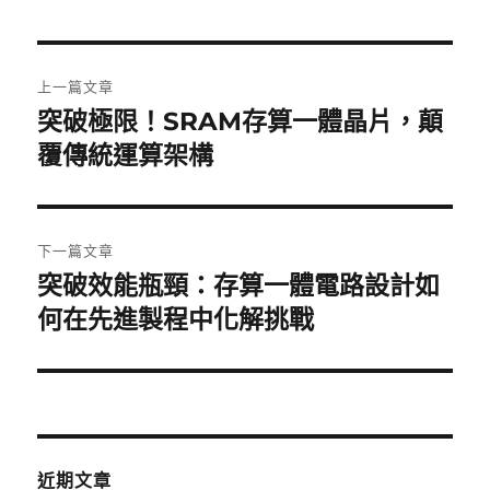
日
期:
文
上一篇文章
章
突破極限！SRAM存算一體晶片，顛
上
一
覆傳統運算架構
導
篇
覽
文
章:
下一篇文章
突破效能瓶頸：存算一體電路設計如
下
一
何在先進製程中化解挑戰
篇
文
章:
近期文章