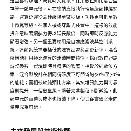
送至雲端處理，既耗時又耗電。採用數位類比混合型
存算一體單元後，可在終端直接執行輕量級類神經網
路，運算延遲從毫秒級降至微秒級，功耗更可低至數
十微瓦等級。在無人機或穿戴式裝置中，這樣的效能
提升意味著續航力得以延長數倍，同時即時反應能力
顯著增強。另一個重要應用是自適應濾波與控制系
統，這類系統需要極低的運算延遲與高更新率，混合
架構能利用類比運算的連續時間特性，搭配數位迴路
調整參數，實現即時且精準的響應。相較於純數位方
案，混合型設計在相同精確度下可節省約50%至70%
的能耗；而相較於純類比方案，其抗雜訊能力與可靠
度則提升了一個數量級。隨著先進製程不斷微縮，此
類單元的面積與成本也持續下降，使其從實驗室走向
量產成為可能。