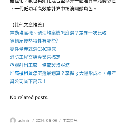
最佳化，數位與類比混合型存算一體運算單元勢必在
下一代低功耗高效能計算中扮演關鍵角色。
【其他文章推薦】
電動
堆高機
、柴油堆高機怎麼選？差異一次比較
貨櫃屋
優勢特性有哪些?
零件量產就選
CNC車床
消防工程
交給專業來搞定
塑膠射出工廠
一條龍製造服務
堆高機租賃
怎麼選最划算？掌握 3 大隱形成本，每年
幫公司省下萬元！
No related posts.
作
發
分
admin
2026-06-06
工業資訊
者
佈
類