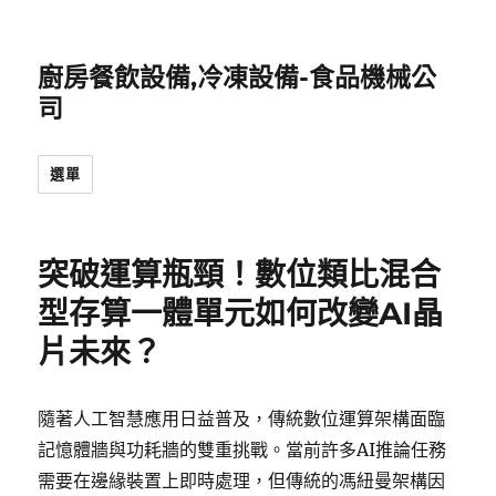
廚房餐飲設備,冷凍設備-食品機械公
司
選單
突破運算瓶頸！數位類比混合
型存算一體單元如何改變AI晶
片未來？
隨著人工智慧應用日益普及，傳統數位運算架構面臨
記憶體牆與功耗牆的雙重挑戰。當前許多AI推論任務
需要在邊緣裝置上即時處理，但傳統的馮紐曼架構因