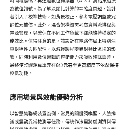
時間域編碼，再透過數位轉換器（ADC）將結果還原
為數位訊號。為了解決類比計算的精確度問題，設計
者引入了校準技術，如背景校正、參考電壓調整或冗
餘位元補償。此外，混合架構還需考慮資料流排程與
電源管理，以確保在不同工作負載下都能維持穩定的
能效比。值得注意的是，該設計在電路佈局上特別注
重對稱性與匹配性，以減輕製程變異對類比區塊的影
響，同時利用數位邏輯的容錯能力來吸收殘餘誤差，
最終使整體運算單元在8位元甚至更高精度下依然保持
極低功耗。
應用場景與效能優勢分析
以智慧物聯網裝置為例，常見的關鍵詞喚醒、人臉辨
識或震動異常檢測等任務，傳統作法需將感測資料傳