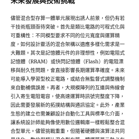
未來發展與技術挑戰
儘管混合型存算一體單元展現出誘人前景，但仍有若
干技術瓶頸亟待突破。首先是類比電路的可程式化與
可重構性：不同模型要求不同的位元寬度與運算精
度，如何設計靈活的混合架構以適應多樣化需求是一
大難題。其次是記憶體元件的非理想性，例如電阻式
記憶體（RRAM）或快閃記憶體（Flash）的電阻漂
移與耐久性問題，會直接影響長期運算準確度。未來
可能導入學習型校正電路，或結合無監督式調整機制
來自動補償誤差。再者，大規模陣列的互連與佈線會
引入寄生電阻電容，使高速運算時訊號完整度下降，
因此需要發展新的拓撲結構與通訊協定。此外，產業
生態的建立也需兼顧設計自動化工具與標準化介面，
讓系統設計師能夠像使用數位邏輯庫一樣輕鬆整合混
合型單元。儘管挑戰重重，但隨著硬體與演算法共同