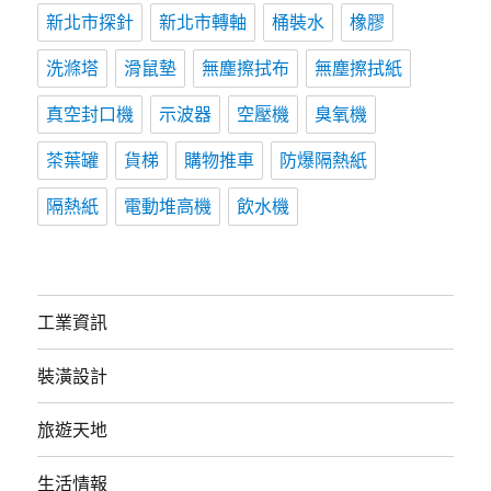
新北市探針
新北市轉軸
桶裝水
橡膠
洗滌塔
滑鼠墊
無塵擦拭布
無塵擦拭紙
真空封口機
示波器
空壓機
臭氧機
茶葉罐
貨梯
購物推車
防爆隔熱紙
隔熱紙
電動堆高機
飲水機
工業資訊
裝潢設計
旅遊天地
生活情報