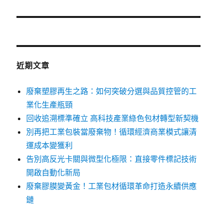
篇
文
章:
近期文章
廢棄塑膠再生之路：如何突破分選與品質控管的工
業化生產瓶頸
回收追溯標準確立 高科技產業綠色包材轉型新契機
別再把工業包裝當廢棄物！循環經濟商業模式讓清
運成本變獲利
告別高反光卡關與微型化極限：直接零件標記技術
開啟自動化新局
廢棄膠膜變黃金！工業包材循環革命打造永續供應
鏈