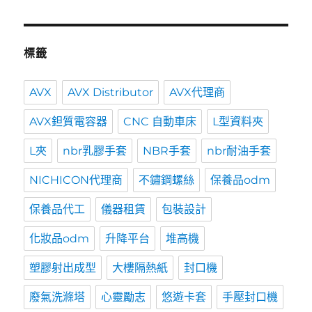
標籤
AVX
AVX Distributor
AVX代理商
AVX鉭質電容器
CNC 自動車床
L型資料夾
L夾
nbr乳膠手套
NBR手套
nbr耐油手套
NICHICON代理商
不鏽鋼螺絲
保養品odm
保養品代工
儀器租賃
包裝設計
化妝品odm
升降平台
堆高機
塑膠射出成型
大樓隔熱紙
封口機
廢氣洗滌塔
心靈勵志
悠遊卡套
手壓封口機