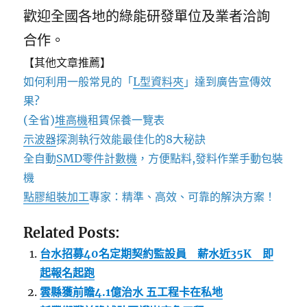
歡迎全國各地的綠能研發單位及業者洽詢
合作。
【其他文章推薦】
如何利用一般常見的「
L型資料夾
」達到廣告宣傳效
果?
(全省)
堆高機
租賃保養一覽表
示波器
探測執行效能最佳化的8大秘訣
全自動
SMD零件計數機
，方便點料,發料作業手動包裝
機
點膠組裝加工
專家：精準、高效、可靠的解決方案！
Related Posts:
台水招募40名定期契約監設員 薪水近35K 即
起報名起跑
雲縣獲前瞻4.1億治水 五工程卡在私地