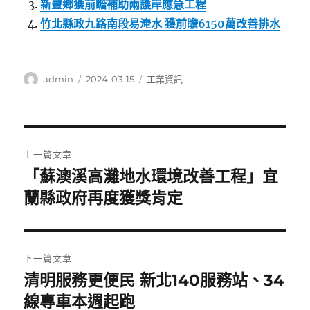
新豐鄉獲前瞻補助兩護岸應急工程
竹北縣政九路南段易淹水 獲前瞻6150萬改善排水
作
發
分
admin
2024-03-15
工業資訊
者
佈
類
日
期:
文
上一篇文章
章
「蘇澳溪高灘地水環境改善工程」宜
上
一
蘭縣政府再度獲獎肯定
導
篇
覽
文
章:
下一篇文章
清明服務更便民 新北140服務站、34
下
一
線專車本週起跑