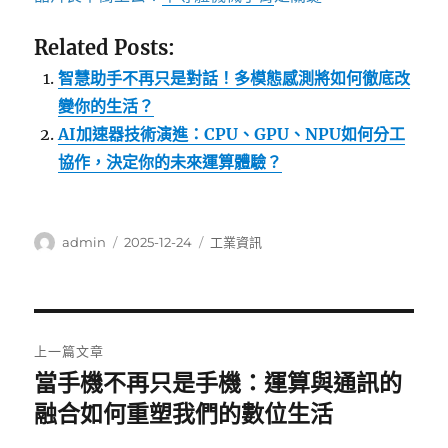
Related Posts:
智慧助手不再只是對話！多模態感測將如何徹底改
變你的生活？
AI加速器技術演進：CPU、GPU、NPU如何分工
協作，決定你的未來運算體驗？
作
發
分
admin
2025-12-24
工業資訊
者
佈
類
日
期:
文
上一篇文章
章
當手機不再只是手機：運算與通訊的
上
一
融合如何重塑我們的數位生活
導
篇