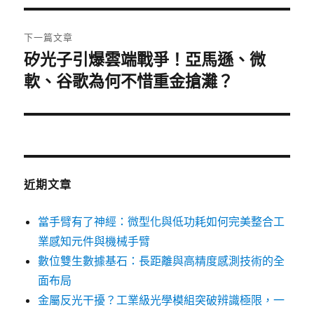
覽
文
章:
下一篇文章
矽光子引爆雲端戰爭！亞馬遜、微
下
一
軟、谷歌為何不惜重金搶灘？
篇
文
章:
近期文章
當手臂有了神經：微型化與低功耗如何完美整合工
業感知元件與機械手臂
數位雙生數據基石：長距離與高精度感測技術的全
面布局
金屬反光干擾？工業級光學模組突破辨識極限，一