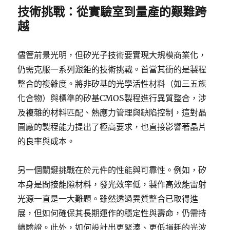
技術挑戰：從實驗室到量產的艱難跨
越
儘管前景光明，但矽光子技術要實現大規模商業化，
仍需克服一系列艱鉅的技術挑戰。首當其衝的是製程
整合的複雜度。將非矽基的光學活性材料（如三五族
化合物）與標準的矽基CMOS製程進行異質整合，涉
及複雜的材料匹配、熱應力管理與缺陷控制，這對晶
圓廠的製程能力提出了極高要求，也直接影響著晶片
的良率與成本。
另一個關鍵挑戰在於元件的性能與可靠性。例如，矽
本身是間接能隙材料，發光效率低，製作高效能雷射
光源一直是一大難題。雖然透過異質整合已取得進
展，但如何確保其長期運作的穩定性與壽命，仍需持
續驗證。此外，如何設計出更緊湊、更低損耗的光波