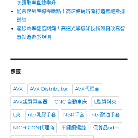
次讀取率直線攀升
從倉儲到產線零斷點！高速條碼辨識打造無縫數據
鏈結
產線效率翻倍關鍵！高速光學感知技術如何改寫智
慧製造遊戲規則
標籤
AVX
AVX Distributor
AVX代理商
AVX鉭質電容器
CNC 自動車床
L型資料夾
L夾
nbr乳膠手套
NBR手套
nbr耐油手套
NICHICON代理商
不鏽鋼螺絲
保養品odm