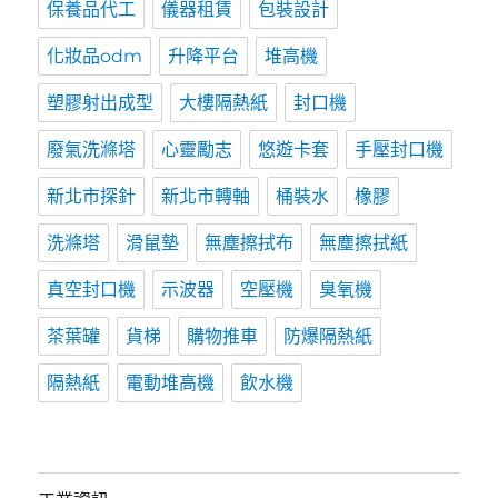
保養品代工
儀器租賃
包裝設計
化妝品odm
升降平台
堆高機
塑膠射出成型
大樓隔熱紙
封口機
廢氣洗滌塔
心靈勵志
悠遊卡套
手壓封口機
新北市探針
新北市轉軸
桶裝水
橡膠
洗滌塔
滑鼠墊
無塵擦拭布
無塵擦拭紙
真空封口機
示波器
空壓機
臭氧機
茶葉罐
貨梯
購物推車
防爆隔熱紙
隔熱紙
電動堆高機
飲水機