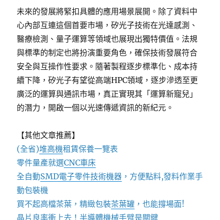
未來的發展將緊扣具體的應用場景展開。除了資料中
心內部互連這個首要市場，矽光子技術在光達感測、
醫療檢測、量子運算等領域也展現出獨特價值。法規
與標準的制定也將扮演重要角色，確保技術發展符合
安全與互操作性要求。隨著製程逐步標準化、成本持
續下降，矽光子有望從高端HPC領域，逐步滲透至更
廣泛的運算與通訊市場，真正實現其「運算新寵兒」
的潛力，開啟一個以光速傳遞資訊的新紀元。
【其他文章推薦】
(全省)
堆高機
租賃保養一覽表
零件量產就選
CNC車床
全自動
SMD電子零件技術機器
，方便點料,發料作業手
動包裝機
買不起高檔茶葉，精緻包裝
茶葉罐
，也能撐場面!
晶片良率衝上去！
半導體機械手臂
是關鍵