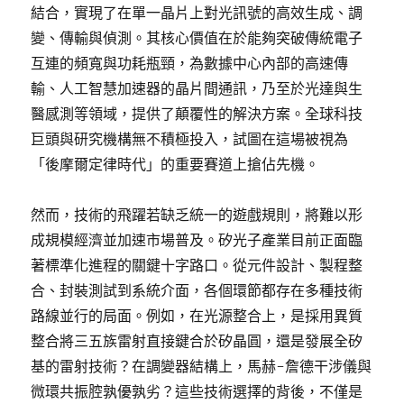
結合，實現了在單一晶片上對光訊號的高效生成、調
變、傳輸與偵測。其核心價值在於能夠突破傳統電子
互連的頻寬與功耗瓶頸，為數據中心內部的高速傳
輸、人工智慧加速器的晶片間通訊，乃至於光達與生
醫感測等領域，提供了顛覆性的解決方案。全球科技
巨頭與研究機構無不積極投入，試圖在這場被視為
「後摩爾定律時代」的重要賽道上搶佔先機。
然而，技術的飛躍若缺乏統一的遊戲規則，將難以形
成規模經濟並加速市場普及。矽光子產業目前正面臨
著標準化進程的關鍵十字路口。從元件設計、製程整
合、封裝測試到系統介面，各個環節都存在多種技術
路線並行的局面。例如，在光源整合上，是採用異質
整合將三五族雷射直接鍵合於矽晶圓，還是發展全矽
基的雷射技術？在調變器結構上，馬赫-詹德干涉儀與
微環共振腔孰優孰劣？這些技術選擇的背後，不僅是