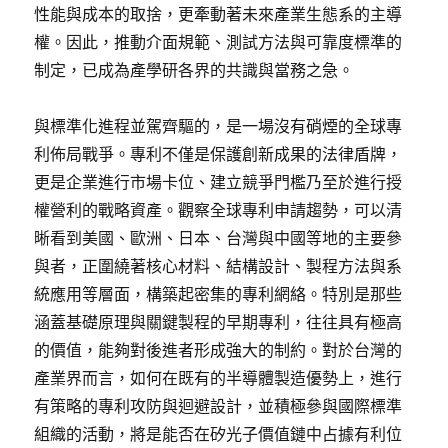
性能與成本的取捨，更牽動著未來產業生態系的主導
權。因此，推動介面規範、測試方法與可靠度標準的
制定，已成為產學研各界的共識與當務之急。
與標準化進程並駕齊驅的，是一場沒有硝煙的全球專
利佈局戰爭。專利不僅是保護創新成果的法律盾牌，
更是企業進行市場卡位、建立競爭門檻乃至於進行授
權營利的戰略資產。觀察全球專利申請趨勢，可以清
晰看到美國、歐洲、日本、台灣與中國等地的主要參
與者，正圍繞著核心材料、結構設計、製程方法與系
統應用等層面，構築起密集的專利網絡。特別是那些
涵蓋基礎原理與關鍵製程的早期專利，往往具有極高
的價值，能夠對後進者形成強大的制約。對於台灣的
產業界而言，如何在既有的半導體製造優勢上，進行
有策略的專利攻防與迴避設計，並積極參與國際標準
組織的活動，將是能否在矽光子價值鏈中占據有利位