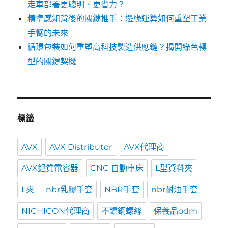
走車部署更聰明、更省力？
精準感知背後的關鍵推手：邊緣運算如何重塑工業
手臂的未來
循環包裝如何重塑高科技製造供應鏈？揭開綠色轉
型的關鍵契機
標籤
AVX
AVX Distributor
AVX代理商
AVX鉭質電容器
CNC 自動車床
L型資料夾
L夾
nbr乳膠手套
NBR手套
nbr耐油手套
NICHICON代理商
不鏽鋼螺絲
保養品odm