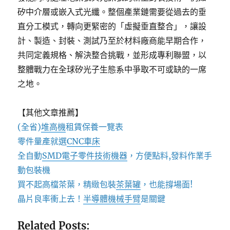
矽中介層或嵌入式光纖。整個產業鏈需要從過去的垂
直分工模式，轉向更緊密的「虛擬垂直整合」，讓設
計、製造、封裝、測試乃至於材料廠商能早期合作，
共同定義規格、解決整合挑戰，並形成專利聯盟，以
整體戰力在全球矽光子生態系中爭取不可或缺的一席
之地。
【其他文章推薦】
(全省)
堆高機
租賃保養一覽表
零件量產就選
CNC車床
全自動
SMD電子零件技術機器
，方便點料,發料作業手
動包裝機
買不起高檔茶葉，精緻包裝
茶葉罐
，也能撐場面!
晶片良率衝上去！
半導體機械手臂
是關鍵
Related Posts: