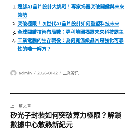
邊緣AI晶片設計大挑戰！專家揭露突破關鍵與未來
趨勢
突破極限！次世代AI晶片設計如何重塑科技未來
全球關鍵技術布局戰：專利地圖揭露未來科技霸主
工業電腦的生存戰役：為何寬溫級晶片是強化可靠
性的唯一解方？
作
發
分
admin
2026-01-12
工業資訊
者
佈
類
日
期:
文
上一篇文章
章
矽光子封裝如何突破算力極限？解鎖
上
一
數據中心散熱新紀元
導
篇