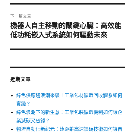
覽
文
章:
下一篇文章
機器人自主移動的關鍵心臟：高效能
下
一
低功耗嵌入式系統如何驅動未來
篇
文
章:
近期文章
綠色供應鏈浪潮來襲！工業包材循環回收體系如何
實踐？
綠色浪潮下的新生意：工業包裝循環機制如何讓企
業減碳又省錢？
物流自動化新紀元：遠距離高速讀碼技術如何讓自