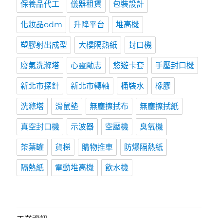
保養品代工
儀器租賃
包裝設計
化妝品odm
升降平台
堆高機
塑膠射出成型
大樓隔熱紙
封口機
廢氣洗滌塔
心靈勵志
悠遊卡套
手壓封口機
新北市探針
新北市轉軸
桶裝水
橡膠
洗滌塔
滑鼠墊
無塵擦拭布
無塵擦拭紙
真空封口機
示波器
空壓機
臭氧機
茶葉罐
貨梯
購物推車
防爆隔熱紙
隔熱紙
電動堆高機
飲水機