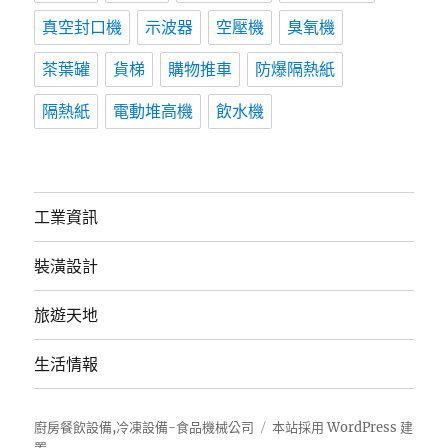
真空封口機
示波器
空壓機
臭氧機
茶葉罐
貨梯
購物推車
防爆隔熱紙
隔熱紙
電動堆高機
飲水機
工業資訊
裝潢設計
旅遊天地
生活情報
廚房餐飲設備,冷凍設備-食品機械公司
本站採用 WordPress 建