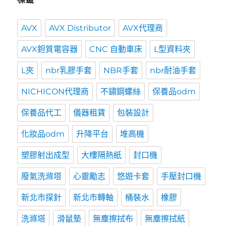
AVX
AVX Distributor
AVX代理商
AVX鉭質電容器
CNC 自動車床
L型資料夾
L夾
nbr乳膠手套
NBR手套
nbr耐油手套
NICHICON代理商
不鏽鋼螺絲
保養品odm
保養品代工
儀器租賃
包裝設計
化妝品odm
升降平台
堆高機
塑膠射出成型
大樓隔熱紙
封口機
廢氣洗滌塔
心靈勵志
悠遊卡套
手壓封口機
新北市探針
新北市轉軸
桶裝水
橡膠
洗滌塔
滑鼠墊
無塵擦拭布
無塵擦拭紙