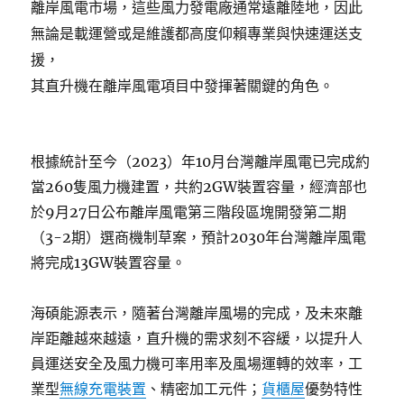
離岸風電市場，這些風力發電廠通常遠離陸地，因此
無論是載運營或是維護都高度仰賴專業與快速運送支
援，
其直升機在離岸風電項目中發揮著關鍵的角色。
根據統計至今（2023）年10月台灣離岸風電已完成約
當260隻風力機建置，共約2GW裝置容量，經濟部也
於9月27日公布離岸風電第三階段區塊開發第二期
（3-2期）選商機制草案，預計2030年台灣離岸風電
將完成13GW裝置容量。
海碩能源表示，隨著台灣離岸風場的完成，及未來離
岸距離越來越遠，直升機的需求刻不容緩，以提升人
員運送安全及風力機可率用率及風場運轉的效率，工
業型
無線充電裝置
、精密加工元件；
貨櫃屋
優勢特性