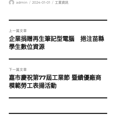
作
發
分
admin
2024-01-01
工業資訊
者
佈
類
日
期:
文
上一篇文章
章
企業捐贈再生筆記型電腦 挹注苗縣
上
一
學生數位資源
導
篇
覽
文
章:
下一篇文章
嘉市慶祝第77屆工業節 暨績優廠商
下
一
模範勞工表揚活動
篇
文
章: