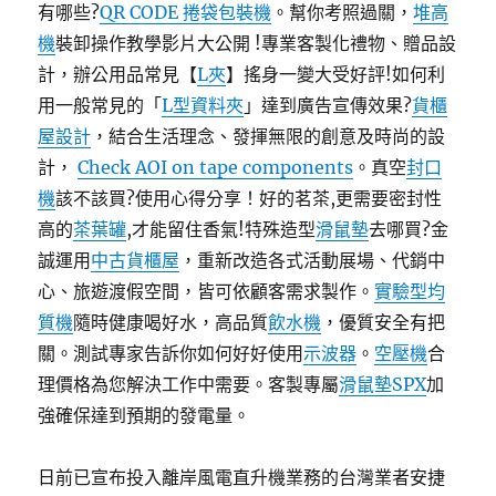
有哪些?
QR CODE 捲袋包裝機
。幫你考照過關，
堆高
機
裝卸操作教學影片大公開 !專業客製化禮物、贈品設
計，辦公用品常見【
L夾
】搖身一變大受好評!如何利
用一般常見的「
L型資料夾
」達到廣告宣傳效果?
貨櫃
屋設計
，結合生活理念、發揮無限的創意及時尚的設
計，
Check AOI on tape components
。真空
封口
機
該不該買?使用心得分享！好的茗茶,更需要密封性
高的
茶葉罐
,才能留住香氣!特殊造型
滑鼠墊
去哪買?金
誠運用
中古貨櫃屋
，重新改造各式活動展場、代銷中
心、旅遊渡假空間，皆可依顧客需求製作。
實驗型均
質機
隨時健康喝好水，高品質
飲水機
，優質安全有把
關。測試專家告訴你如何好好使用
示波器
。
空壓機
合
理價格為您解決工作中需要。客製專屬
滑鼠墊
SPX
加
強確保達到預期的發電量。
日前已宣布投入離岸風電直升機業務的台灣業者安捷