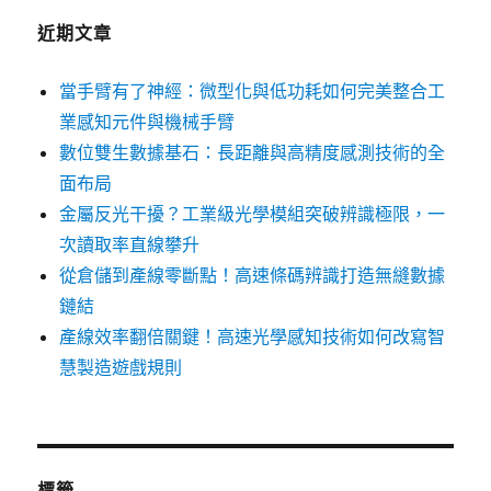
近期文章
當手臂有了神經：微型化與低功耗如何完美整合工
業感知元件與機械手臂
數位雙生數據基石：長距離與高精度感測技術的全
面布局
金屬反光干擾？工業級光學模組突破辨識極限，一
次讀取率直線攀升
從倉儲到產線零斷點！高速條碼辨識打造無縫數據
鏈結
產線效率翻倍關鍵！高速光學感知技術如何改寫智
慧製造遊戲規則
標籤