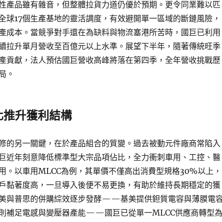
性產品雖有雜音，但整體拉貨力道仍優於預期。更令同業難以匹
全球17個生產基地的靈活調度，有效避開單一區域的斷鏈風險，
產成本。當競爭對手還在為缺料與物流塞港所苦時，國巨已利用
續拉升單月營收至百億元以上水準。展望下半年，隨著傳統旺季
產貢獻，法人預估國巨營收高峰將落在第四季，全年營收挑戰歷
局。
化推升獲利結構
修的另一關鍵，在於產品組合的質變。過去被動元件廠商常陷入
巨近年刻意降低標準型大宗品項佔比，全力衝刺車用、工控、醫
用。以車用MLCC為例，其單價不僅高出消費型規格30%以上，
戶黏著度高，一旦導入後便不易更換，有助於維持長期穩定的獲
美與普思的併購綜效逐步發酵——基美提供鉭質電容與薄膜電
則補足電感與變壓器產能——國巨已從單一MLCC供應商轉型