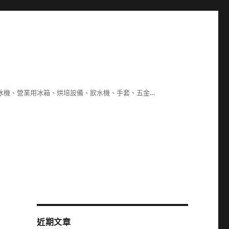
冰機、營業用冰箱、烘培設備、飲水機、手套、五金…
近期文章