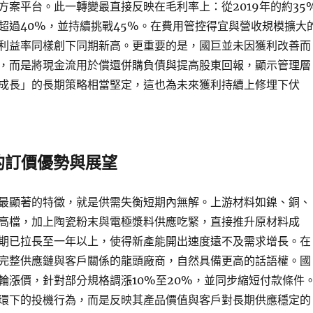
方案平台。此一轉變最直接反映在毛利率上：從2019年的約35
超過40%，並持續挑戰45%。在費用管控得宜與營收規模擴大
利益率同樣創下同期新高。更重要的是，國巨並未因獲利改善而
，而是將現金流用於償還併購負債與提高股東回報，顯示管理層
成長」的長期策略相當堅定，這也為未來獲利持續上修埋下伏
的訂價優勢與展望
最顯著的特徵，就是供需失衡短期內無解。上游材料如鎳、銅、
高檔，加上陶瓷粉末與電極漿料供應吃緊，直接推升原材料成
期已拉長至一年以上，使得新產能開出速度遠不及需求增長。在
完整供應鏈與客戶關係的龍頭廠商，自然具備更高的話語權。國
輪漲價，針對部分規格調漲10%至20%，並同步縮短付款條件
環下的投機行為，而是反映其產品價值與客戶對長期供應穩定的