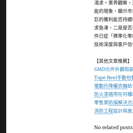
渴求。業界觀察，
能的現象，顯示市
巨的獲利能否持續
求急凍，二是是否
件已從「標準化零
技術深度與客戶信
【其他文章推薦】
SMD元件外觀瑕
Tape Reel手動
電動升降曬衣機
結
防火漆
適用在何種
零售業
防損解決方
消防工程
設計與施
No related posts