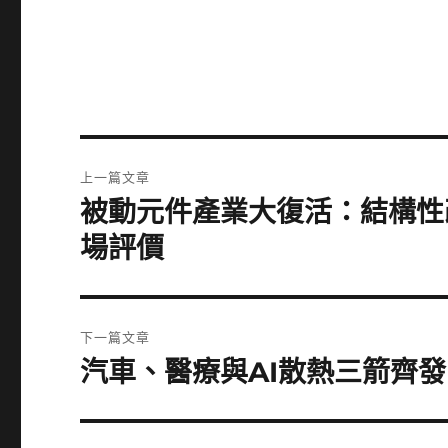
文
上一篇文章
章
被動元件產業大復活：結構性
上
一
導
場評價
篇
覽
文
章:
下一篇文章
汽車、醫療與AI散熱三箭齊
下
一
篇