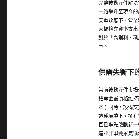
完整被動元件解決
一路攀升至現今的
雙重效應下，營業
大幅擴充資本支出
對於「高獲利、穩
筆。
供需失衡下
當前被動元件市場
鈀等金屬價格維持
本；同時，設備交
這種環境下，擁有
巨已率先啟動新一
這並非單純景氣循