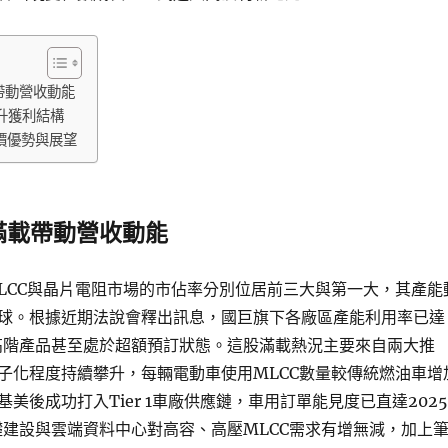
帶動營收動能
升獲利結構
價優勢與展望
滿載帶動營收動能
LCC與晶片電阻市場的市佔率分別位居前三大與第一大，其產能
球。根據近期法說會釋出訊息，國巨旗下各廠區產能利用率已達
高階產品甚至處於超額預訂狀態。這股滿載熱況主要來自兩大推
子化程度持續攀升，每輛電動車使用MLCC數量較傳統燃油車增
美後成功打入Tier 1車廠供應鏈，車用訂單能見度已直達2025
礎建設與雲端資料中心對高容、高壓MLCC需求有增無減，加上