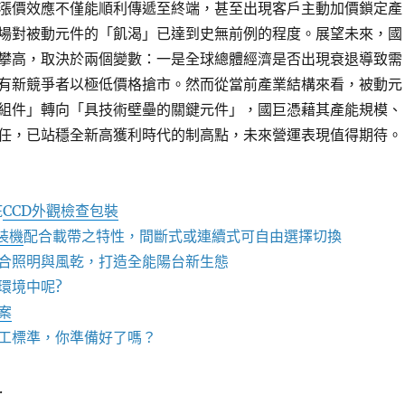
漲價效應不僅能順利傳遞至終端，甚至出現客戶主動加價鎖定產
場對被動元件的「飢渴」已達到史無前例的程度。展望未來，國
攀高，取決於兩個變數：一是全球總體經濟是否出現衰退導致需
有新競爭者以極低價格搶市。然而從當前產業結構來看，被動元
組件」轉向「具技術壁壘的關鍵元件」，國巨憑藉其產能規模、
任，已站穩全新高獲利時代的制高點，未來營運表現值得期待。
疵
CCD外觀檢查包裝
包裝機
配合載帶之特性，間斷式或連續式可自由選擇切換
合照明與風乾，打造全能陽台新生態
環境中呢?
案
工標準，你準備好了嗎？
.