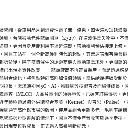
續緊繃，從車用晶片到消費性電子無一倖免，如今這股短缺浪潮
領域。台灣被動元件龍頭國巨（2327）在這波供需失衡中，不
追單，更因自身產能利用率逼近滿載，帶動獲利預估接連上修。
，國巨正站在一個全新高獲利時代的起點，其營運表現有機會挑
趨勢背後，除了疫情催生的遠距商機與電動車需求外，更關鍵的
構已出現本質性改變——龍頭廠商不再盲目擴產，而是透過嚴
品組合優化，將焦點轉向高附加價值領域。當供給端持續受制於
期拉長，需求端卻因5G、AI、物聯網等技術普及而穩健成長，
瓷電容（MLCC）與晶片電阻的領導地位，已握有訂價優勢。更
年積極透過海外併購整合基美（Kemet）與普思（Pulse），
端網通等高門檻市場的版圖，使產品組合更趨多元，毛利率結構
吃緊態勢短期難解的情況下，國巨不僅今年營收可望逐季走揚，
會出現雙位數成長，正式邁入高獲利新紀元。