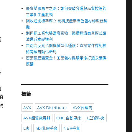
廢棄塑膠再生之路：如何突破分選與品質控管的
工業化生產瓶頸
回收追溯標準確立 高科技產業綠色包材轉型新契
機
別再把工業包裝當廢棄物！循環經濟商業模式讓
僅
清運成本變獲利
告別高反光卡關與微型化極限：直接零件標記技
術開啟自動化新局
廢棄膠膜變黃金！工業包材循環革命打造永續供
應鏈
格
國
標籤
值
補
AVX
AVX Distributor
AVX代理商
AVX鉭質電容器
CNC 自動車床
L型資料夾
L夾
nbr乳膠手套
NBR手套