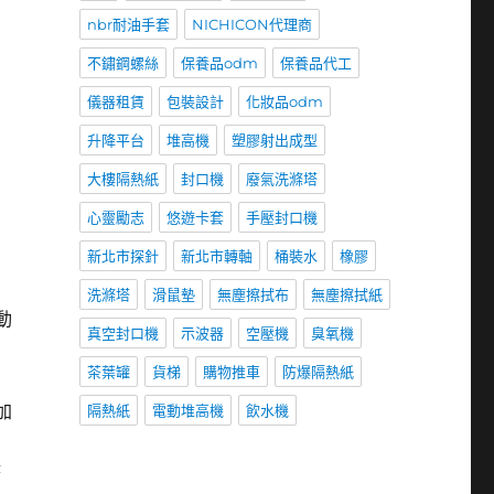
nbr耐油手套
NICHICON代理商
不鏽鋼螺絲
保養品odm
保養品代工
儀器租賃
包裝設計
化妝品odm
升降平台
堆高機
塑膠射出成型
大樓隔熱紙
封口機
廢氣洗滌塔
心靈勵志
悠遊卡套
手壓封口機
新北市探針
新北市轉軸
桶裝水
橡膠
洗滌塔
滑鼠墊
無塵擦拭布
無塵擦拭紙
動
真空封口機
示波器
空壓機
臭氧機
茶葉罐
貨梯
購物推車
防爆隔熱紙
加
隔熱紙
電動堆高機
飲水機
筆