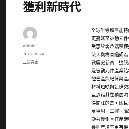
獲利新時代
全球半導體產能持
更蔓延至被動元件
作
admin
受惠於客戶端積極
者
發
2026-05-24
法人機構普遍認為
佈
分
工業資訊
戰歷史新高。這股
日
類
是被動元件產業結
期:
控管產能紀律與產
材料短缺與設備交
巨憑藉其在積層陶
得關注的是，國巨近
足車用、工控、高
顯著優化。在產能
獲利年增率更有機