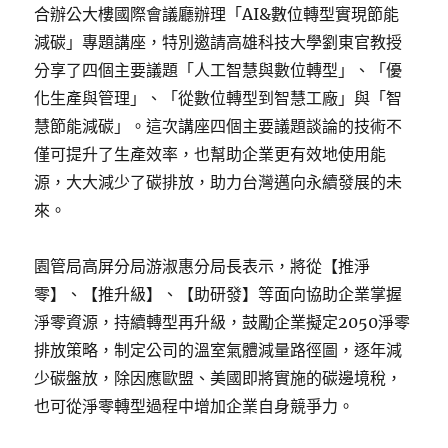
合辦公大樓國際會議廳辦理「AI&數位轉型實現節能
減碳」專題講座，特別邀請高雄科技大學劉東官教授
分享了四個主要議題「人工智慧與數位轉型」、「優
化生產與管理」、「從數位轉型到智慧工廠」與「智
慧節能減碳」。這次講座四個主要議題談論的技術不
僅可提升了生產效率，也幫助企業更有效地使用能
源，大大減少了碳排放，助力台灣邁向永續發展的未
來。
園管局高屏分局游淑惠分局長表示，將從【推淨
零】、【推升級】、【助研發】等面向協助企業掌握
淨零資源，持續轉型再升級，鼓勵企業擬定2050淨零
排放策略，制定公司的溫室氣體減量路徑圖，逐年減
少碳盤放，除因應歐盟、美國即將實施的碳邊境稅，
也可從淨零轉型過程中增加企業自身競爭力。