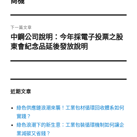
商機
導
篇
覽
文
章:
下一篇文章
中鋼公司說明：今年採電子投票之股
下
一
東會紀念品延後發放說明
篇
文
章:
近期文章
綠色供應鏈浪潮來襲！工業包材循環回收體系如何
實踐？
綠色浪潮下的新生意：工業包裝循環機制如何讓企
業減碳又省錢？