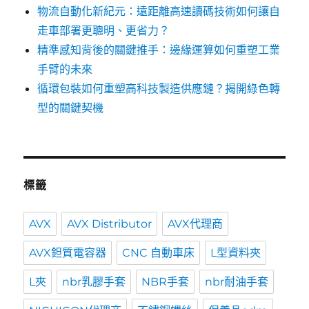
物流自動化新紀元：遠距離高速讀碼技術如何讓自
走車部署更聰明、更省力？
精準感知背後的關鍵推手：邊緣運算如何重塑工業
手臂的未來
循環包裝如何重塑高科技製造供應鏈？揭開綠色轉
型的關鍵契機
標籤
AVX
AVX Distributor
AVX代理商
AVX鉭質電容器
CNC 自動車床
L型資料夾
L夾
nbr乳膠手套
NBR手套
nbr耐油手套