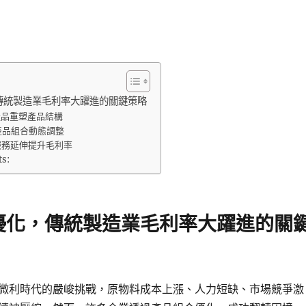
傳統製造業毛利率大躍進的關鍵策略
產品重塑產品結構
產品組合動態調整
服務延伸提升毛利率
ts:
優化，傳統製造業毛利率大躍進的關
微利時代的嚴峻挑戰，原物料成本上漲、人力短缺、市場競爭激