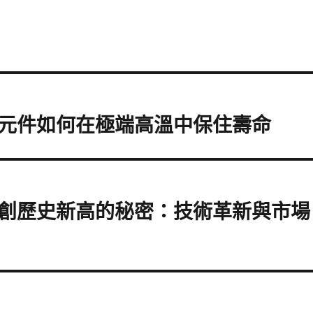
元件如何在極端高溫中保住壽命
創歷史新高的秘密：技術革新與市場