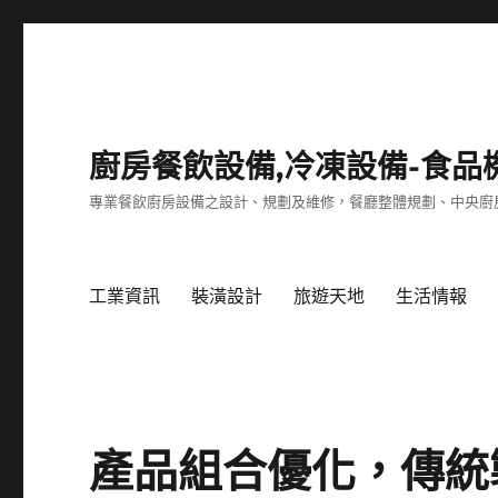
廚房餐飲設備,冷凍設備-食品
專業餐飲廚房設備之設計、規劃及維修，餐廳整體規劃、中央廚
工業資訊
裝潢設計
旅遊天地
生活情報
產品組合優化，傳統