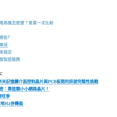
堆高機怎麼選？差異一次比較
哪些?
C車床
來搞定
龍製造服務
:
奈米記憶體介面控制晶片與PCB板間的訊號完整性挑戰
密：靠這顆小小網路晶片！
屋旺季
天地H2拚轉盈