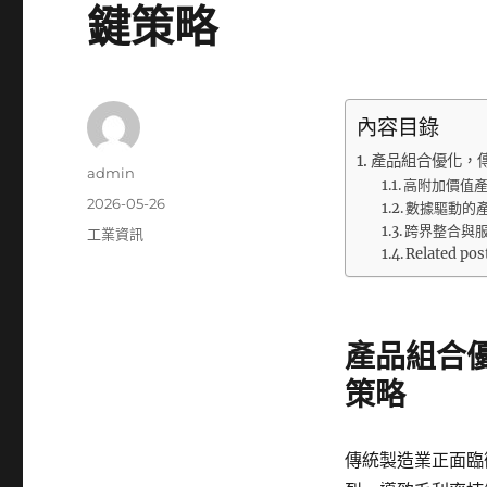
鍵策略
內容目錄
產品組合優化，
作
admin
高附加價值
者
發
2026-05-26
數據驅動的
佈
跨界整合與
分
工業資訊
日
Related pos
類
期:
產品組合
策略
傳統製造業正面臨