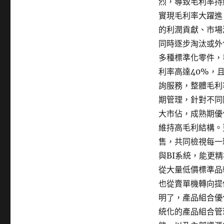
烈，導致毛利率持
實現毛利率大躍進
的利潤貢獻、市場
同時逐步淘汰或外
多種標準化零件，
利率高達40%，
詢服務，整體毛利
期管理，針對不同
大市佔，成熟期優
維持高毛利結構。
售，共同檢視每一
與BI系統，能更
從大量低價標準品
也從賣單機轉向提
明了，產品組合優
統化的產品組合管