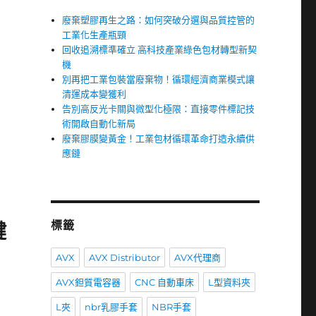
廢棄塑膠再生之路：如何突破分選與品質控管的
工業化生產瓶頸
回收追溯標準確立 高科技產業綠色包材轉型新契
機
別再把工業包裝當廢棄物！循環經濟商業模式讓
清運成本變獲利
告別高反光卡關與微型化極限：直接零件標記技
術開啟自動化新局
廢棄膠膜變黃金！工業包材循環革命打造永續供
應鏈
鍵
標籤
AVX
AVX Distributor
AVX代理商
AVX鉭質電容器
CNC 自動車床
L型資料夾
L夾
nbr乳膠手套
NBR手套