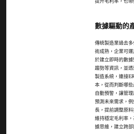
提升毛利率，也帶
數據驅動的
傳統製造業過去多
術成熟，企業可運
於建立即時的數據
趨勢等資訊，並透
製造系統，連接E
本，從而判斷哪些
自動預警，讓管理
預測未來需求，例
長，提前調整原料
維持穩定毛利率，
據思維，建立跨部