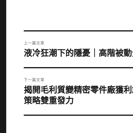
文
上一篇文章
章
液冷狂潮下的隱憂｜高階被動
上
一
導
篇
覽
文
下一篇文章
章:
揭開毛利質變精密零件廠獲利
下
一
策略雙重發力
篇
文
章: