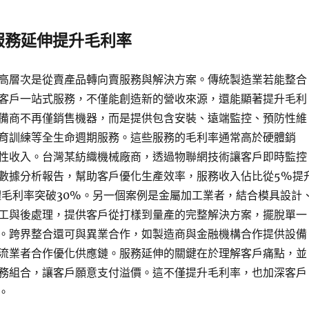
服務延伸提升毛利率
高層次是從賣產品轉向賣服務與解決方案。傳統製造業若能整合
客戶一站式服務，不僅能創造新的營收來源，還能顯著提升毛利
備商不再僅銷售機器，而是提供包含安裝、遠端監控、預防性維
育訓練等全生命週期服務。這些服務的毛利率通常高於硬體銷
性收入。台灣某紡織機械廠商，透過物聯網技術讓客戶即時監控
數據分析報告，幫助客戶優化生產效率，服務收入佔比從5%提
體毛利率突破30%。另一個案例是金屬加工業者，結合模具設計
工與後處理，提供客戶從打樣到量產的完整解決方案，擺脫單一
。跨界整合還可與異業合作，如製造商與金融機構合作提供設備
流業者合作優化供應鏈。服務延伸的關鍵在於理解客戶痛點，並
務組合，讓客戶願意支付溢價。這不僅提升毛利率，也加深客戶
。