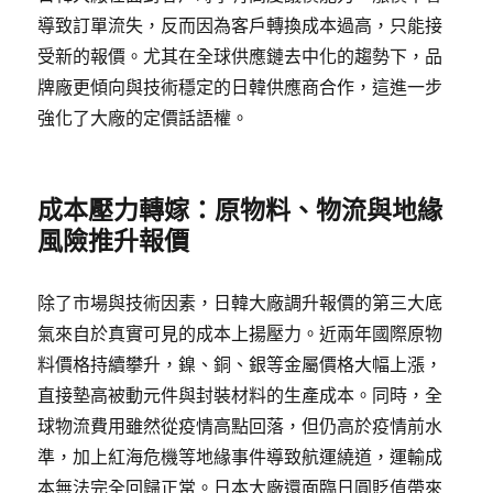
導致訂單流失，反而因為客戶轉換成本過高，只能接
受新的報價。尤其在全球供應鏈去中化的趨勢下，品
牌廠更傾向與技術穩定的日韓供應商合作，這進一步
強化了大廠的定價話語權。
成本壓力轉嫁：原物料、物流與地緣
風險推升報價
除了市場與技術因素，日韓大廠調升報價的第三大底
氣來自於真實可見的成本上揚壓力。近兩年國際原物
料價格持續攀升，鎳、銅、銀等金屬價格大幅上漲，
直接墊高被動元件與封裝材料的生產成本。同時，全
球物流費用雖然從疫情高點回落，但仍高於疫情前水
準，加上紅海危機等地緣事件導致航運繞道，運輸成
本無法完全回歸正常。日本大廠還面臨日圓貶值帶來