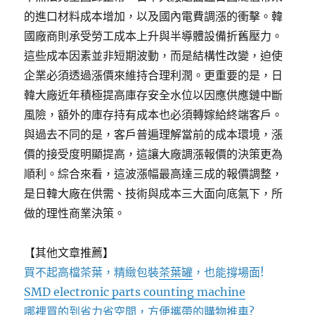
的進口材料成本增加，以及國內電費調漲的衝擊。韓
國廠商則承受勞工成本上升與半導體設備折舊壓力。
這些成本因素並非短期波動，而是結構性改變，迫使
企業必須透過漲價來維持合理利潤。更重要的是，日
韓大廠近年積極提高庫存安全水位以因應供應鏈中斷
風險，額外的庫存持有成本也必須轉嫁給終端客戶。
與過去不同的是，客戶普遍理解當前的成本環境，漲
價的接受度明顯提高，這讓大廠調漲報價的決策更為
順利。綜合來看，這波漲幅最高達三成的報價調整，
是日韓大廠在供需、技術與成本三大面向底氣下，所
做的理性商業決策。
【其他文章推薦】
買不起高檔茶葉，精緻包裝
茶葉罐
，也能撐場面!
SMD electronic parts counting machine
哪裡買的到省力省空間，方便攜帶的
購物推車
?