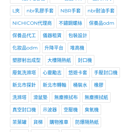
L夾
nbr乳膠手套
NBR手套
nbr耐油手套
NICHICON代理商
不鏽鋼螺絲
保養品odm
保養品代工
儀器租賃
包裝設計
化妝品odm
升降平台
堆高機
塑膠射出成型
大樓隔熱紙
封口機
廢氣洗滌塔
心靈勵志
悠遊卡套
手壓封口機
新北市探針
新北市轉軸
桶裝水
橡膠
洗滌塔
滑鼠墊
無塵擦拭布
無塵擦拭紙
真空封口機
示波器
空壓機
臭氧機
茶葉罐
貨梯
購物推車
防爆隔熱紙