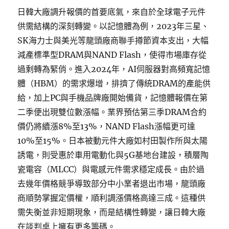
日韓大廠調升報價的首要底氣，來自於全球電子元件
供需結構的深刻轉變。以記憶體為例，2023年三星、
SK海力士與美光等龍頭廠商聯手撙節資本支出，大幅
減產標準型DRAM與NAND Flash，使得市場庫存從
過剩轉為緊俏。進入2024年，AI伺服器對高頻寬記憶
體（HBM）的需求爆增，排擠了傳統DRAM的產能供
給，加上PC與手機品牌廠開始備貨，記憶體報價在第
二季便出現雙位數漲幅。業界預估第三季DRAM合約
價仍將續漲8%至13%，NAND Flash漲幅更可達
10%至15%。日本被動元件大廠如村田製作所與太陽
誘電，則受惠於車用電動化與5G基地台建設，積層陶
瓷電容（MLCC）與電感元件需求穩定成長。由於過
去幾年價格競爭導致部分中小業者退出市場，龍頭廠
商順勢掌握定價權，順利調漲價格高達三成。這種供
需失衡並非短期現象，而是結構性轉變，讓日韓大廠
在談判桌上擁有更多籌碼。