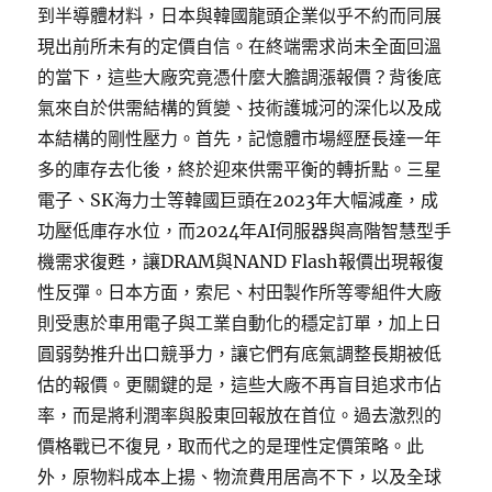
到半導體材料，日本與韓國龍頭企業似乎不約而同展
現出前所未有的定價自信。在終端需求尚未全面回溫
的當下，這些大廠究竟憑什麼大膽調漲報價？背後底
氣來自於供需結構的質變、技術護城河的深化以及成
本結構的剛性壓力。首先，記憶體市場經歷長達一年
多的庫存去化後，終於迎來供需平衡的轉折點。三星
電子、SK海力士等韓國巨頭在2023年大幅減產，成
功壓低庫存水位，而2024年AI伺服器與高階智慧型手
機需求復甦，讓DRAM與NAND Flash報價出現報復
性反彈。日本方面，索尼、村田製作所等零組件大廠
則受惠於車用電子與工業自動化的穩定訂單，加上日
圓弱勢推升出口競爭力，讓它們有底氣調整長期被低
估的報價。更關鍵的是，這些大廠不再盲目追求市佔
率，而是將利潤率與股東回報放在首位。過去激烈的
價格戰已不復見，取而代之的是理性定價策略。此
外，原物料成本上揚、物流費用居高不下，以及全球