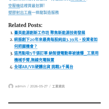
空壓機
這裡買最划算!
塑膠射出工廠
一條龍製造服務
Related Posts:
臺英能源創新工作坊 聚焦新能源技術發展
統振創下20年來最高每股純益3.39元，投資者如
何把握機會？
這亮點吸5千張訂單 納智捷電動車被搶爆_工業用
機械手臂,無線充電裝置
全球AR/VR硬體出貨 挑戰2千萬台
作
發
分
admin
2026-05-27
工業資訊
者
佈
類
日
期:
文