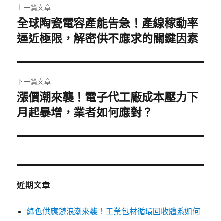
上一篇文章
章
全球陶瓷電容產能告急！產線稼動率
上
一
逼近極限，解密供不應求的關鍵因素
導
篇
覽
文
章:
下一篇文章
漲價潮來襲！電子代工廠成本壓力下
下
一
月起暴增，業者如何應對？
篇
文
章:
近期文章
綠色供應鏈浪潮來襲！工業包材循環回收體系如何