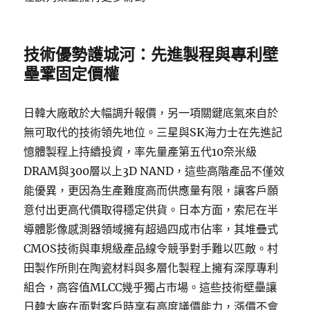
技術優勢護城河：先進製程與專利壁
壘鞏固定價權
日韓大廠敢於大幅調升報價，另一項關鍵底氣來自於
無可取代的技術領先地位。三星與SK海力士在先進記
憶體製程上持續投資，率先量產第五代10奈米級
DRAM與300層以上3D NAND，這些高階產品不僅效
能優異，更因為生產難度高而供應量有限，讓客戶願
意付出更高代價取得穩定供貨。日本方面，索尼在半
導體影像感測器領域擁有超過四成市佔率，其堆疊式
CMOS技術與車規級產品線令競爭對手難以匹敵。村
田製作所則在陶瓷材料與多層化製程上擁有深厚專利
組合，高容值MLCC幾乎獨占市場。這些技術壁壘讓
日韓大廠在面對客戶時享有高度議價能力，漲價不會