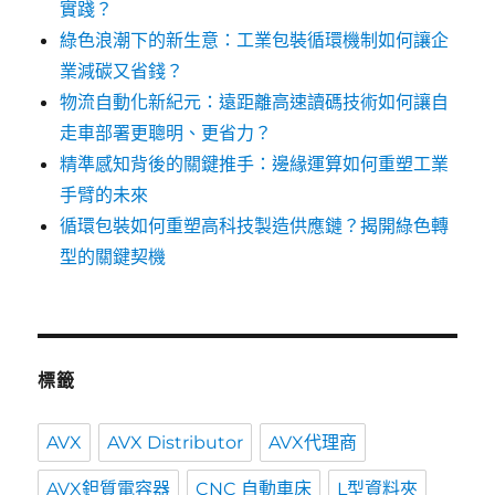
實踐？
綠色浪潮下的新生意：工業包裝循環機制如何讓企
業減碳又省錢？
物流自動化新紀元：遠距離高速讀碼技術如何讓自
走車部署更聰明、更省力？
精準感知背後的關鍵推手：邊緣運算如何重塑工業
手臂的未來
循環包裝如何重塑高科技製造供應鏈？揭開綠色轉
型的關鍵契機
標籤
AVX
AVX Distributor
AVX代理商
AVX鉭質電容器
CNC 自動車床
L型資料夾