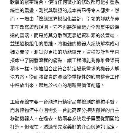
軟體的緊密耦合，使得任何微小的修改都可能引發系
統性的震盪，測試與驗證的成本高昂得令人卻步。然
而，一場由「邊緣運算模組化設計」引領的靜默革命
正在改寫遊戲規則。它不再將運算能力全部集中於遙
遠的雲端，而是將其分散到更靠近資料源的裝置端，
並透過模組化的思維，將複雜的機器人系統解構成可
獨立開發、測試與更換的功能單元。這種設計哲學直
接命中了開發流程的痛點，讓工程師能夠像堆疊樂高
積木一樣，快速組合出符合特定場景需求的機器人解
決方案，從而將寶貴的資源從重複性的底層整合工作
中釋放出來，聚焦於核心的創新與價值創造。
工廠產線需要一台能進行精密品質檢測的機械手臂，
而倉儲物流中心則需要一台能高速分揀與搬運的自主
移動機器人。在過去，這兩套系統幾乎需要從頭開始
打造。但現在，透過預先定義好的介面與通訊協定，