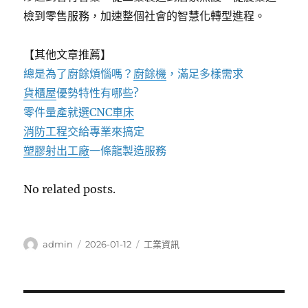
檢到零售服務，加速整個社會的智慧化轉型進程。
【其他文章推薦】
總是為了廚餘煩惱嗎？
廚餘機
，滿足多樣需求
貨櫃屋
優勢特性有哪些?
零件量產就選
CNC車床
消防工程
交給專業來搞定
塑膠射出工廠
一條龍製造服務
No related posts.
作
發
分
admin
2026-01-12
工業資訊
者
佈
類
日
期:
文