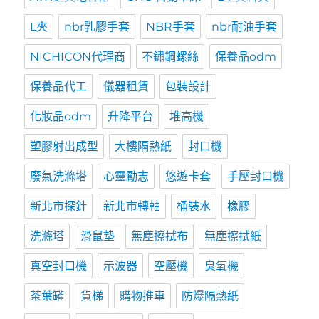
L夾
nbr乳膠手套
NBR手套
nbr耐油手套
NICHICON代理商
不鏽鋼螺絲
保養品odm
保養品代工
儀器租賃
包裝設計
化妝品odm
升降平台
堆高機
塑膠射出成型
大樓隔熱紙
封口機
廢氣洗滌塔
心靈勵志
悠遊卡套
手壓封口機
新北市探針
新北市轉軸
桶裝水
橡膠
洗滌塔
滑鼠墊
無塵擦拭布
無塵擦拭紙
真空封口機
示波器
空壓機
臭氧機
茶葉罐
貨梯
購物推車
防爆隔熱紙