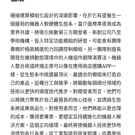
邊緣運算模組化設計的深遠影響，在於它有望催生一
個蓬勃的機器人軟硬體生態系。當介面標準逐漸成為
業界共識，將吸引無數第三方開發者、新創公司乃至
學術機構，投入特定功能模組的研發。可能會有團隊
專精於極高精度的力回饋控制模組，另一團隊則擅長
開發在擁擠動態環境中的人機協作避障演算法。機器
人整合商或終端企業可以像在應用商店選購APP一
樣，從生態系中挑選最頂尖、最適合的模組來打造自
己的產品。這種分工與競爭，將驅動每個細分領域的
技術以更快的速度迭代進步。對開發者而言，他們可
以將精力聚焦於自己最擅長的核心技術，並透過生態
系將成果商品化。對使用者而言，他們將能以更合理
的成本，獲得更專業、更穩定且持續進化的機器人解
決方案。這個正向循環，最終將使機器人技術更快地
滲透到各行各業，從工業製造到居家照護，從農業巡