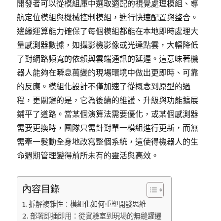
開發者可以從模組庫中選取適配的視覺處理模組、導
航定位模組與機械控制模組，進行快速配置與整合。
邊緣運算能力確保了每個模組都能在本地即時處理大
量感測器數據，如攝影機影像或光達點雲，大幅降低
了對網路頻寬的依賴與雲端通訊的延遲。這意味著機
器人能夠在瞬息萬變的現場環境中做出更即時、可靠
的反應。模組化設計不僅加速了從概念到原型的過
程，更關鍵的是，它為後續的維護、升級與功能擴展
鋪平了道路。當某個演算法需要優化，或某個感測器
需要更換時，團隊只需針對單一模組進行更新，而無
需牽一髮動全身地改寫整個系統，這使得機器人的生
命週期管理變得前所未有的靈活與高效。
內容目錄
拆解複雜性：模組化如何重塑開發思維
部署即插即用：從實驗室到現場的無縫躍遷