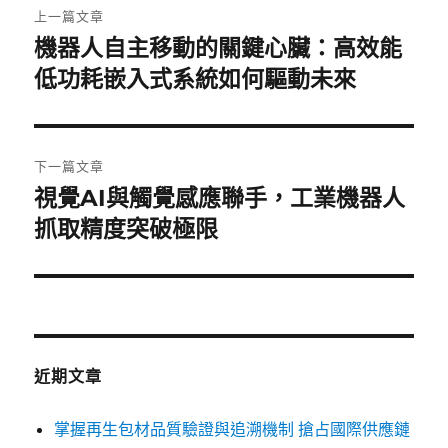
上一篇文章
章
機器人自主移動的關鍵心臟：高效能
上
一
低功耗嵌入式系統如何驅動未來
導
篇
覽
文
章:
下一篇文章
視覺AI與觸覺感應聯手，工業機器人
下
一
抓取精度突破極限
篇
文
章:
近期文章
掌握再生包材品質驗證與追溯機制 搶占國際供應鏈