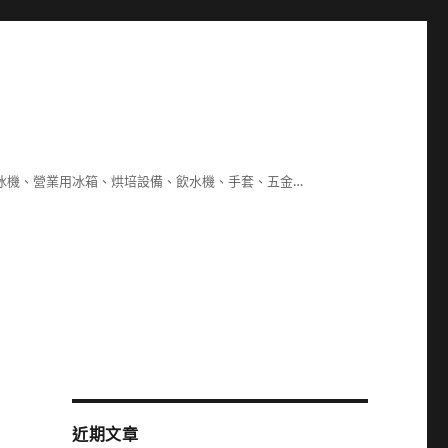
冰機、營業用冰箱、烘培設備、飲水機、手套、五金…
近期文章