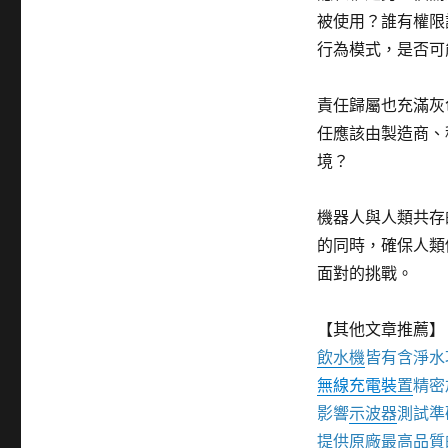
被使用？誰有權限
行為模式，是否可
責任歸屬也充滿灰
任應該由製造商、
境？
機器人與人類共存
的同時，確保人類
面對的挑戰。
【其他文章推薦】
飲水機
皆有含淨水
無線充電裝
置
精密
影響
示波器
測試準
提供原廠最高品質