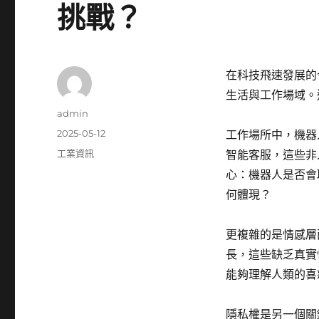
挑戰？
在科技飛速發展的
生活與工作場域。
作
admin
者
發
2025-05-12
工作場所中，機器
佈
分
工業資訊
智能客服，這些非
日
類
心：機器人是否會
期:
何體現？
更複雜的是情感層
長，這些缺乏真實
能夠理解人類的喜
隱私權是另一個關