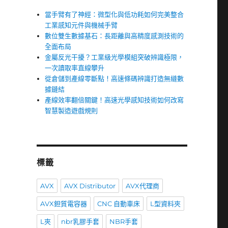
當手臂有了神經：微型化與低功耗如何完美整合
工業感知元件與機械手臂
數位雙生數據基石：長距離與高精度感測技術的
全面布局
金屬反光干擾？工業級光學模組突破辨識極限，
一次讀取率直線攀升
從倉儲到產線零斷點！高速條碼辨識打造無縫數
據鏈結
產線效率翻倍關鍵！高速光學感知技術如何改寫
智慧製造遊戲規則
標籤
AVX
AVX Distributor
AVX代理商
AVX鉭質電容器
CNC 自動車床
L型資料夾
L夾
nbr乳膠手套
NBR手套