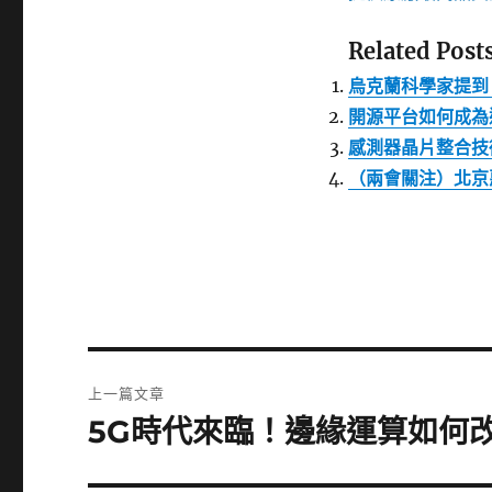
Related Posts
烏克蘭科學家提到
開源平台如何成為
感測器晶片整合技
（兩會關注）北京
文
上一篇文章
章
5G時代來臨！邊緣運算如何
上
一
導
篇