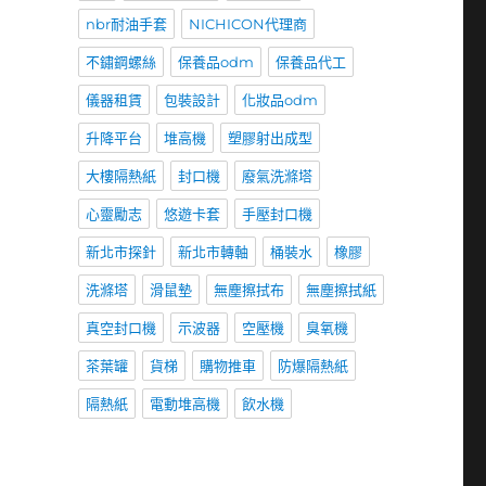
nbr耐油手套
NICHICON代理商
不鏽鋼螺絲
保養品odm
保養品代工
儀器租賃
包裝設計
化妝品odm
升降平台
堆高機
塑膠射出成型
大樓隔熱紙
封口機
廢氣洗滌塔
心靈勵志
悠遊卡套
手壓封口機
新北市探針
新北市轉軸
桶裝水
橡膠
洗滌塔
滑鼠墊
無塵擦拭布
無塵擦拭紙
真空封口機
示波器
空壓機
臭氧機
茶葉罐
貨梯
購物推車
防爆隔熱紙
隔熱紙
電動堆高機
飲水機