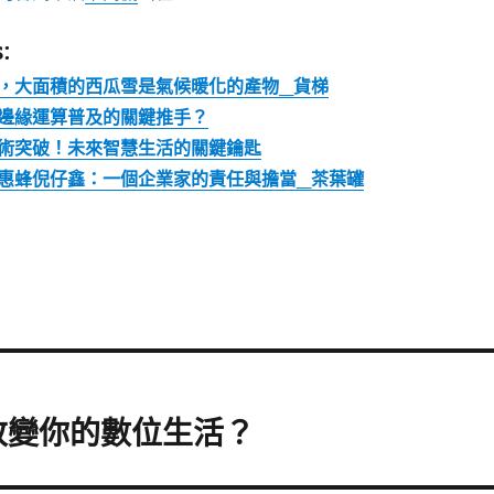
:
，大面積的西瓜雪是氣候暖化的產物_貨梯
邊緣運算普及的關鍵推手？
術突破！未來智慧生活的關鍵鑰匙
惠蜂倪仔鑫：一個企業家的責任與擔當_茶葉罐
改變你的數位生活？