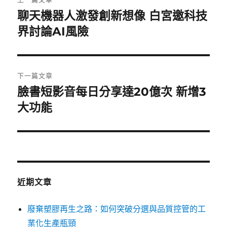
章
聊天機器人激發創新想像 白宮邀科技
上
一
界討論AI風險
導
篇
覽
文
章:
下一篇文章
臉書短影音每日分享達20億次 新增3
下
一
大功能
篇
文
章:
近期文章
廢棄塑膠再生之路：如何突破分選與品質控管的工
業化生產瓶頸