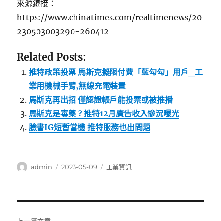
來源鏈接：
https://www.chinatimes.com/realtimenews/20
230503003290-260412
Related Posts:
推特政策投票 馬斯克擬限付費「藍勾勾」用戶_工
業用機械手臂,無線充電裝置
馬斯克再出招 僅認證帳戶能投票或被推播
馬斯克是毒藥？推特12月廣告收入慘況曝光
臉書IG短暫當機 推特服務也出問題
作
發
分
admin
2023-05-09
工業資訊
者
佈
類
日
期:
文
上一篇文章