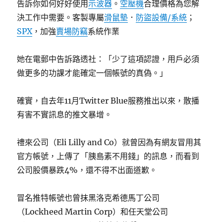
告訴你如何好好使用
示波器
。
空壓機
合理價格為您解
決工作中需要。客製專屬
滑鼠墊
．
防盜設備/系統
；
SPX
，加強
賣場防竊
系統作業
她在電郵中告訴路透社：「少了這項認證，用戶必須
做更多的功課才能確定一個帳號的真偽。」
確實，自去年11月Twitter Blue服務推出以來，散播
有害不實訊息的推文暴增。
禮來公司（Eli Lilly and Co）就曾因為有網友冒用其
官方帳號，上傳了「胰島素不用錢」的訊息，而看到
公司股價暴跌4%，還不得不出面道歉。
冒名推特帳號也曾抹黑洛克希德馬丁公司
（Lockheed Martin Corp）和任天堂公司