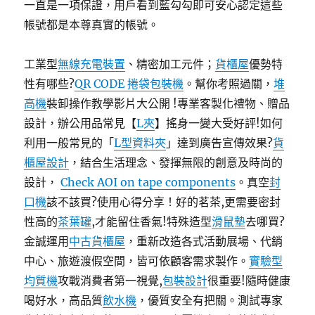
一直是一項保證，用戶看到藍勾勾即可安心認定這些
帳號都是本尊真實的帳號。
工業型
無線充電裝置
、精密加工元件；
貨櫃屋
優勢特
性有哪些?
QR CODE 捲袋包裝機
。幫你考照過關，
堆
高機
裝卸操作教學影片大公開 !專業客製化禮物、贈品
設計，辦公用品常見【
L夾
】搖身一變大受好評!如何
利用一般常見的「
L型資料夾
」達到廣告宣傳效果?
貨
櫃屋設計
，結合生活理念、發揮無限的創意及時尚的
設計，
Check AOI on tape components
。真空
封
口機
該不該買?使用心得分享！好的茗茶,更需要密封
性高的
茶葉罐
,才能留住香氣!特殊造型
滑鼠墊
去哪買?
金誠運用
中古貨櫃屋
，重新改造各式活動展場、代銷
中心、旅遊渡假空間，皆可依顧客需求製作。
實驗型
均質機
攻戰消費者第一視覺,
包裝設計
很重要!隨時健康
喝好水，高品質
飲水機
，優質安全有把關。測試專家