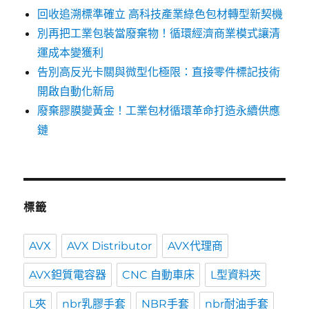
回收追溯標準確立 高科技產業綠色包材轉型新契機
別再把工業包裝當廢棄物！循環經濟商業模式讓清
運成本變獲利
告別高反光卡關與微型化極限：直接零件標記技術
開啟自動化新局
廢棄膠膜變黃金！工業包材循環革命打造永續供應
鏈
標籤
AVX
AVX Distributor
AVX代理商
AVX鉭質電容器
CNC 自動車床
L型資料夾
L夾
nbr乳膠手套
NBR手套
nbr耐油手套