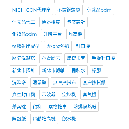
NICHICON代理商
不鏽鋼螺絲
保養品odm
保養品代工
儀器租賃
包裝設計
化妝品odm
升降平台
堆高機
塑膠射出成型
大樓隔熱紙
封口機
廢氣洗滌塔
心靈勵志
悠遊卡套
手壓封口機
新北市探針
新北市轉軸
桶裝水
橡膠
洗滌塔
滑鼠墊
無塵擦拭布
無塵擦拭紙
真空封口機
示波器
空壓機
臭氧機
茶葉罐
貨梯
購物推車
防爆隔熱紙
隔熱紙
電動堆高機
飲水機