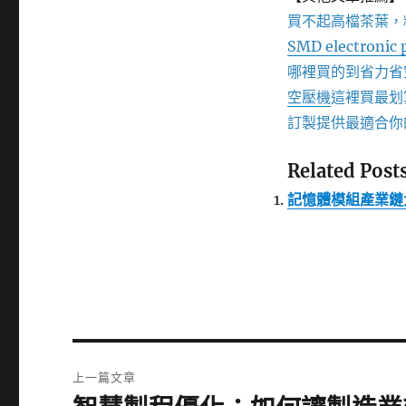
買不起高檔茶葉，
SMD electronic 
哪裡買的到省力省
空壓機
這裡買最划
訂製提供最適合你
Related Posts
記憶體模組產業鏈
文
上一篇文章
章
上