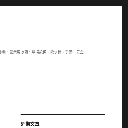
冰機、營業用冰箱、烘培設備、飲水機、手套、五金…
近期文章