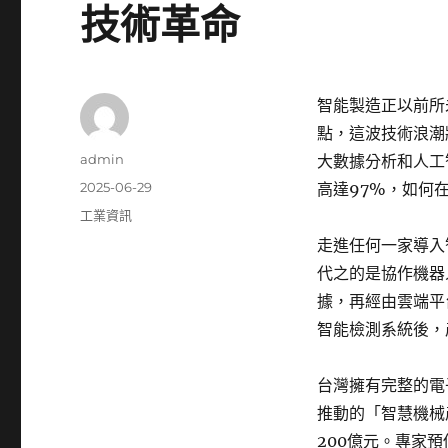
技術革命
智能製造正以前所
點，這波技術浪潮
作
admin
大數據分析和人工
者
發
2025-06-29
高達97%，如何
佈
分
工業資訊
日
類
走進任何一家導入
期:
代之的是協作機器
據，再經由雲端平
智能檢測系統後，
台灣擁有完整的電
推動的「智慧機械
200億元。專家