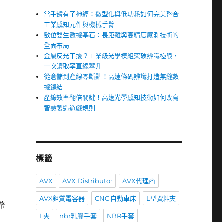
當手臂有了神經：微型化與低功耗如何完美整合
工業感知元件與機械手臂
數位雙生數據基石：長距離與高精度感測技術的
全面布局
金屬反光干擾？工業級光學模組突破辨識極限，
一次讀取率直線攀升
從倉儲到產線零斷點！高速條碼辨識打造無縫數
比
據鏈結
產線效率翻倍關鍵！高速光學感知技術如何改寫
智慧製造遊戲規則
標籤
AVX
AVX Distributor
AVX代理商
AVX鉭質電容器
CNC 自動車床
L型資料夾
幣
L夾
nbr乳膠手套
NBR手套