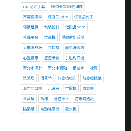
nbr耐油手套
NICHICON代理商
不鏽鋼螺絲
保養品odm
保養品代工
儀器租賃
包裝設計
化妝品odm
升降平台
堆高機
塑膠射出成型
大樓隔熱紙
封口機
廢氣洗滌塔
心靈勵志
悠遊卡套
手壓封口機
新北市探針
新北市轉軸
桶裝水
橡膠
洗滌塔
滑鼠墊
無塵擦拭布
無塵擦拭紙
真空封口機
示波器
空壓機
臭氧機
茶葉罐
貨梯
購物推車
防爆隔熱紙
隔熱紙
電動堆高機
飲水機