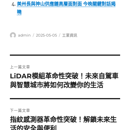
美州長與神山供應鏈高層面對面 今晚關鍵對話揭
曉
作
發
分
admin
2025-05-05
工業資訊
者
佈
類
日
期:
文
上一篇文章
章
LiDAR模組革命性突破！未來自駕車
上
一
與智慧城市將如何改變你的生活
導
篇
覽
文
章:
下一篇文章
指紋感測器革命性突破！解鎖未來生
下
一
活的安全與便利