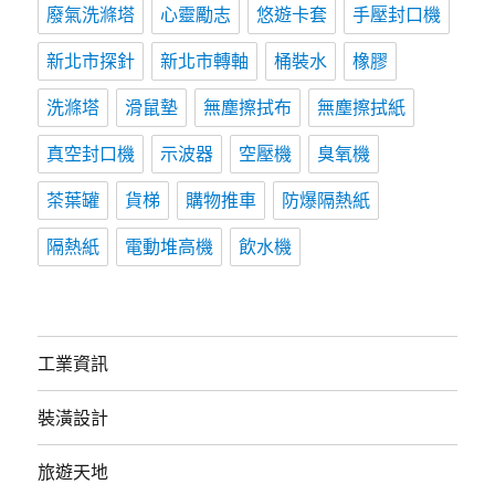
廢氣洗滌塔
心靈勵志
悠遊卡套
手壓封口機
新北市探針
新北市轉軸
桶裝水
橡膠
洗滌塔
滑鼠墊
無塵擦拭布
無塵擦拭紙
真空封口機
示波器
空壓機
臭氧機
茶葉罐
貨梯
購物推車
防爆隔熱紙
隔熱紙
電動堆高機
飲水機
工業資訊
裝潢設計
旅遊天地