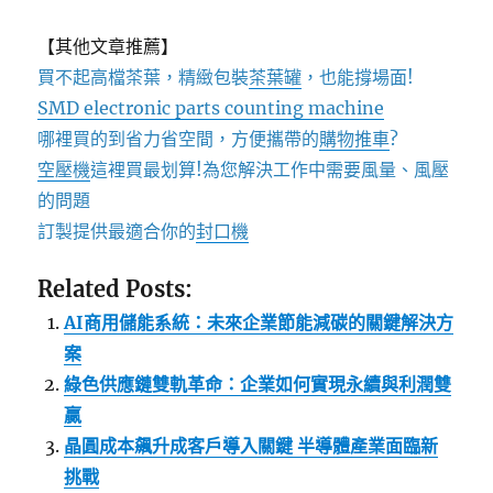
【其他文章推薦】
買不起高檔茶葉，精緻包裝
茶葉罐
，也能撐場面!
SMD electronic parts counting machine
哪裡買的到省力省空間，方便攜帶的
購物推車
?
空壓機
這裡買最划算!為您解決工作中需要風量、風壓
的問題
訂製提供最適合你的
封口機
Related Posts:
AI商用儲能系統：未來企業節能減碳的關鍵解決方
案
綠色供應鏈雙軌革命：企業如何實現永續與利潤雙
贏
晶圓成本飆升成客戶導入關鍵 半導體產業面臨新
挑戰