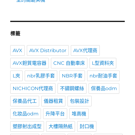
標籤
AVX
AVX Distributor
AVX代理商
AVX鉭質電容器
CNC 自動車床
L型資料夾
L夾
nbr乳膠手套
NBR手套
nbr耐油手套
NICHICON代理商
不鏽鋼螺絲
保養品odm
保養品代工
儀器租賃
包裝設計
化妝品odm
升降平台
堆高機
塑膠射出成型
大樓隔熱紙
封口機