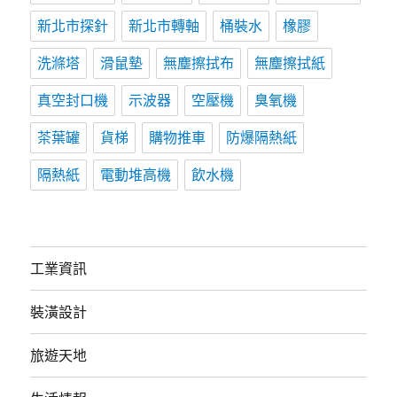
新北市探針
新北市轉軸
桶裝水
橡膠
洗滌塔
滑鼠墊
無塵擦拭布
無塵擦拭紙
真空封口機
示波器
空壓機
臭氧機
茶葉罐
貨梯
購物推車
防爆隔熱紙
隔熱紙
電動堆高機
飲水機
工業資訊
裝潢設計
旅遊天地