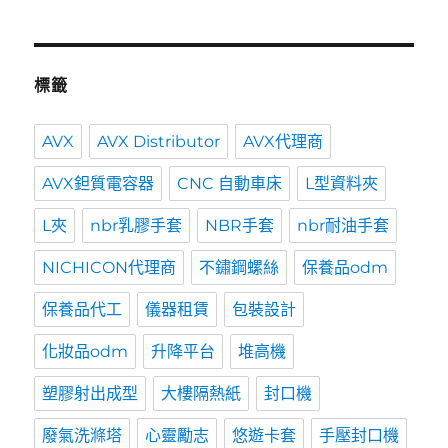
標籤
AVX
AVX Distributor
AVX代理商
AVX鉭質電容器
CNC 自動車床
L型資料夾
L夾
nbr乳膠手套
NBR手套
nbr耐油手套
NICHICON代理商
不鏽鋼螺絲
保養品odm
保養品代工
儀器租賃
包裝設計
化妝品odm
升降平台
堆高機
塑膠射出成型
大樓隔熱紙
封口機
廢氣洗滌塔
心靈勵志
悠遊卡套
手壓封口機