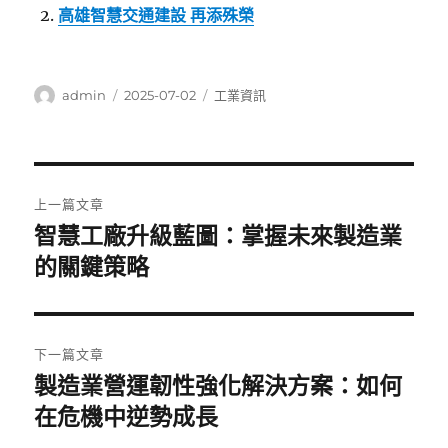
高雄智慧交通建設 再添殊榮
作
發
分
admin
2025-07-02
工業資訊
者
佈
類
日
期:
文
上一篇文章
章
智慧工廠升級藍圖：掌握未來製造業
上
一
的關鍵策略
導
篇
覽
文
章:
下一篇文章
製造業營運韌性強化解決方案：如何
下
一
在危機中逆勢成長
篇