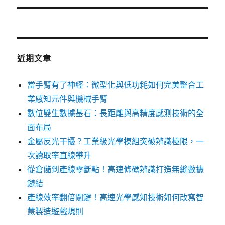
文
章:
近期文章
當手臂有了神經：微型化與低功耗如何完美整合工
業感知元件與機械手臂
數位雙生數據基石：長距離與高精度感測技術的全
面布局
金屬反光干擾？工業級光學模組突破辨識極限，一
次讀取率直線攀升
從倉儲到產線零斷點！高速條碼辨識打造無縫數據
鏈結
產線效率翻倍關鍵！高速光學感知技術如何改寫智
慧製造遊戲規則