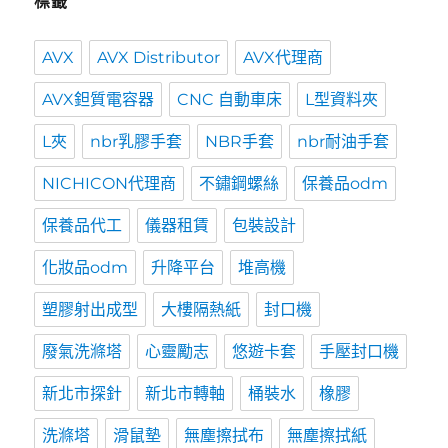
標籤
AVX
AVX Distributor
AVX代理商
AVX鉭質電容器
CNC 自動車床
L型資料夾
L夾
nbr乳膠手套
NBR手套
nbr耐油手套
NICHICON代理商
不鏽鋼螺絲
保養品odm
保養品代工
儀器租賃
包裝設計
化妝品odm
升降平台
堆高機
塑膠射出成型
大樓隔熱紙
封口機
廢氣洗滌塔
心靈勵志
悠遊卡套
手壓封口機
新北市探針
新北市轉軸
桶裝水
橡膠
洗滌塔
滑鼠墊
無塵擦拭布
無塵擦拭紙