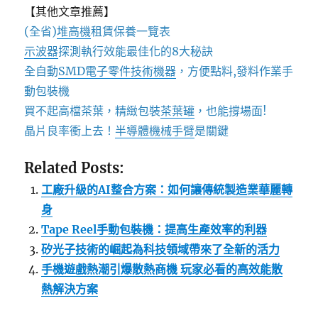
【其他文章推薦】
(全省)
堆高機
租賃保養一覽表
示波器
探測執行效能最佳化的8大秘訣
全自動
SMD電子零件技術機器
，方便點料,發料作業手
動包裝機
買不起高檔茶葉，精緻包裝
茶葉罐
，也能撐場面!
晶片良率衝上去！
半導體機械手臂
是關鍵
Related Posts:
工廠升級的AI整合方案：如何讓傳統製造業華麗轉
身
Tape Reel手動包裝機：提高生產效率的利器
矽光子技術的崛起為科技領域帶來了全新的活力
手機遊戲熱潮引爆散熱商機 玩家必看的高效能散
熱解決方案