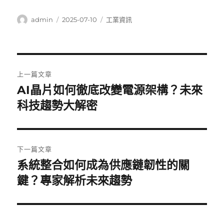
作
發
分
admin
2025-07-10
工業資訊
者
佈
類
日
期:
文
上一篇文章
章
AI晶片如何徹底改變電源架構？未來
上
一
科技趨勢大解密
導
篇
覽
文
章:
下一篇文章
系統整合如何成為供應鏈韌性的關
下
一
鍵？專家解析未來趨勢
篇
文
章: