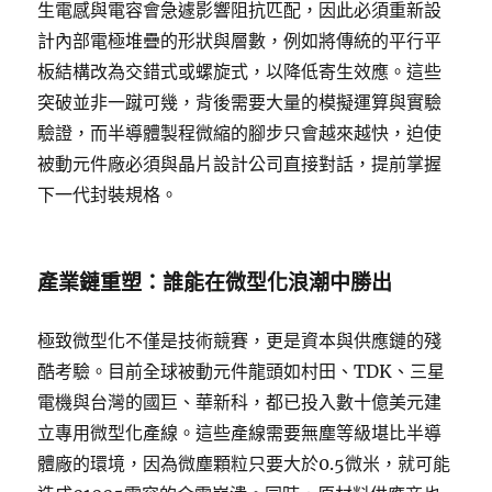
生電感與電容會急遽影響阻抗匹配，因此必須重新設
計內部電極堆疊的形狀與層數，例如將傳統的平行平
板結構改為交錯式或螺旋式，以降低寄生效應。這些
突破並非一蹴可幾，背後需要大量的模擬運算與實驗
驗證，而半導體製程微縮的腳步只會越來越快，迫使
被動元件廠必須與晶片設計公司直接對話，提前掌握
下一代封裝規格。
產業鏈重塑：誰能在微型化浪潮中勝出
極致微型化不僅是技術競賽，更是資本與供應鏈的殘
酷考驗。目前全球被動元件龍頭如村田、TDK、三星
電機與台灣的國巨、華新科，都已投入數十億美元建
立專用微型化產線。這些產線需要無塵等級堪比半導
體廠的環境，因為微塵顆粒只要大於0.5微米，就可能