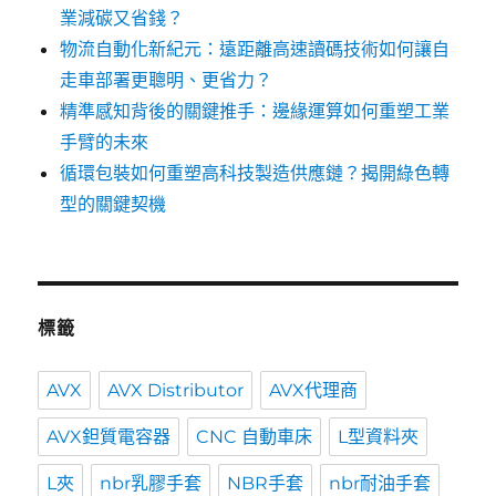
業減碳又省錢？
物流自動化新紀元：遠距離高速讀碼技術如何讓自
走車部署更聰明、更省力？
精準感知背後的關鍵推手：邊緣運算如何重塑工業
手臂的未來
循環包裝如何重塑高科技製造供應鏈？揭開綠色轉
型的關鍵契機
標籤
AVX
AVX Distributor
AVX代理商
AVX鉭質電容器
CNC 自動車床
L型資料夾
L夾
nbr乳膠手套
NBR手套
nbr耐油手套