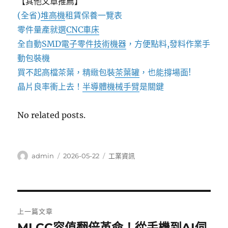
【其他文章推薦】
(全省)
堆高機
租賃保養一覽表
零件量產就選
CNC車床
全自動
SMD電子零件技術機器
，方便點料,發料作業手
動包裝機
買不起高檔茶葉，精緻包裝
茶葉罐
，也能撐場面!
晶片良率衝上去！
半導體機械手臂
是關鍵
No related posts.
作
發
分
admin
2026-05-22
工業資訊
者
佈
類
日
期:
文
上一篇文章
章
MLCC容值翻倍革命！從手機到AI伺
上