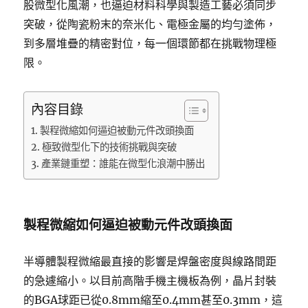
股微型化風潮，也逼迫材料科學與製造工藝必須同步
突破，從陶瓷粉末的奈米化、電極金屬的均勻塗佈，
到多層堆疊的精密對位，每一個環節都在挑戰物理極
限。
內容目錄
製程微縮如何逼迫被動元件改頭換面
極致微型化下的技術挑戰與突破
產業鏈重塑：誰能在微型化浪潮中勝出
製程微縮如何逼迫被動元件改頭換面
半導體製程微縮最直接的影響是焊盤密度與線路間距
的急遽縮小。以目前高階手機主機板為例，晶片封裝
的BGA球距已從0.8mm縮至0.4mm甚至0.3mm，這