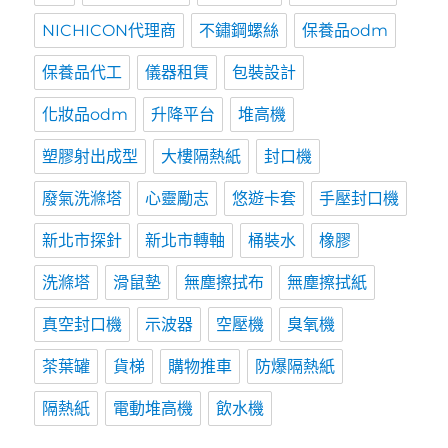
NICHICON代理商
不鏽鋼螺絲
保養品odm
保養品代工
儀器租賃
包裝設計
化妝品odm
升降平台
堆高機
塑膠射出成型
大樓隔熱紙
封口機
廢氣洗滌塔
心靈勵志
悠遊卡套
手壓封口機
新北市探針
新北市轉軸
桶裝水
橡膠
洗滌塔
滑鼠墊
無塵擦拭布
無塵擦拭紙
真空封口機
示波器
空壓機
臭氧機
茶葉罐
貨梯
購物推車
防爆隔熱紙
隔熱紙
電動堆高機
飲水機