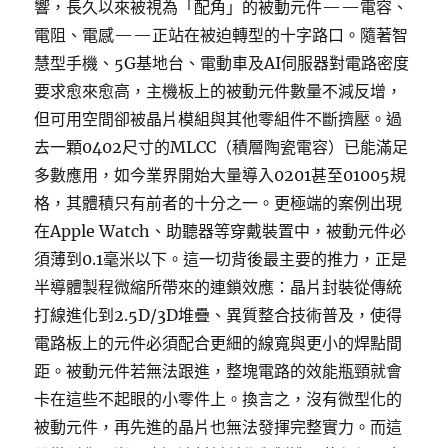
響，長久以來被視為「配角」的被動元件——電容、
電阻、電感——正站在被迫轉型的十字路口。隨著智
慧型手機、5G基地台、電動車及AI伺服器對電路密度
要求愈來愈高，主機板上的被動元件數量不減反增，
但可用空間卻被晶片模組與其他零組件不斷擠壓。過
去一顆0402尺寸的MLCC（積層陶瓷電容）已能滿足
多數應用，如今業界開始大量導入0201甚至01005規
格，其體積只有前者的十分之一。更極端的案例出現
在Apple Watch、助聽器等穿戴裝置中，被動元件必
須薄到0.1毫米以下。這一切背後最主要的推力，正是
半導體製程微縮所帶來的連鎖效應：晶片封裝從傳統
打線進化到2.5D/3D堆疊、異質整合技術普及，使得
電路板上的元件必須配合更細的線寬與更小的焊點間
距。被動元件若無法跟進，整塊電路的效能瓶頸就會
卡在這些不起眼的小零件上。換言之，沒有微型化的
被動元件，再先進的晶片也無法發揮完整實力。而這