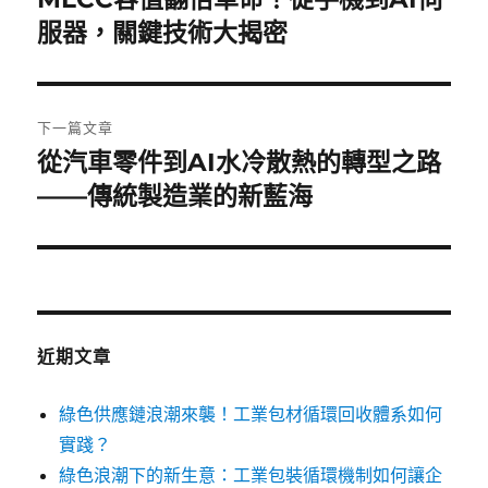
一
服器，關鍵技術大揭密
導
篇
覽
文
章:
下一篇文章
從汽車零件到AI水冷散熱的轉型之路
下
一
——傳統製造業的新藍海
篇
文
章:
近期文章
綠色供應鏈浪潮來襲！工業包材循環回收體系如何
實踐？
綠色浪潮下的新生意：工業包裝循環機制如何讓企