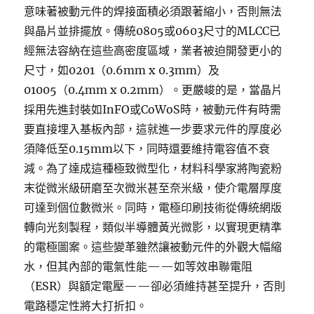
意味著被動元件的焊接面積必須跟著縮小，否則無法
與晶片並排擺放。傳統0805或0603尺寸的MLCC已
經無法容納在這些高密度區域，業者被迫開發更小的
尺寸，如0201（0.6mm x 0.3mm）及
01005（0.4mm x 0.2mm）。更嚴峻的是，當晶片
採用先進封裝如InFO或CoWoS時，被動元件有時需
要直接埋入基板內部，這就進一步要求元件的厚度必
須降低至0.15mm以下，同時還要維持電容值不衰
減。為了達成這種極致微型化，材料科學家將陶瓷粉
末從微米級研磨至次微米甚至奈米級，使介電層厚度
可達到個位數微米。同時，電極印刷技術從傳統網版
轉向光刻製程，類似半導體黃光微影，以實現更精準
的電極圖案。這些變革雖然讓被動元件的外觀大幅縮
水，但其內部的電氣性能——如等效串聯電阻
（ESR）與額定電壓——卻必須維持甚至提升，否則
電路穩定性將大打折扣。