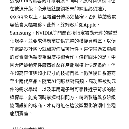
造成01005電容的介電崩潰。同時，原材料供應商也
在被迫升級：奈米級鈦酸鋇粉末的純度必須達到
99.99%以上，且粒徑分佈必須極窄，否則燒結後電
容值會大幅飄移。此外，終端客戶如Apple、
Samsung、NVIDIA等開始直接指定被動元件的微型
化規格，並要求供應商提供完整的模擬資料庫，以便
在電路設計階段就驗證佈局可行性。這使得過去單純
的買賣關係轉變為深度技術合作。值得關注的是，中
國大陸被動元件廠商雖然在產能規模上快速追趕，但
在超高容值與超小尺寸的技術門檻上仍落後日系廠商
至少兩代產品。隨著AI伺服器對高頻、高功率被動元
件的需求暴增，以及車用電子對可靠性近乎苛求的驗
證標準，能夠同時掌握材料配方、精密製造與系統級
協同設計的廠商，才有可能在這波微型化浪潮中坐穩
龍頭寶座。