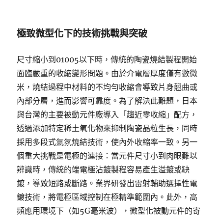
極致微型化下的技術挑戰與突破
尺寸縮小到01005以下時，傳統的陶瓷燒結製程開始
面臨嚴重的收縮變形問題。由於介電層厚度僅有數微
米，燒結過程中材料的不均勻收縮會導致片身翹曲或
內部分層，進而影響可靠度。為了解決此難題，日本
與台灣的主要被動元件廠導入「趨近零收縮」配方，
透過添加特定稀土氧化物來抑制陶瓷晶粒生長，同時
採用多段式氣氛燒結技術，使內外收縮率一致。另一
個重大挑戰是電極的連接：當元件尺寸小到肉眼難以
辨識時，傳統的端電極沾鍍製程容易產生溢鍍或缺
鍍，導致短路或斷路。業界研發出雷射輔助選擇性電
鍍技術，將電極區域控制在極精準範圍內。此外，高
頻應用環境下（如5G毫米波），微型化被動元件的寄