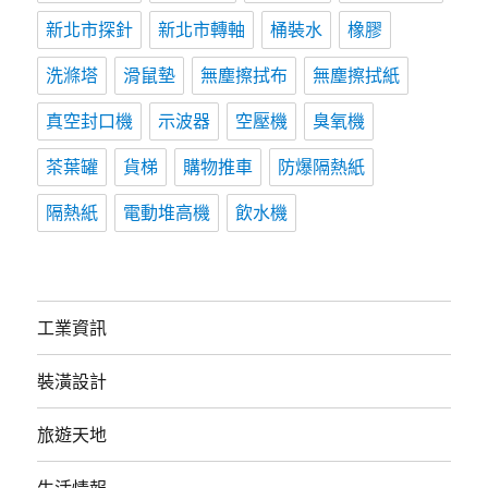
新北市探針
新北市轉軸
桶裝水
橡膠
洗滌塔
滑鼠墊
無塵擦拭布
無塵擦拭紙
真空封口機
示波器
空壓機
臭氧機
茶葉罐
貨梯
購物推車
防爆隔熱紙
隔熱紙
電動堆高機
飲水機
工業資訊
裝潢設計
旅遊天地