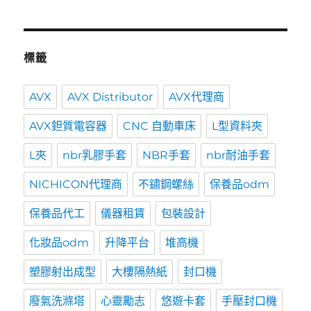
標籤
AVX
AVX Distributor
AVX代理商
AVX鉭質電容器
CNC 自動車床
L型資料夾
L夾
nbr乳膠手套
NBR手套
nbr耐油手套
NICHICON代理商
不鏽鋼螺絲
保養品odm
保養品代工
儀器租賃
包裝設計
化妝品odm
升降平台
堆高機
塑膠射出成型
大樓隔熱紙
封口機
廢氣洗滌塔
心靈勵志
悠遊卡套
手壓封口機