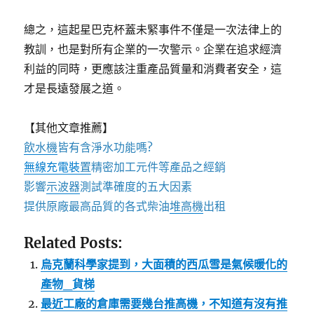
總之，這起星巴克杯蓋未緊事件不僅是一次法律上的
教訓，也是對所有企業的一次警示。企業在追求經濟
利益的同時，更應該注重產品質量和消費者安全，這
才是長遠發展之道。
【其他文章推薦】
飲水機
皆有含淨水功能嗎?
無線充電裝
置
精密加工元件等產品之經銷
影響
示波器
測試準確度的五大因素
提供原廠最高品質的各式柴油
堆高機
出租
Related Posts:
烏克蘭科學家提到，大面積的西瓜雪是氣候暖化的
產物_貨梯
最近工廠的倉庫需要幾台推高機，不知道有沒有推