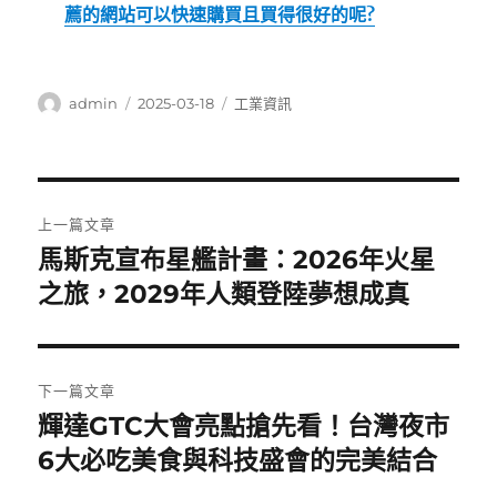
薦的網站可以快速購買且買得很好的呢?
作
發
分
admin
2025-03-18
工業資訊
者
佈
類
日
期:
文
上一篇文章
章
馬斯克宣布星艦計畫：2026年火星
上
一
之旅，2029年人類登陸夢想成真
導
篇
覽
文
章:
下一篇文章
輝達GTC大會亮點搶先看！台灣夜市
下
一
6大必吃美食與科技盛會的完美結合
篇