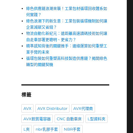
綠色供應鏈浪潮來襲！工業包材循環回收體系如
何實踐？
綠色浪潮下的新生意：工業包裝循環機制如何讓
企業減碳又省錢？
物流自動化新紀元：遠距離高速讀碼技術如何讓
自走車部署更聰明、更省力？
精準感知背後的關鍵推手：邊緣運算如何重塑工
業手臂的未來
循環包裝如何重塑高科技製造供應鏈？揭開綠色
轉型的關鍵契機
標籤
AVX
AVX Distributor
AVX代理商
AVX鉭質電容器
CNC 自動車床
L型資料夾
L夾
nbr乳膠手套
NBR手套