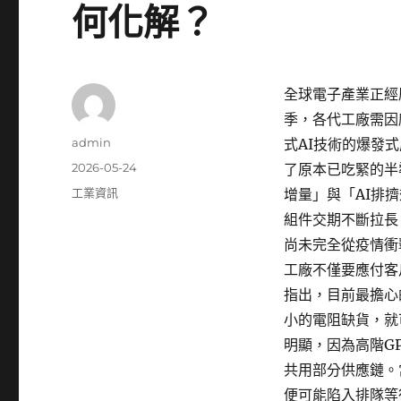
何化解？
全球電子產業正經
季，各代工廠需因
作
admin
式AI技術的爆發
者
發
2026-05-24
了原本已吃緊的半
佈
分
工業資訊
增量」與「AI排
日
類
組件交期不斷拉長
期:
尚未完全從疫情衝
工廠不僅要應付客
指出，目前最擔心
小的電阻缺貨，就
明顯，因為高階G
共用部分供應鏈。
便可能陷入排隊等