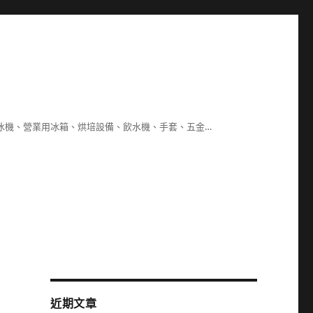
冰機、營業用冰箱、烘培設備、飲水機、手套、五金…
近期文章