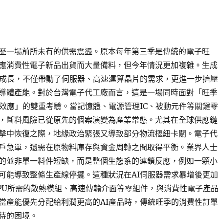
歷一場前所未有的供需震盪。原本每年第三季是傳統的電子旺
應消費性電子新品出貨而大量備料，但今年情況更加複雜。生成
式成長，不僅帶動了伺服器、高速運算晶片的需求，更進一步擠壓
導體產能。對於台灣電子代工廠而言，這是一場同時面對「旺季
擠效應」的雙重考驗。當記憶體、電源管理IC、被動元件等關鍵零
，斷料風險已從原先的個案演變為產業常態。尤其在全球供應鏈
擊中恢復之際，地緣政治緊張又導致部分物流樞紐卡關。電子代
戶急單，還需在原物料庫存與資金周轉之間取得平衡。業界人士
的並非單一料件短缺，而是整個生態系的連鎖反應，例如一顆小
可能導致整條生產線停擺。這種狀況在AI伺服器需求暴增後更加
PU所需的散熱模組、高速傳輸介面等零組件，與消費性電子產品
當產能優先分配給利潤更高的AI產品時，傳統旺季的消費性訂單
待的困境。