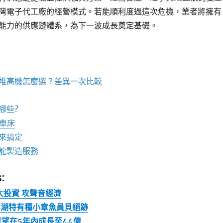
灣電子代工廠的經營模式。若能順利度過這次危機，業者將擁有
能力的供應鏈體系，為下一波成長奠定基礎。
堆高機怎麼選？差異一次比較
哪些?
C車床
來搞定
龍製造服務
:
灣大投資 攻聲音經濟
澎湖特有種小章魚員貝絕跡
可望在5年內成長至44億