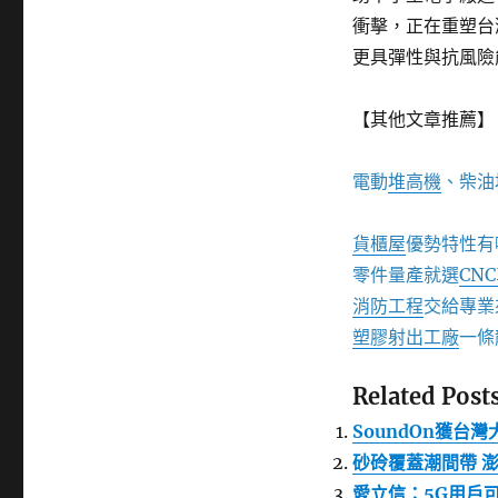
衝擊，正在重塑台
更具彈性與抗風險
【其他文章推薦】
電動
堆高機
、柴油
貨櫃屋
優勢特性有
零件量產就選
CN
消防工程
交給專業
塑膠射出工廠
一條
Related Posts
SoundOn獲台
砂砱覆蓋潮間帶 
愛立信：5G用戶