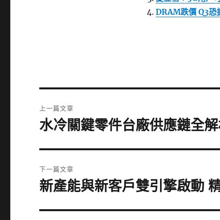
DRAM跌價 Q3
文
上一篇文章
章
水冷關鍵零件台廠供應鏈全解
上
一
導
篇
覽
文
下一篇文章
章:
新產能與新客戶雙引擎啟動 
下
一
篇