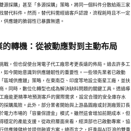
雙源採購」甚至「多源採購」策略，將同一個料件分散給兩三家
找替代料件。然而，替代料需經過客戶認證，流程耗時且不一定
，供應鏈的脆弱性已暴露無遺。
業的轉機：從被動應對到主動布局
挑戰，但也促使台灣電子代工廠思考更長遠的佈局。過去許多工
，如今開始意識到供應鏈韌性的重要性。一些領先業者已啟動
「區域供應鏈」策略，在東南亞、印度等地設立衛星工廠，並扶
商。同時，數位化轉型也成為解決缺料問題的關鍵工具。透過導
代工廠能更精準地預測客戶的實際需求，設定合理的安全庫存水
的採購風險。此外，部分業者開始與上游晶圓廠或封測廠簽訂長
於電力市場的「容量保證金」模式。雖然這會增加前期成本，但
得穩定的產能支援。從政府層面來看，經濟部也已啟動專案，協
行供應鏈健檢並提供融資方案。總而言之，旺季與AI巨浪的雙重