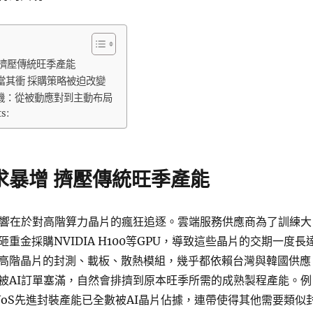
 擠壓傳統旺季產能
當其衝 採購策略被迫改變
機：從被動應對到主動布局
ts:
求暴增 擠壓傳統旺季產能
影響在於對高階算力晶片的瘋狂追逐。雲端服務供應商為了訓練大
重金採購NVIDIA H100等GPU，導致這些晶片的交期一度長
高階晶片的封測、載板、散熱模組，幾乎都依賴台灣與韓國供應
被AI訂單塞滿，自然會排擠到原本旺季所需的成熟製程產能。例
WoS先進封裝產能已全數被AI晶片佔據，連帶使得其他需要類似