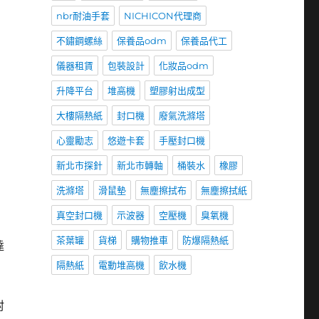
nbr耐油手套
NICHICON代理商
不鏽鋼螺絲
保養品odm
保養品代工
儀器租賃
包裝設計
化妝品odm
升降平台
堆高機
塑膠射出成型
大樓隔熱紙
封口機
廢氣洗滌塔
心靈勵志
悠遊卡套
手壓封口機
新北市探針
新北市轉軸
桶裝水
橡膠
洗滌塔
滑鼠墊
無塵擦拭布
無塵擦拭紙
真空封口機
示波器
空壓機
臭氧機
茶葉罐
貨梯
購物推車
防爆隔熱紙
達
隔熱紙
電動堆高機
飲水機
封