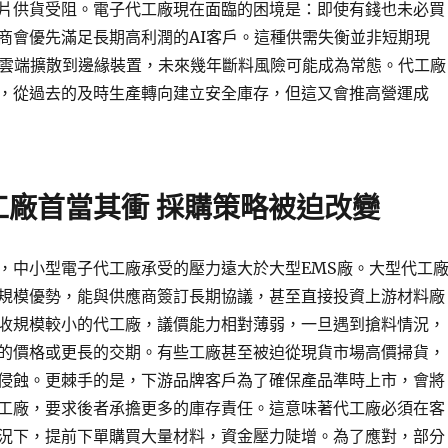
片供貨受阻。電子代工廠現在面臨的困境是：即使有錢也未必買
商會優先滿足長期高利潤的AI客戶。這種供需失衡並非短期現
從雲端擴散到邊緣裝置，未來幾年斷料風險可能成為常態。代工廠
，從過去的及時生產轉向建立安全庫存，但這又會推高營運成
工廠首當其衝 採購策略被迫改變
，中小型電子代工廠承受的壓力遠大於大型EMS廠。大型代工
規模優勢，能與供應商簽訂長期協議，甚至直接投資上游材料廠
收規模較小的代工廠，議價能力相對薄弱，一旦遇到搶料情況，
的價格或更長的交期。有些工廠甚至被迫從現貨市場高價掃貨，
侵蝕。更棘手的是，下游品牌客戶為了確保產品準時上市，會將
工廠，要求後者承擔更多的庫存責任。這意味著代工廠必須在客
況下，提前下單購買大量材料，資金壓力陡增。為了應對，部分