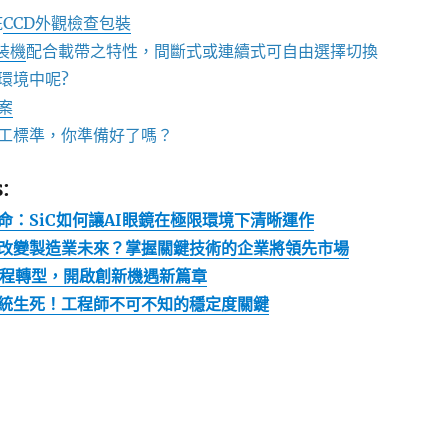
疵
CCD外觀檢查包裝
包裝機
配合載帶之特性，間斷式或連續式可自由選擇切換
環境中呢?
案
工標準，你準備好了嗎？
:
命：SiC如何讓AI眼鏡在極限環境下清晰運作
改變製造業未來？掌握關鍵技術的企業將領先市場
工程轉型，開啟創新機遇新篇章
統生死！工程師不可不知的穩定度關鍵