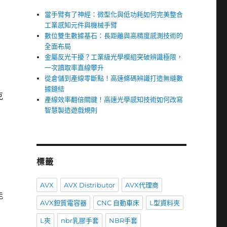
當手臂有了神經：微型化與低功耗如何完美整合
工業感知元件與機械手臂
數位雙生數據基石：長距離與高精度感測技術的
全面布局
金屬反光干擾？工業級光學模組突破辨識極限，
一次讀取率直線攀升
從倉儲到產線零斷點！高速條碼辨識打造無縫數
據鏈結
克
產線效率翻倍關鍵！高速光學感知技術如何改寫
智慧製造遊戲規則
標籤
AVX
AVX Distributor
AVX代理商
能
AVX鉭質電容器
CNC 自動車床
L型資料夾
L夾
nbr乳膠手套
NBR手套