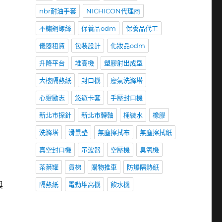
nbr耐油手套
NICHICON代理商
不鏽鋼螺絲
保養品odm
保養品代工
儀器租賃
包裝設計
化妝品odm
升降平台
堆高機
塑膠射出成型
大樓隔熱紙
封口機
廢氣洗滌塔
心靈勵志
悠遊卡套
手壓封口機
新北市探針
新北市轉軸
桶裝水
橡膠
洗滌塔
滑鼠墊
無塵擦拭布
無塵擦拭紙
真空封口機
示波器
空壓機
臭氧機
茶葉罐
貨梯
購物推車
防爆隔熱紙
與
隔熱紙
電動堆高機
飲水機