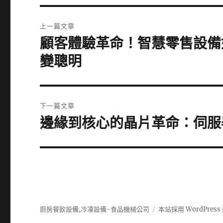
文
上一篇文章
章
顧客體驗革命！智慧零售設備
上
一
導
變聰明
篇
覽
文
章:
下一篇文章
邊緣到核心的晶片革命：伺服
下
一
篇
文
章:
廚房餐飲設備,冷凍設備-食品機械公司
本站採用 WordPress