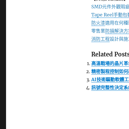
SMD元件外觀瑕
Tape Reel手動
防火漆
適用在何種
零售業
防損解決方
消防工程
設計與施
Related Posts
高溫戰場的晶片革
精密製程控制如何
AI技術驅動軟體
訊號完整性決定系