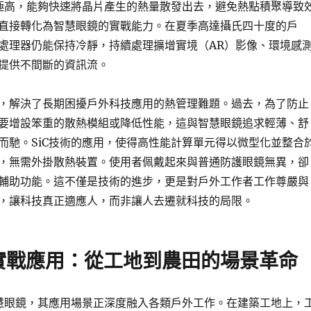
率極高，能夠快速將晶片產生的熱量散發出去，避免熱點積聚導致
直接轉化為智慧眼鏡的實戰能力。在夏季高達攝氏四十度的戶
處理器仍能保持冷靜，持續處理擴增實境（AR）影像、環境感
提供不間斷的資訊流。
，解決了長期困擾戶外科技應用的熱管理難題。過去，為了防止
要增設笨重的散熱模組或降低性能，這與智慧眼鏡追求輕薄、舒
而馳。SiC技術的應用，使得高性能計算單元得以微型化並整合
，無需外掛散熱裝置。使用者佩戴起來與普通防護眼鏡無異，卻
輔助功能。這不僅是技術的進步，更是對戶外工作者工作尊嚴與
，讓科技真正適應人，而非讓人去遷就科技的局限。
實戰應用：從工地到農田的場景革命
智慧眼鏡，其應用場景正深度融入各類戶外工作。在建築工地上，