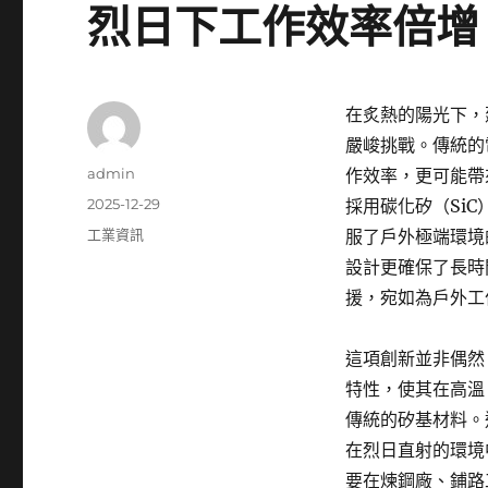
烈日下工作效率倍增
在炙熱的陽光下，
嚴峻挑戰。傳統的
作
admin
作效率，更可能帶
者
發
2025-12-29
採用碳化矽（Si
佈
分
工業資訊
服了戶外極端環境
日
類
設計更確保了長時
期:
援，宛如為戶外工
這項創新並非偶然
特性，使其在高溫
傳統的矽基材料。
在烈日直射的環境
要在煉鋼廠、鋪路