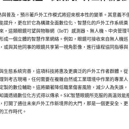
成熟與普及，預示著戶外工作模式將迎來根本性的變革。其意義不
能提升，更在於它為構建全面數位化、智慧化的戶外工作系統奠
來，這類眼鏡可望與物聯網（IoT）感測器、無人機、中央管理
形成一個立體的智慧作業網絡。例如，眼鏡可接收來自無人機巡
，或與其他同事的眼鏡共享第一視角影像，進行遠程協同指導與
與生態系統完善，這項科技將惠及更廣泛的戶外工作者群體。從
理到考古現場，任何需要在複雜自然或工業環境中作業的專業人
定製的數位輔助。這將顯著降低職業傷害風險，減少人為失誤，
知識透過數位化方式得以傳承。SiC智慧眼鏡所克服的高溫效能
，打開了通往未來戶外工作新境界的大門，那是一個更安全、更
的工作時代。