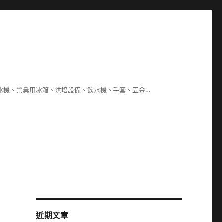
冰機、營業用冰箱、烘培設備、飲水機、手套、五金…
，
近期文章