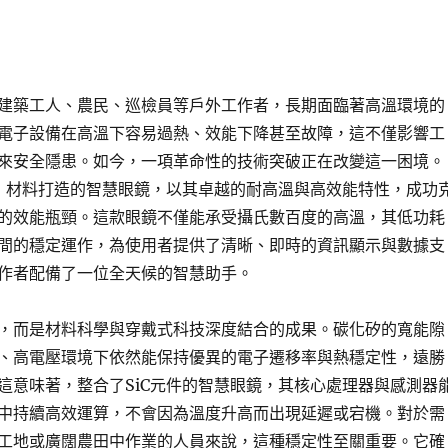
建築工人、農民、巡檢員等戶外工作者，長期面臨著高溫環境的
電子設備在高溫下容易過熱、效能下降甚至故障，這不僅影響工
來安全隱患。如今，一項革命性的技術突破正在改變這一困境。
C）材料打造的智慧眼鏡，以其卓越的耐高溫與高效能特性，成功
的效能瓶頸。這款眼鏡不僅能承受攝氏數百度的高溫，其低功耗
間的穩定運作，為使用者提供了清晰、即時的資訊顯示與數據支
作者配備了一位全天候的智慧助手。
，而是材料科學與穿戴式科技深度結合的成果。碳化矽的寬能隙
、高電壓環境下依然能保持優異的電子遷移率與熱穩定性，遠勝
這意味著，整合了SiC元件的智慧眼鏡，其核心處理器與感測器
中持續高效運算，不會因為溫度升高而出現延遲或宕機。對於需
工地或廣闊農田中作業的人員來說，這種穩定性至關重要。它確