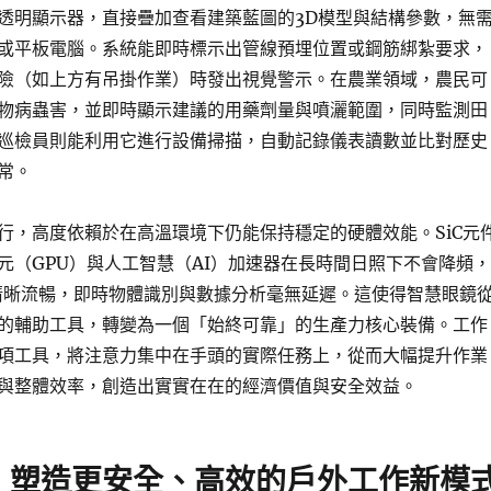
透明顯示器，直接疊加查看建築藍圖的3D模型與結構參數，無
或平板電腦。系統能即時標示出管線預埋位置或鋼筋綁紮要求，
險（如上方有吊掛作業）時發出視覺警示。在農業領域，農民可
物病蟲害，並即時顯示建議的用藥劑量與噴灑範圍，同時監測田
巡檢員則能利用它進行設備掃描，自動記錄儀表讀數並比對歷史
常。
行，高度依賴於在高溫環境下仍能保持穩定的硬體效能。SiC元
元（GPU）與人工智慧（AI）加速器在長時間日照下不會降頻，
清晰流暢，即時物體識別與數據分析毫無延遲。這使得智慧眼鏡
的輔助工具，轉變為一個「始終可靠」的生產力核心裝備。工作
項工具，將注意力集中在手頭的實際任務上，從而大幅提升作業
與整體效率，創造出實實在在的經濟價值與安全效益。
：塑造更安全、高效的戶外工作新模